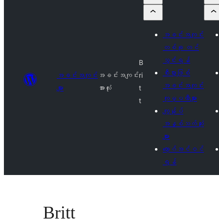
အခင်းအကျင်း
တစ်ခု တင်
သွင်းရန်
B
စီးပွားဖြစ်
အခင်းအကျင်း
အခင်းအကျင်း
ri
အခင်းအကျင်း
များ
အားလုံး
t
ကုမ္ပဏီများ
t
ကျွန်ုပ်
အနှစ်သက်ဆုံး
များ
လော့ဂ်အင်ဝင်
ရန်
Britt