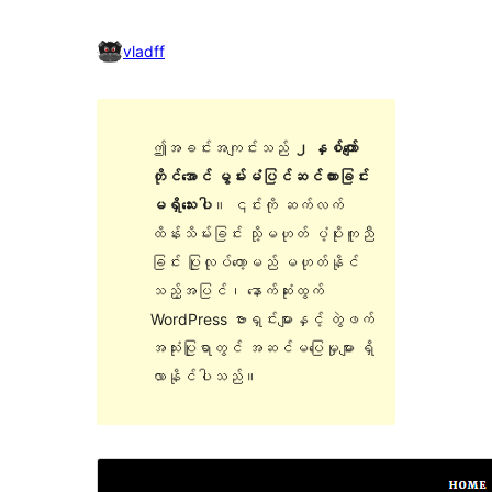
vladff
ဤအခင်းအကျင်းသည်
၂ နှစ်ကျော်
တိုင်အောင် မွမ်းမံပြင်ဆင်ထားခြင်း
မရှိသေးပါ
။ ၎င်းကို ဆက်လက်
ထိန်းသိမ်းခြင်း သို့မဟုတ် ပံ့ပိုးကူညီ
ခြင်း ပြုလုပ်တော့မည် မဟုတ်နိုင်
သည့်အပြင်၊ နောက်ဆုံးထွက်
WordPress ဗားရှင်းများနှင့် တွဲဖက်
အသုံးပြုရာတွင် အဆင်မပြေမှုများ ရှိ
လာနိုင်ပါသည်။