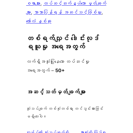
စရာများ
, 
ထပ်ဆင့်ဆက်နွယ်သော မှတ်ချက်
များ
, 
ဘာသာပြန်ရန် အဆင်သင့်ဖြစ်မှု
, 
ကော်လံ နှစ်ခု
တစ်ရက်လျှင် ဒေါင်းလုဒ်
ရယူမှု အရေအတွက်
လက်ရှိအသုံးပြုနေသော တပ်ဆင်မှု
အရေအတွက် –
50+
အဆင့်သတ်မှတ်ချက်များ
သုံးသပ်ချက် တစ်စုံတစ်ရာ တင်သွင်းထားခြင်း
မရှိသေးပါ။
သုံးသပ်
ကျွန်ုပ်၏ သုံးသပ်ချက်ကို
အားလုံးကို ကြည့်ရှု