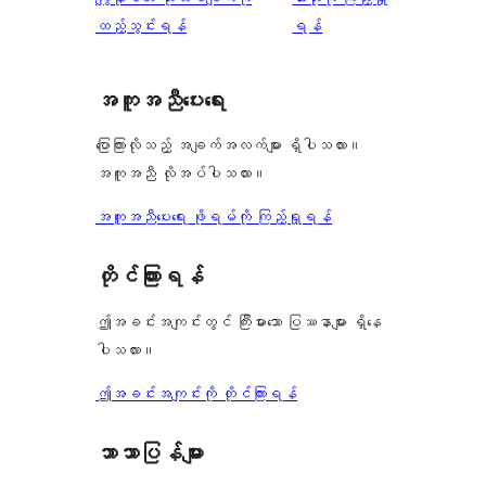
ချက်
ထည့်သွင်းရန်
ရန်
အကူအညီပေးရေး
ပြောကြားလိုသည့် အချက်အလက်များ ရှိပါသလား။
အကူအညီ လိုအပ်ပါသလား။
အကူအညီပေးရေး ဖိုရမ်ကို ကြည့်ရှုရန်
တိုင်ကြားရန်
ဤအခင်းအကျင်းတွင် ကြီးမားသော ပြဿနာများ ရှိနေ
ပါသလား။
ဤအခင်းအကျင်းကို တိုင်ကြားရန်
ဘာသာပြန်များ