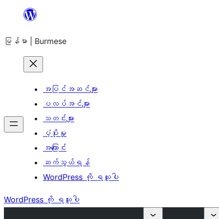
အကြောင်းအရာ
သို့
မြန်မာ | Burmese
ကျော်သွား
ရန်
အပြင်အဆင်များ
ပလပ်အင်များ
သတင်းများ
ပံ့ပိုးမှု
အကြောင်း
ဆက်သွယ်ရန်
WordPress ကို ရယူပါ
WordPress ကို ရယူပါ