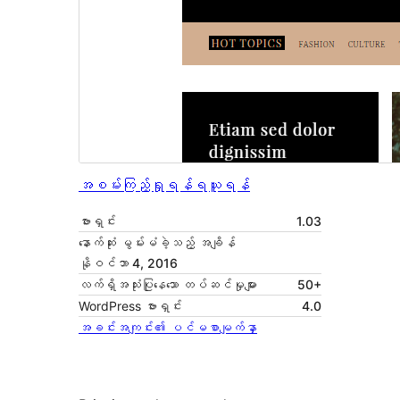
အစမ်းကြည့်ရှုရန်
ရယူရန်
ဗားရှင်း
1.03
နောက်ဆုံး မွမ်းမံခဲ့သည့် အချိန်
နိုဝင်ဘာ 4, 2016
လက်ရှိအသုံးပြုနေသော တပ်ဆင်မှုများ
50+
WordPress ဗားရှင်း
4.0
အခင်းအကျင်း၏ ပင်မစာမျက်နှာ