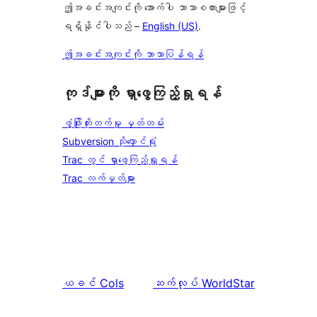
ဤအခင်းအကျင်းကို အောက်ပါ ဘာသာစကားများဖြင့်
ရရှိနိုင်ပါသည် –
English (US)
.
ဤအခင်းအကျင်းကို ဘာသာပြန်ရန်
ကုဒ်များကို ရှာဖွေကြည့်ရှုရန်
ဖွံ့ဖြိုးတိုးတက်မှု မှတ်တမ်း
Subversion သိုလှောင်ရုံ
Trac တွင် ရှာဖွေကြည့်ရှုရန်
Trac လက်မှတ်များ
ယခင်
Cols
ဆက်လုပ်
WorldStar