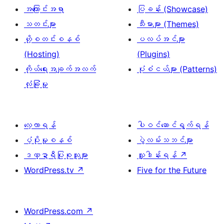
အကြောင်းအရာ
ပြခန်း (Showcase)
သတင်းများ
သီးမားများ (Themes)
ဟို့စတင်းစနစ်
ပလပ်အင်များ
(Hosting)
(Plugins)
ကိုယ်ရေးအချက်အလက်
ပုံစံငယ်များ (Patterns)
လုံခြုံမှု
လေ့လာရန်
ပါဝင်ဆောင်ရွက်ရန်
ပံ့ပိုးမှုစနစ်
ပွဲလမ်းသဘင်များ
ဒဏ္ဍာရီပြုစုသူများ
လှူဒါန်းရန်
↗
WordPress.tv
↗
Five for the Future
WordPress.com
↗