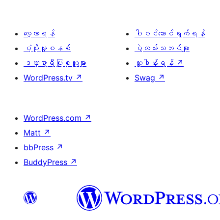
လေ့လာရန်
ပါဝင်ဆောင်ရွက်ရန်
ပံ့ပိုးမှုစနစ်
ပွဲလမ်းသဘင်များ
ဒဏ္ဍာရီပြုစုသူများ
လှူဒါန်းရန်
↗
WordPress.tv
↗
Swag
↗
WordPress.com
↗
Matt
↗
bbPress
↗
BuddyPress
↗