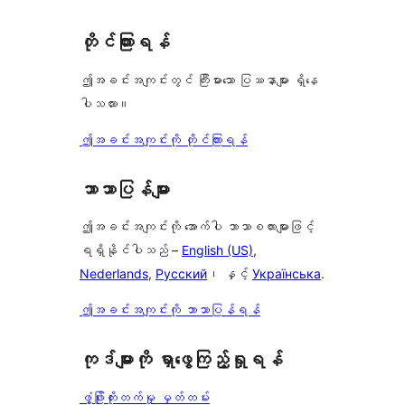
တိုင်ကြားရန်
ဤအခင်းအကျင်းတွင် ကြီးမားသော ပြဿနာများ ရှိနေ
ပါသလား။
ဤအခင်းအကျင်းကို တိုင်ကြားရန်
ဘာသာပြန်များ
ဤအခင်းအကျင်းကို အောက်ပါ ဘာသာစကားများဖြင့်
ရရှိနိုင်ပါသည် –
English (US)
,
Nederlands
,
Русский
၊ နှင့်
Українська
.
ဤအခင်းအကျင်းကို ဘာသာပြန်ရန်
ကုဒ်များကို ရှာဖွေကြည့်ရှုရန်
ဖွံ့ဖြိုးတိုးတက်မှု မှတ်တမ်း