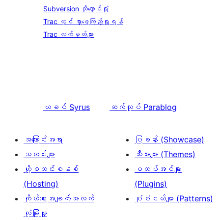
Subversion သိုလှောင်ရုံ
Trac တွင် ရှာဖွေကြည့်ရှုရန်
Trac လက်မှတ်များ
ယခင်
Syrus
ဆက်လုပ်
Parablog
အကြောင်းအရာ
ပြခန်း (Showcase)
သတင်းများ
သီးမားများ (Themes)
ဟို့စတင်းစနစ်
ပလပ်အင်များ
(Hosting)
(Plugins)
ကိုယ်ရေးအချက်အလက်
ပုံစံငယ်များ (Patterns)
လုံခြုံမှု