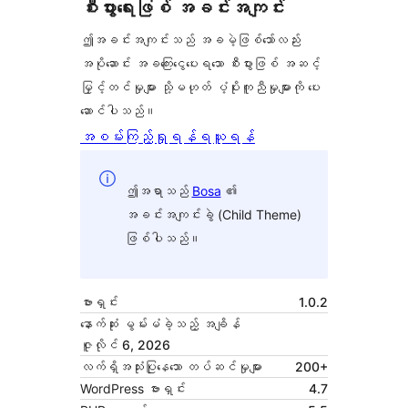
စီးပွားရေးဖြစ် အခင်းအကျင်း
ဤအခင်းအကျင်းသည် အခမဲ့ဖြစ်သော်လည်း
အပိုဆောင်း အခကြေးငွေပေးရသော စီးပွားဖြစ် အဆင့်
မြှင့်တင်မှုများ သို့မဟုတ် ပံ့ပိုးကူညီမှုများကို ပေး
ဆောင်ပါသည်။
အစမ်းကြည့်ရှုရန်
ရယူရန်
ဤအရာသည်
Bosa
၏
အခင်းအကျင်းခွဲ (Child Theme)
ဖြစ်ပါသည်။
ဗားရှင်း
1.0.2
နောက်ဆုံး မွမ်းမံခဲ့သည့် အချိန်
ဇူလိုင် 6, 2026
လက်ရှိအသုံးပြုနေသော တပ်ဆင်မှုများ
200+
WordPress ဗားရှင်း
4.7