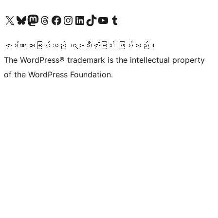
ကျွန်ုပ်တို့၏ X (ယခင် Twitter) အကောင့်သို့ သွားရောက်ကြည့်ရှုပါ
ကျွန်ုပ်တို့၏ Bluesky အကောင့်သို့ ဝင်ရောက်ကြည့်ရှုရန်
ကျွန်ုပ်တို့၏ Mastodon အကောင့်သို့ သွားရောက်ကြည့်ရှုပါ
ကျွန်ုပ်တို့၏ Threads အကောင့်သို့ ဝင်ရောက်ကြည့်ရှုရန်
ကျွန်ုပ်တို့၏ Facebook စာမျက်နှာသို့ သွားရောက်ကြည့်ရှုပါ
ကျွန်ုပ်တို့၏ Instagram အကောင့်သို့ သွားရောက်ကြည့်ရှုပါ
ကျွန်ုပ်တို့၏ LinkedIn အကောင့်သို့ သွားရောက်ကြည့်ရှုပါ
ကျွန်ုပ်တို့၏ TikTok အကောင့်သို့ ဝင်ရောက်ကြည့်ရှုရန်
ကျွန်ုပ်တို့၏ YouTube ချန်နယ်သို့ သွားရောက်ကြည့်ရှုပါ
ကျွန်ုပ်တို့၏ Tumblr အကောင့်သို့ ဝင်ရောက်ကြည့်ရှုရန်
ကုဒ်ရေးသားခြင်းသည် ကဗျာသီကုံးခြင်း ဖြစ်သည်။
The WordPress® trademark is the intellectual property
of the WordPress Foundation.