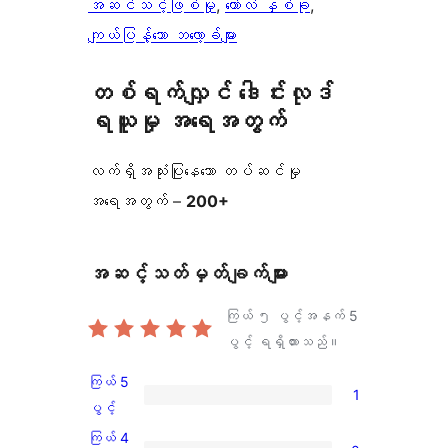
အဆင်သင့်ဖြစ်မှု
, 
ကော်လံ နှစ်ခု
, 
ကျယ်ပြန့်သော ဘလော့ခ်များ
တစ်ရက်လျှင် ဒေါင်းလုဒ်
ရယူမှု အရေအတွက်
လက်ရှိအသုံးပြုနေသော တပ်ဆင်မှု
အရေအတွက် –
200+
အဆင့်သတ်မှတ်ချက်များ
ကြယ် ၅ ပွင့်အနက်
5
ပွင့် ရရှိထားသည်။
ကြယ် 5
1
ကြယ်
ပွင့်
5
ကြယ် 4