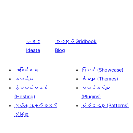
ယခင်
ဆက်လုပ်
Gridbook
Ideate
Blog
အကြောင်းအရာ
ပြခန်း (Showcase)
သတင်းများ
သီးမားများ (Themes)
ဟို့စတင်းစနစ်
ပလပ်အင်များ
(Hosting)
(Plugins)
ကိုယ်ရေးအချက်အလက်
ပုံစံငယ်များ (Patterns)
လုံခြုံမှု