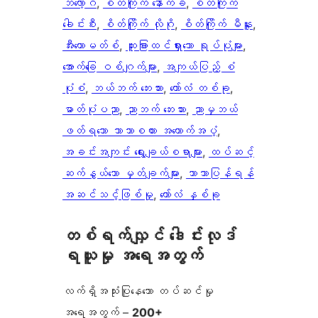
ဘလော့ဂ်
, 
စိတ်ကြိုက် နောက်ခံ
, 
စိတ်ကြိုက်
ခေါင်းစီး
, 
စိတ်ကြိုက် လိုဂို
, 
စိတ်ကြိုက် မီနူး
, 
အီးကောမတ်စ်
, 
ထူးခြားထင်ရှားသော ရုပ်ပုံများ
, 
အောက်ခြေ ဝစ်ဂျက်များ
, 
အကျယ်ပြည့် စံ
ပုံစံ
, 
ဘယ်ဘက် ဘေးဘား
, 
ကော်လံ တစ်ခု
, 
ဓာတ်ပုံပညာ
, 
ညာဘက် ဘေးဘား
, 
ညာမှဘယ်
ဖတ်ရသော ဘာသာစကား အထောက်အပံ့
, 
အခင်းအကျင်း ရွေးချယ်စရာများ
, 
ထပ်ဆင့်
ဆက်နွယ်သော မှတ်ချက်များ
, 
ဘာသာပြန်ရန်
အဆင်သင့်ဖြစ်မှု
, 
ကော်လံ နှစ်ခု
တစ်ရက်လျှင် ဒေါင်းလုဒ်
ရယူမှု အရေအတွက်
လက်ရှိအသုံးပြုနေသော တပ်ဆင်မှု
အရေအတွက် –
200+