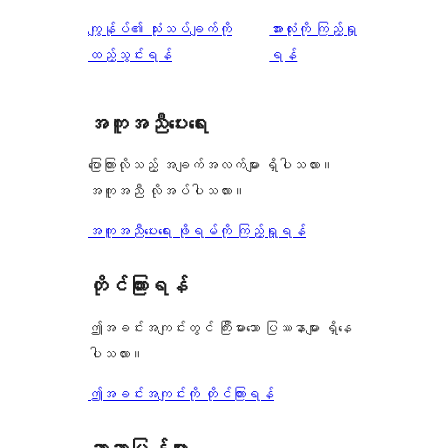
0
သုံးသပ်
ပွင့်
သုံးသပ်
ကျွန်ုပ်၏ သုံးသပ်ချက်ကို
အားလုံးကို ကြည့်ရှု
စောင်
ချက်
အဆင့်
ချက်
ထည့်သွင်းရန်
ရန်
0
သုံးသပ်
စောင်
ချက်
အကူအညီပေးရေး
0
စောင်
ပြောကြားလိုသည့် အချက်အလက်များ ရှိပါသလား။
အကူအညီ လိုအပ်ပါသလား။
အကူအညီပေးရေး ဖိုရမ်ကို ကြည့်ရှုရန်
တိုင်ကြားရန်
ဤအခင်းအကျင်းတွင် ကြီးမားသော ပြဿနာများ ရှိနေ
ပါသလား။
ဤအခင်းအကျင်းကို တိုင်ကြားရန်