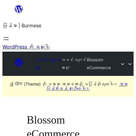
အကြောင်းအရာ
သို့
မြန်မာ | Burmese
ကျော်သွား
ရန်
WordPress ကို ရယူပါ
အခင်းအကျင်း
အခင်းအကျင်း
Blossom
များ
အားလုံး
eCommerce
ဤ थीम (Theme) ကို ဗမာစာ ဘာသာစကားသို့ မပြန်ဆိုရသေးပါ။
ဘာသာ
ပြန်ဆိုရန် ကူညီပေးပါ။
Blossom
eCommerce