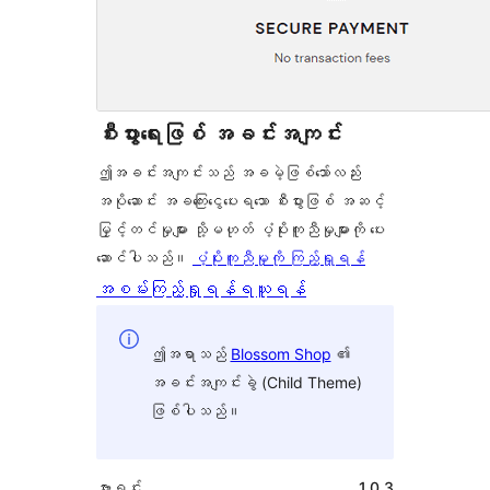
စီးပွားရေးဖြစ် အခင်းအကျင်း
ဤအခင်းအကျင်းသည် အခမဲ့ဖြစ်သော်လည်း
အပိုဆောင်း အခကြေးငွေပေးရသော စီးပွားဖြစ် အဆင့်
မြှင့်တင်မှုများ သို့မဟုတ် ပံ့ပိုးကူညီမှုများကို ပေး
ဆောင်ပါသည်။
ပံ့ပိုးကူညီမှုကို ကြည့်ရှုရန်
အစမ်းကြည့်ရှုရန်
ရယူရန်
ဤအရာသည်
Blossom Shop
၏
အခင်းအကျင်းခွဲ (Child Theme)
ဖြစ်ပါသည်။
ဗားရှင်း
1.0.3