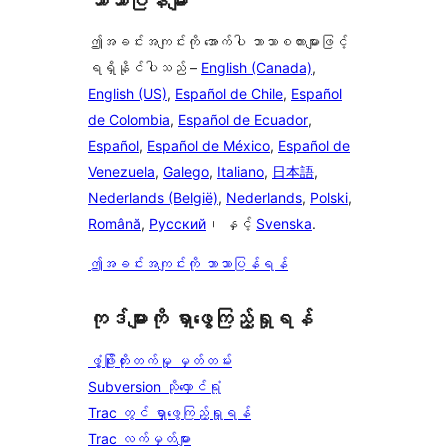
ဘာသာပြန်များ
ဤအခင်းအကျင်းကို အောက်ပါ ဘာသာစကားများဖြင့်
ရရှိနိုင်ပါသည် –
English (Canada)
,
English (US)
,
Español de Chile
,
Español
de Colombia
,
Español de Ecuador
,
Español
,
Español de México
,
Español de
Venezuela
,
Galego
,
Italiano
,
日本語
,
Nederlands (België)
,
Nederlands
,
Polski
,
Română
,
Русский
၊ နှင့်
Svenska
.
ဤအခင်းအကျင်းကို ဘာသာပြန်ရန်
ကုဒ်များကို ရှာဖွေကြည့်ရှုရန်
ဖွံ့ဖြိုးတိုးတက်မှု မှတ်တမ်း
Subversion သိုလှောင်ရုံ
Trac တွင် ရှာဖွေကြည့်ရှုရန်
Trac လက်မှတ်များ