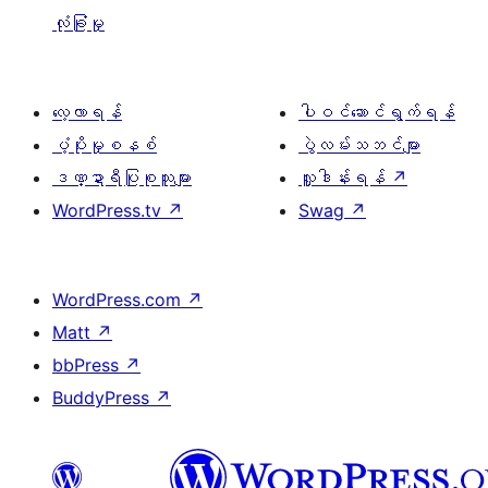
လုံခြုံမှု
လေ့လာရန်
ပါဝင်ဆောင်ရွက်ရန်
ပံ့ပိုးမှုစနစ်
ပွဲလမ်းသဘင်များ
ဒဏ္ဍာရီပြုစုသူများ
လှူဒါန်းရန်
↗
WordPress.tv
↗
Swag
↗
WordPress.com
↗
Matt
↗
bbPress
↗
BuddyPress
↗