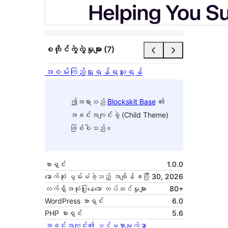
စတိုင်ကွဲလွဲမှုများ (7)
အစမ်းကြည့်ရှုရန်
ရယူရန်
ဤအရာသည်
Blockskit Base
၏
အခင်းအကျင်းခွဲ (Child Theme)
ဖြစ်ပါသည်။
ဗားရှင်း
1.0.0
နောက်ဆုံး မွမ်းမံခဲ့သည့် အချိန်
ဧပြီ 30, 2026
လက်ရှိအသုံးပြုနေသော တပ်ဆင်မှုများ
80+
WordPress ဗားရှင်း
6.0
PHP ဗားရှင်း
5.6
အခင်းအကျင်း၏ ပင်မစာမျက်နှာ