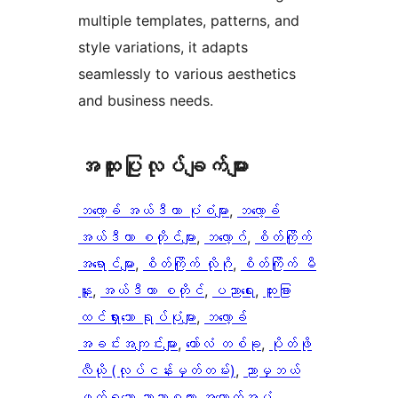
multiple templates, patterns, and
style variations, it adapts
seamlessly to various aesthetics
and business needs.
အ​ထူး​ပြု​လုပ်​ချက်​များ
ဘလော့ခ် အယ်ဒီတာ ပုံစံများ
, 
ဘလော့ခ်
အယ်ဒီတာ စတိုင်များ
, 
ဘလော့ဂ်
, 
စိတ်ကြိုက်
အရောင်များ
, 
စိတ်ကြိုက် လိုဂို
, 
စိတ်ကြိုက် မီ
နူး
, 
အယ်ဒီတာ စတိုင်
, 
ပညာရေး
, 
ထူးခြား
ထင်ရှားသော ရုပ်ပုံများ
, 
ဘလော့ခ်
အခင်းအကျင်းများ
, 
ကော်လံ တစ်ခု
, 
ပိုတ်ဖို
လီယို (လုပ်ငန်းမှတ်တမ်း)
, 
ညာမှဘယ်
ဖတ်ရသော ဘာသာစကား အထောက်အပံ့
, 