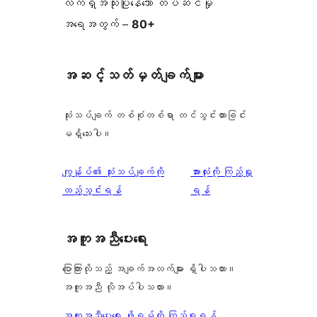
လက်ရှိအသုံးပြုနေသော တပ်ဆင်မှု
အရေအတွက် –
80+
အဆင့်သတ်မှတ်ချက်များ
သုံးသပ်ချက် တစ်စုံတစ်ရာ တင်သွင်းထားခြင်း
မရှိသေးပါ။
သုံးသပ်
ကျွန်ုပ်၏ သုံးသပ်ချက်ကို
အားလုံးကို ကြည့်ရှု
ချက်
ထည့်သွင်းရန်
ရန်
အကူအညီပေးရေး
ပြောကြားလိုသည့် အချက်အလက်များ ရှိပါသလား။
အကူအညီ လိုအပ်ပါသလား။
အကူအညီပေးရေး ဖိုရမ်ကို ကြည့်ရှုရန်