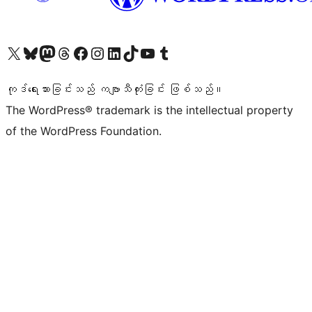
ကျွန်ုပ်တို့၏ X (ယခင် Twitter) အကောင့်သို့ သွားရောက်ကြည့်ရှုပါ
ကျွန်ုပ်တို့၏ Bluesky အကောင့်သို့ ဝင်ရောက်ကြည့်ရှုရန်
ကျွန်ုပ်တို့၏ Mastodon အကောင့်သို့ သွားရောက်ကြည့်ရှုပါ
ကျွန်ုပ်တို့၏ Threads အကောင့်သို့ ဝင်ရောက်ကြည့်ရှုရန်
ကျွန်ုပ်တို့၏ Facebook စာမျက်နှာသို့ သွားရောက်ကြည့်ရှုပါ
ကျွန်ုပ်တို့၏ Instagram အကောင့်သို့ သွားရောက်ကြည့်ရှုပါ
ကျွန်ုပ်တို့၏ LinkedIn အကောင့်သို့ သွားရောက်ကြည့်ရှုပါ
ကျွန်ုပ်တို့၏ TikTok အကောင့်သို့ ဝင်ရောက်ကြည့်ရှုရန်
ကျွန်ုပ်တို့၏ YouTube ချန်နယ်သို့ သွားရောက်ကြည့်ရှုပါ
ကျွန်ုပ်တို့၏ Tumblr အကောင့်သို့ ဝင်ရောက်ကြည့်ရှုရန်
ကုဒ်ရေးသားခြင်းသည် ကဗျာသီကုံးခြင်း ဖြစ်သည်။
The WordPress® trademark is the intellectual property
of the WordPress Foundation.