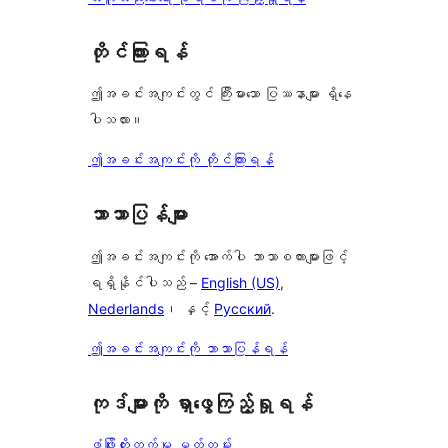
တိုင်ကြားရန်
ဤအခင်းအကျင်းတွင် ကြီးမားသော ပြဿနာများ ရှိနေ
ပါသလား။
ဤအခင်းအကျင်းကို တိုင်ကြားရန်
ဘာသာပြန်များ
ဤအခင်းအကျင်းကို အောက်ပါ ဘာသာစကားများဖြင့်
ရရှိနိုင်ပါသည် –
English (US)
,
Nederlands
၊ နှင့်
Русский
.
ဤအခင်းအကျင်းကို ဘာသာပြန်ရန်
ကုဒ်များကို ရှာဖွေကြည့်ရှုရန်
ဖွံ့ဖြိုးတိုးတက်မှု မှတ်တမ်း