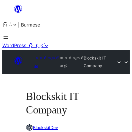
အကြောင်းအရာ
သို့
မြန်မာ | Burmese
ကျော်သွား
ရန်
WordPress ကို ရယူပါ
အခင်းအကျင်း
အခင်းအကျင်း
Blockskit IT
များ
အားလုံး
Company
Blockskit IT
Company
BlockskitDev