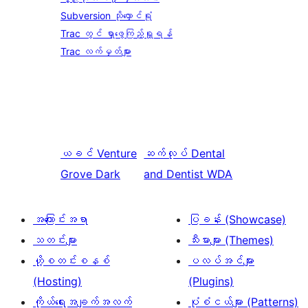
Subversion သိုလှောင်ရုံ
Trac တွင် ရှာဖွေကြည့်ရှုရန်
Trac လက်မှတ်များ
ယခင်
Venture
ဆက်လုပ်
Dental
Grove Dark
and Dentist WDA
အကြောင်းအရာ
ပြခန်း (Showcase)
သတင်းများ
သီးမားများ (Themes)
ဟို့စတင်းစနစ်
ပလပ်အင်များ
(Hosting)
(Plugins)
ကိုယ်ရေးအချက်အလက်
ပုံစံငယ်များ (Patterns)