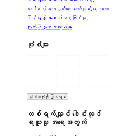
ထပ်ဆင့်ဆက်နွယ်သော မှတ်ချက်များ
, 
ဘာသာ
ပြန်ရန် အဆင်သင့်ဖြစ်မှု
, 
ကျယ်ပြန့်သော ဘလော့ခ်များ
ပုံစံများ
ပုံစံအားလုံးကို ပြသရန်
တစ်ရက်လျှင် ဒေါင်းလုဒ်
ရယူမှု အရေအတွက်