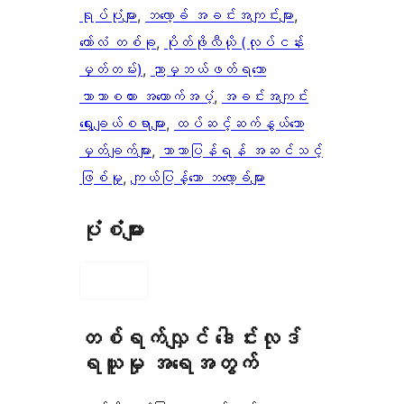
ရုပ်ပုံများ
, 
ဘလော့ခ် အခင်းအကျင်းများ
, 
ကော်လံ တစ်ခု
, 
ပိုတ်ဖိုလီယို (လုပ်ငန်း
မှတ်တမ်း)
, 
ညာမှဘယ်ဖတ်ရသော
ဘာသာစကား အထောက်အပံ့
, 
အခင်းအကျင်း
ရွေးချယ်စရာများ
, 
ထပ်ဆင့်ဆက်နွယ်သော
မှတ်ချက်များ
, 
ဘာသာပြန်ရန် အဆင်သင့်
ဖြစ်မှု
, 
ကျယ်ပြန့်သော ဘလော့ခ်များ
ပုံစံများ
တစ်ရက်လျှင် ဒေါင်းလုဒ်
ရယူမှု အရေအတွက်