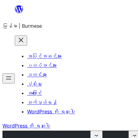
အကြောင်းအရာ
သို့
မြန်မာ | Burmese
ကျော်သွား
ရန်
အပြင်အဆင်များ
ပလပ်အင်များ
သတင်းများ
ပံ့ပိုးမှု
အကြောင်း
ဆက်သွယ်ရန်
WordPress ကို ရယူပါ
WordPress ကို ရယူပါ