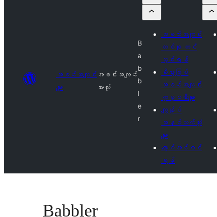
အခင်းအကျင်း
B
တစ်ခု တင်
a
သွင်းရန်
b
စီးပွားဖြစ်
အခင်းအကျင်း
အခင်းအကျင်း
b
အခင်းအကျင်း
များ
အားလုံး
l
ကုမ္ပဏီများ
e
ကျွန်ုပ်
r
အနှစ်သက်ဆုံး
များ
လော့ဂ်အင်ဝင်
ရန်
Babbler