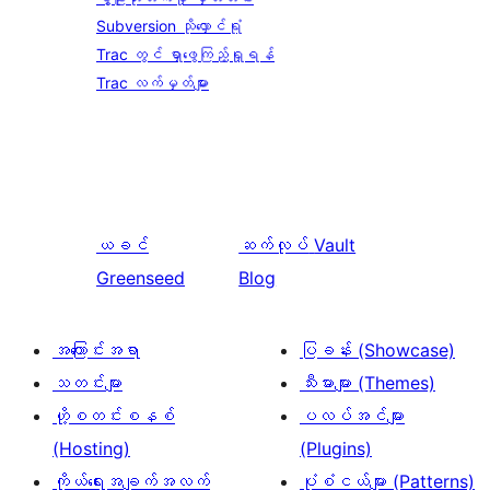
Subversion သိုလှောင်ရုံ
Trac တွင် ရှာဖွေကြည့်ရှုရန်
Trac လက်မှတ်များ
ယခင်
ဆက်လုပ်
Vault
Greenseed
Blog
အကြောင်းအရာ
ပြခန်း (Showcase)
သတင်းများ
သီးမားများ (Themes)
ဟို့စတင်းစနစ်
ပလပ်အင်များ
(Hosting)
(Plugins)
ကိုယ်ရေးအချက်အလက်
ပုံစံငယ်များ (Patterns)