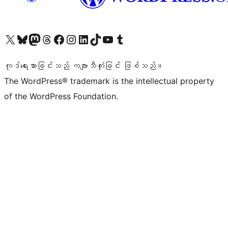
ကျွန်ုပ်တို့၏ X (ယခင် Twitter) အကောင့်သို့ သွားရောက်ကြည့်ရှုပါ
ကျွန်ုပ်တို့၏ Bluesky အကောင့်သို့ ဝင်ရောက်ကြည့်ရှုရန်
ကျွန်ုပ်တို့၏ Mastodon အကောင့်သို့ သွားရောက်ကြည့်ရှုပါ
ကျွန်ုပ်တို့၏ Threads အကောင့်သို့ ဝင်ရောက်ကြည့်ရှုရန်
ကျွန်ုပ်တို့၏ Facebook စာမျက်နှာသို့ သွားရောက်ကြည့်ရှုပါ
ကျွန်ုပ်တို့၏ Instagram အကောင့်သို့ သွားရောက်ကြည့်ရှုပါ
ကျွန်ုပ်တို့၏ LinkedIn အကောင့်သို့ သွားရောက်ကြည့်ရှုပါ
ကျွန်ုပ်တို့၏ TikTok အကောင့်သို့ ဝင်ရောက်ကြည့်ရှုရန်
ကျွန်ုပ်တို့၏ YouTube ချန်နယ်သို့ သွားရောက်ကြည့်ရှုပါ
ကျွန်ုပ်တို့၏ Tumblr အကောင့်သို့ ဝင်ရောက်ကြည့်ရှုရန်
ကုဒ်ရေးသားခြင်းသည် ကဗျာသီကုံးခြင်း ဖြစ်သည်။
The WordPress® trademark is the intellectual property
of the WordPress Foundation.