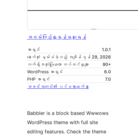
အစမ်းကြည့်ရှုရန်
ရယူရန်
ဗားရှင်း
1.0.1
နောက်ဆုံး မွမ်းမံခဲ့သည့် အချိန်
ဇွန် 29, 2026
လက်ရှိအသုံးပြုနေသော တပ်ဆင်မှုများ
90+
WordPress ဗားရှင်း
6.0
PHP ဗားရှင်း
7.0
အခင်းအကျင်း၏ ပင်မစာမျက်နှာ
Babbler is a block based Wwwows
WordPress theme with full site
editing features. Check the theme