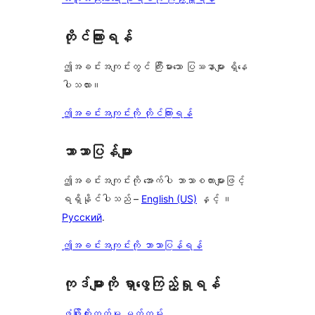
တိုင်ကြားရန်
ဤအခင်းအကျင်းတွင် ကြီးမားသော ပြဿနာများ ရှိနေ
ပါသလား။
ဤအခင်းအကျင်းကို တိုင်ကြားရန်
ဘာသာပြန်များ
ဤအခင်းအကျင်းကို အောက်ပါ ဘာသာစကားများဖြင့်
ရရှိနိုင်ပါသည် –
English (US)
နှင့် ။
Русский
.
ဤအခင်းအကျင်းကို ဘာသာပြန်ရန်
ကုဒ်များကို ရှာဖွေကြည့်ရှုရန်
ဖွံ့ဖြိုးတိုးတက်မှု မှတ်တမ်း