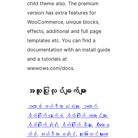
child theme also. The premium
version has extra features for
WooCommerce, unique blocks,
effects, additional and full page
templates etc. You can find a
documentation with an install guide
and a tutorials at
wwwows.com/docs.
အ​ထူး​ပြု​လုပ်​ချက်​များ
ဘလော့ခ် အယ်ဒီတာ ပုံစံများ
, 
ဘလော့ဂ်
, 
စိတ်ကြိုက် နောက်ခံ
, 
စိတ်ကြိုက် အရောင်များ
, 
စိတ်ကြိုက် လိုဂို
, 
စိတ်ကြိုက် မီနူး
, 
အီးကောမ
တ်စ်
, 
အယ်ဒီတာ စတိုင်
, 
ထူးခြားထင်ရှားသော