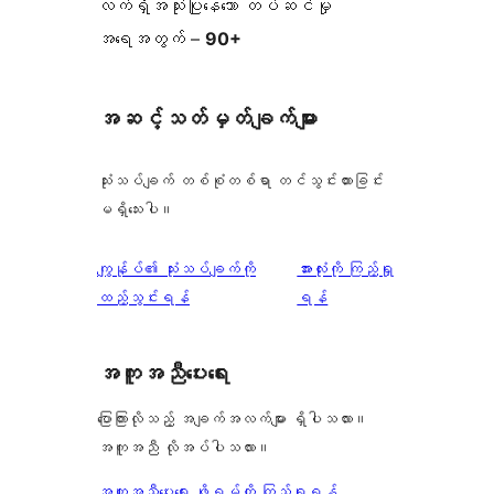
လက်ရှိအသုံးပြုနေသော တပ်ဆင်မှု
အရေအတွက် –
90+
အဆင့်သတ်မှတ်ချက်များ
သုံးသပ်ချက် တစ်စုံတစ်ရာ တင်သွင်းထားခြင်း
မရှိသေးပါ။
သုံးသပ်
ကျွန်ုပ်၏ သုံးသပ်ချက်ကို
အားလုံးကို ကြည့်ရှု
ချက်
ထည့်သွင်းရန်
ရန်
အကူအညီပေးရေး
ပြောကြားလိုသည့် အချက်အလက်များ ရှိပါသလား။
အကူအညီ လိုအပ်ပါသလား။
အကူအညီပေးရေး ဖိုရမ်ကို ကြည့်ရှုရန်