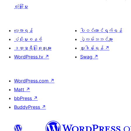
လုံခြုံမှု
လေ့လာရန်
ပါဝင်ဆောင်ရွက်ရန်
ပံ့ပိုးမှုစနစ်
ပွဲလမ်းသဘင်များ
ဒဏ္ဍာရီပြုစုသူများ
လှူဒါန်းရန်
↗
WordPress.tv
↗
Swag
↗
WordPress.com
↗
Matt
↗
bbPress
↗
BuddyPress
↗