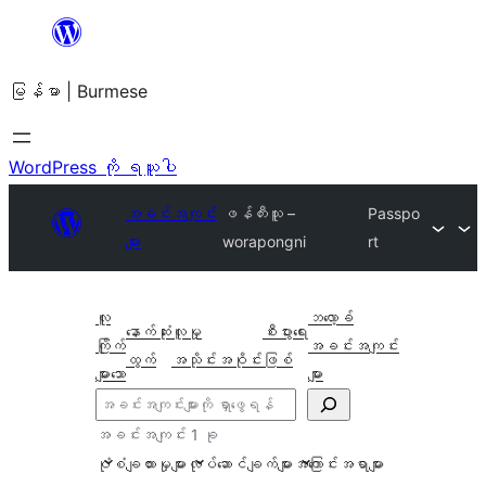
အကြောင်းအရာ
သို့
မြန်မာ | Burmese
ကျော်သွား
ရန်
WordPress ကို ရယူပါ
အခင်းအကျင်း
ဖန်တီးသူ –
Passpo
များ
worapongni
rt
လူ
ဘလော့ခ်
နောက်ဆုံး
လူမှု
စီးပွားရေး
ကြိုက်
အခင်းအကျင်း
ထွက်
အသိုင်းအဝိုင်း
ဖြစ်
များသော
များ
ရှာ
ပါ
အခင်းအကျင်း 1 ခု
ပုံစံချထားမှုများ
လုပ်ဆောင်ချက်များ
အကြောင်းအရာများ