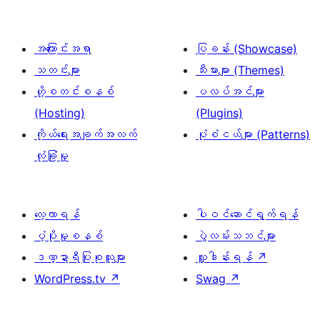
အကြောင်းအရာ
ပြခန်း (Showcase)
သတင်းများ
သီးမားများ (Themes)
ဟို့စတင်းစနစ်
ပလပ်အင်များ
(Hosting)
(Plugins)
ကိုယ်ရေးအချက်အလက်
ပုံစံငယ်များ (Patterns)
လုံခြုံမှု
လေ့လာရန်
ပါဝင်ဆောင်ရွက်ရန်
ပံ့ပိုးမှုစနစ်
ပွဲလမ်းသဘင်များ
ဒဏ္ဍာရီပြုစုသူများ
လှူဒါန်းရန်
↗
WordPress.tv
↗
Swag
↗