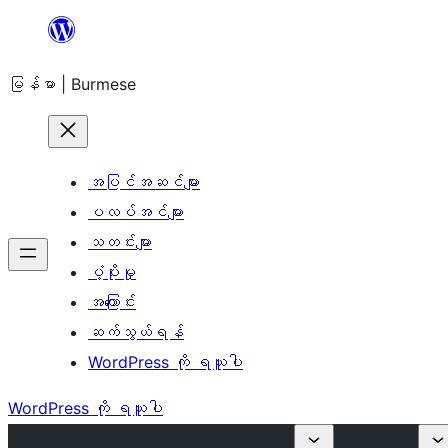
အကြောင်းအရာ
သို့
မြန်မာ | Burmese
ကျော်သွား
ရန်
အပြင်အဆင်များ
ပလပ်အင်များ
သတင်းများ
ပံ့ပိုးမှု
အကြောင်း
ဆက်သွယ်ရန်
WordPress ကို ရယူပါ
WordPress ကို ရယူပါ