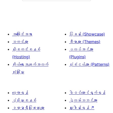
အကြောင်းအရာ
ပြခန်း (Showcase)
သတင်းများ
သီးမားများ (Themes)
ဟို့စတင်းစနစ်
ပလပ်အင်များ
(Hosting)
(Plugins)
ကိုယ်ရေးအချက်အလက်
ပုံစံငယ်များ (Patterns)
လုံခြုံမှု
လေ့လာရန်
ပါဝင်ဆောင်ရွက်ရန်
ပံ့ပိုးမှုစနစ်
ပွဲလမ်းသဘင်များ
ဒဏ္ဍာရီပြုစုသူများ
လှူဒါန်းရန်
↗