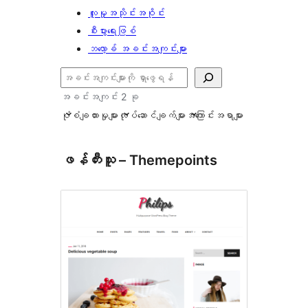
လူမှုအသိုင်းအဝိုင်း
စီးပွားရေးဖြစ်
ဘလော့ခ် အခင်းအကျင်းများ
ရှာ
ပါ
အခင်းအကျင်း 2 ခု
ပုံစံချထားမှုများ
လုပ်ဆောင်ချက်များ
အကြောင်းအရာများ
ဖန်တီးသူ – Themepoints