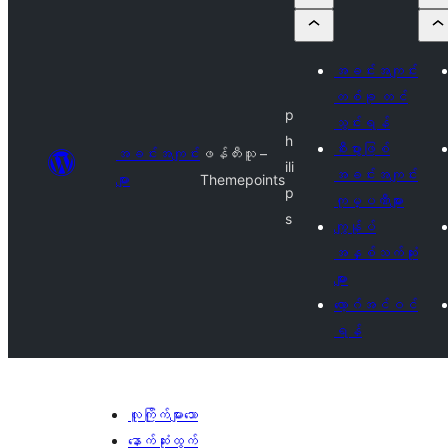
အခင်းအကျင်း
တစ်ခု တင်
p
သွင်းရန်
h
စီးပွားဖြစ်
အခင်းအကျင်း
ဖန်တီးသူ –
ili
အခင်းအကျင်း
များ
Themepoints
p
ကုမ္ပဏီများ
s
ကျွန်ုပ်
အနှစ်သက်ဆုံး
များ
လော့ဂ်အင်ဝင်
ရန်
လူကြိုက်များသော
နောက်ဆုံးထွက်