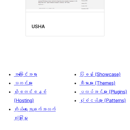
USHA
အကြောင်းအရာ
ပြခန်း (Showcase)
သတင်းများ
သီးမားများ (Themes)
ဟို့စတင်းစနစ်
ပလပ်အင်များ (Plugins)
(Hosting)
ပုံစံငယ်များ (Patterns)
ကိုယ်ရေးအချက်အလက်
လုံခြုံမှု