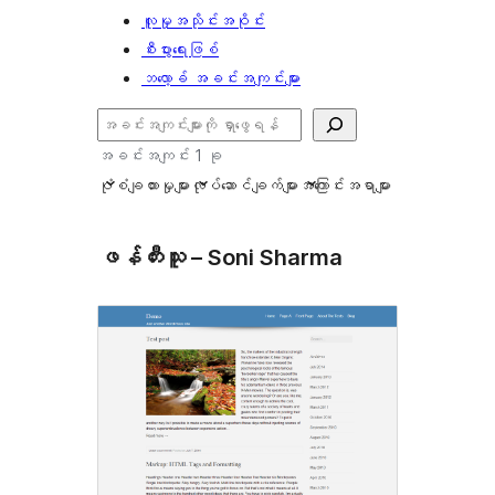
လူမှုအသိုင်းအဝိုင်း
စီးပွားရေးဖြစ်
ဘလော့ခ် အခင်းအကျင်းများ
ရှာ
ပါ
အခင်းအကျင်း 1 ခု
ပုံစံချထားမှုများ
လုပ်ဆောင်ချက်များ
အကြောင်းအရာများ
ဖန်တီးသူ – Soni Sharma