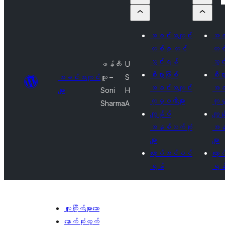
အခင်းအကျင်း
အခင
တစ်ခု တင်
တစ်
သွင်းရန်
သွင
ဖန်တီး
U
စီးပွားဖြစ်
စီးပ
အခင်းအကျင်း
သူ –
S
အခင်းအကျင်း
အခင
များ
Soni
H
ကုမ္ပဏီများ
ကုမ
Sharma
A
ကျွန်ုပ်
ကျွန
အနှစ်သက်ဆုံး
အနှ
များ
များ
လော့ဂ်အင်ဝင်
လော
ရန်
ရန
လူကြိုက်များသော
နောက်ဆုံးထွက်