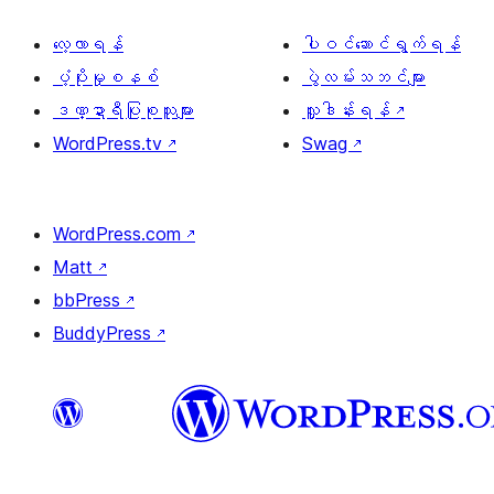
လေ့လာရန်
ပါဝင်ဆောင်ရွက်ရန်
ပံ့ပိုးမှုစနစ်
ပွဲလမ်းသဘင်များ
ဒဏ္ဍာရီပြုစုသူများ
လှူဒါန်းရန်
↗
WordPress.tv
↗
Swag
↗
WordPress.com
↗
Matt
↗
bbPress
↗
BuddyPress
↗