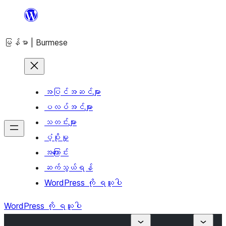
အကြောင်းအရာ
သို့
မြန်မာ | Burmese
ကျော်သွား
ရန်
အပြင်အဆင်များ
ပလပ်အင်များ
သတင်းများ
ပံ့ပိုးမှု
အကြောင်း
ဆက်သွယ်ရန်
WordPress ကို ရယူပါ
WordPress ကို ရယူပါ