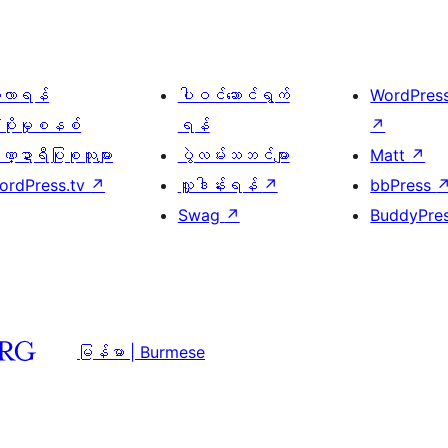
ေ့လာရန်
ပါဝင်ဆောင်ရွက်
WordPres
့ပိုးမှုစနစ်
ရန်
↗
္ဍာရီပြုစုသူများ
ပွဲလမ်းသဘင်များ
Matt
↗
ordPress.tv
↗
လှူဒါန်းရန်
↗
bbPress
Swag
↗
BuddyPre
မြန်မာ | Burmese