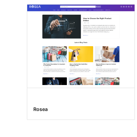
Rosea