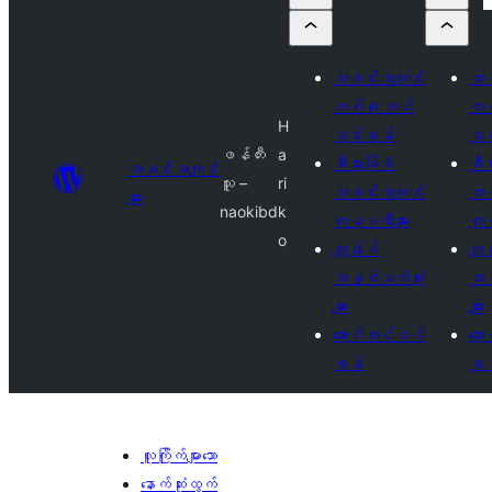
အခင်းအကျင်း
အခ
တစ်ခု တင်
တစ
H
သွင်းရန်
သွင
ဖန်တီး
a
စီးပွားဖြစ်
စီးပ
အခင်းအကျင်း
သူ –
ri
အခင်းအကျင်း
အခ
များ
naokibd
k
ကုမ္ပဏီများ
ကုမ
o
ကျွန်ုပ်
ကျွန
အနှစ်သက်ဆုံး
အနှ
များ
များ
လော့ဂ်အင်ဝင်
လော
ရန်
ရန
လူကြိုက်များသော
နောက်ဆုံးထွက်