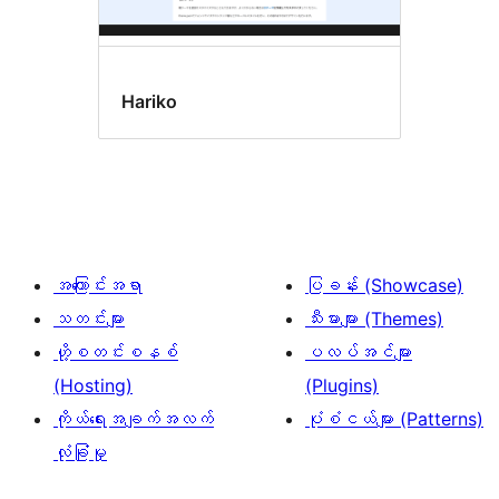
Hariko
အကြောင်းအရာ
ပြခန်း (Showcase)
သတင်းများ
သီးမားများ (Themes)
ဟို့စတင်းစနစ်
ပလပ်အင်များ
(Hosting)
(Plugins)
ကိုယ်ရေးအချက်အလက်
ပုံစံငယ်များ (Patterns)
လုံခြုံမှု