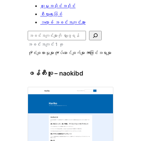
လူမှုအသိုင်းအဝိုင်း
စီးပွားရေးဖြစ်
ဘလော့ခ် အခင်းအကျင်းများ
ရှာ
ပါ
အခင်းအကျင်း 1 ခု
ပုံစံချထားမှုများ
လုပ်ဆောင်ချက်များ
အကြောင်းအရာများ
ဖန်တီးသူ – naokibd