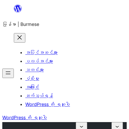
အကြောင်းအရာ
သို့
မြန်မာ | Burmese
ကျော်သွား
ရန်
အပြင်အဆင်များ
ပလပ်အင်များ
သတင်းများ
ပံ့ပိုးမှု
အကြောင်း
ဆက်သွယ်ရန်
WordPress ကို ရယူပါ
WordPress ကို ရယူပါ