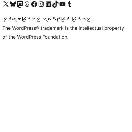
ကျွန်ုပ်တို့၏ X (ယခင် Twitter) အကောင့်သို့ သွားရောက်ကြည့်ရှုပါ
ကျွန်ုပ်တို့၏ Bluesky အကောင့်သို့ ဝင်ရောက်ကြည့်ရှုရန်
ကျွန်ုပ်တို့၏ Mastodon အကောင့်သို့ သွားရောက်ကြည့်ရှုပါ
ကျွန်ုပ်တို့၏ Threads အကောင့်သို့ ဝင်ရောက်ကြည့်ရှုရန်
ကျွန်ုပ်တို့၏ Facebook စာမျက်နှာသို့ သွားရောက်ကြည့်ရှုပါ
ကျွန်ုပ်တို့၏ Instagram အကောင့်သို့ သွားရောက်ကြည့်ရှုပါ
ကျွန်ုပ်တို့၏ LinkedIn အကောင့်သို့ သွားရောက်ကြည့်ရှုပါ
ကျွန်ုပ်တို့၏ TikTok အကောင့်သို့ ဝင်ရောက်ကြည့်ရှုရန်
ကျွန်ုပ်တို့၏ YouTube ချန်နယ်သို့ သွားရောက်ကြည့်ရှုပါ
ကျွန်ုပ်တို့၏ Tumblr အကောင့်သို့ ဝင်ရောက်ကြည့်ရှုရန်
ကုဒ်ရေးသားခြင်းသည် ကဗျာသီကုံးခြင်း ဖြစ်သည်။
The WordPress® trademark is the intellectual property
of the WordPress Foundation.