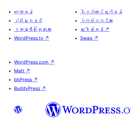
လေ့လာရန်
ပါဝင်ဆောင်ရွက်ရန်
ပံ့ပိုးမှုစနစ်
ပွဲလမ်းသဘင်များ
ဒဏ္ဍာရီပြုစုသူများ
လှူဒါန်းရန်
↗
WordPress.tv
↗
Swag
↗
WordPress.com
↗
Matt
↗
bbPress
↗
BuddyPress
↗