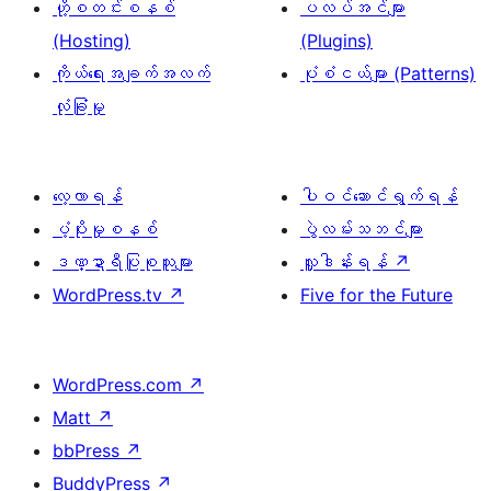
ဟို့စတင်းစနစ်
ပလပ်အင်များ
(Hosting)
(Plugins)
ကိုယ်ရေးအချက်အလက်
ပုံစံငယ်များ (Patterns)
လုံခြုံမှု
လေ့လာရန်
ပါဝင်ဆောင်ရွက်ရန်
ပံ့ပိုးမှုစနစ်
ပွဲလမ်းသဘင်များ
ဒဏ္ဍာရီပြုစုသူများ
လှူဒါန်းရန်
↗
WordPress.tv
↗
Five for the Future
WordPress.com
↗
Matt
↗
bbPress
↗
BuddyPress
↗