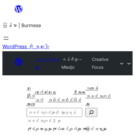
အကြောင်းအရာ
သို့
မြန်မာ | Burmese
ကျော်သွား
ရန်
WordPress ကို ရယူပါ
အခင်းအကျင်း
ဖန်တီးသူ –
Creative
များ
Mladjo
Focus
လူ
ဘလော့ခ်
နောက်ဆုံး
လူမှု
စီးပွားရေး
ကြိုက်
အခင်းအကျင်း
ထွက်
အသိုင်းအဝိုင်း
ဖြစ်
များသော
များ
ရှာ
ပါ
အခင်းအကျင်း 2 ခု
ပုံစံချထားမှုများ
လုပ်ဆောင်ချက်များ
အကြောင်းအရာများ