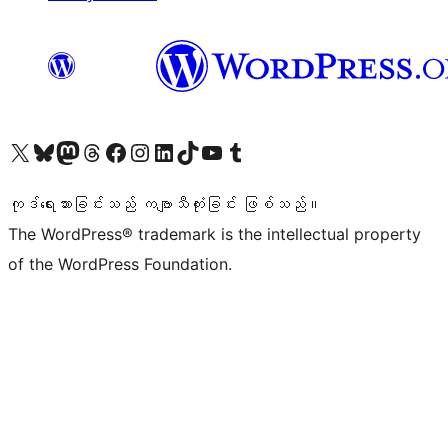
ကျွန်ုပ်တို့၏ X (ယခင် Twitter) အကောင့်သို့ သွားရောက်ကြည့်ရှုပါ
ကျွန်ုပ်တို့၏ Bluesky အကောင့်သို့ ဝင်ရောက်ကြည့်ရှုရန်
ကျွန်ုပ်တို့၏ Mastodon အကောင့်သို့ သွားရောက်ကြည့်ရှုပါ
ကျွန်ုပ်တို့၏ Threads အကောင့်သို့ ဝင်ရောက်ကြည့်ရှုရန်
ကျွန်ုပ်တို့၏ Facebook စာမျက်နှာသို့ သွားရောက်ကြည့်ရှုပါ
ကျွန်ုပ်တို့၏ Instagram အကောင့်သို့ သွားရောက်ကြည့်ရှုပါ
ကျွန်ုပ်တို့၏ LinkedIn အကောင့်သို့ သွားရောက်ကြည့်ရှုပါ
ကျွန်ုပ်တို့၏ TikTok အကောင့်သို့ ဝင်ရောက်ကြည့်ရှုရန်
ကျွန်ုပ်တို့၏ YouTube ချန်နယ်သို့ သွားရောက်ကြည့်ရှုပါ
ကျွန်ုပ်တို့၏ Tumblr အကောင့်သို့ ဝင်ရောက်ကြည့်ရှုရန်
ကုဒ်ရေးသားခြင်းသည် ကဗျာသီကုံးခြင်း ဖြစ်သည်။
The WordPress® trademark is the intellectual property
of the WordPress Foundation.