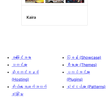
Kaira
အကြောင်းအရာ
ပြခန်း (Showcase)
သတင်းများ
သီးမားများ (Themes)
ဟို့စတင်းစနစ်
ပလပ်အင်များ
(Hosting)
(Plugins)
ကိုယ်ရေးအချက်အလက်
ပုံစံငယ်များ (Patterns)
လုံခြုံမှု