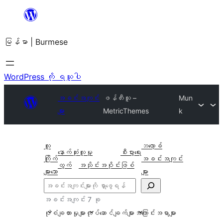
အကြောင်းအရာ
သို့
မြန်မာ | Burmese
ကျော်သွား
ရန်
WordPress ကို ရယူပါ
အခင်းအကျင်း
ဖန်တီးသူ –
Mun
များ
MetricThemes
k
လူ
ဘလော့ခ်
နောက်ဆုံး
လူမှု
စီးပွားရေး
ကြိုက်
အခင်းအကျင်း
ထွက်
အသိုင်းအဝိုင်း
ဖြစ်
များသော
များ
ရှာ
ပါ
အခင်းအကျင်း 7 ခု
ပုံစံချထားမှုများ
လုပ်ဆောင်ချက်များ
အကြောင်းအရာများ