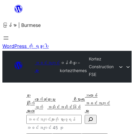
အကြောင်းအရာ
သို့
မြန်မာ | Burmese
ကျော်သွား
ရန်
WordPress ကို ရယူပါ
Kortez
အခင်းအကျင်း
ဖန်တီးသူ –
Construction
များ
kortezthemes
FSE
လူ
ဘလော့ခ်
နောက်ဆုံး
လူမှု
စီးပွားရေး
ကြိုက်
အခင်းအကျင်း
ထွက်
အသိုင်းအဝိုင်း
ဖြစ်
များသော
များ
ရှာ
ပါ
အခင်းအကျင်း 45 ခု