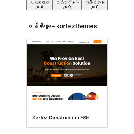
ပုံစံချထားမှု
လုပ်ဆောင်ချက်
အကြောင်းအရာ
များ
0
များ
0
များ
0
ဖန်တီးသူ – kortezthemes
Kortez Construction FSE