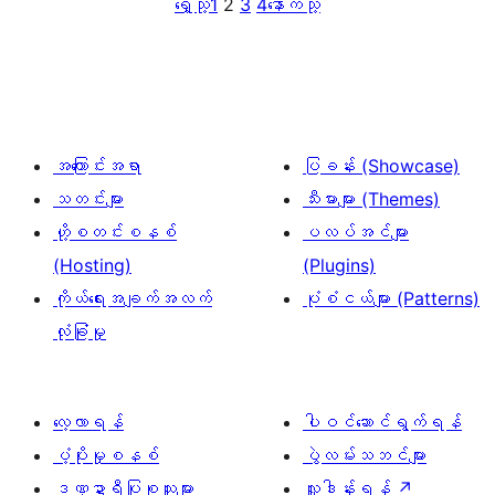
ရှေ့သို့
1
2
3
4
နောက်သို့
အကြောင်းအရာ
ပြခန်း (Showcase)
သတင်းများ
သီးမားများ (Themes)
ဟို့စတင်းစနစ်
ပလပ်အင်များ
(Hosting)
(Plugins)
ကိုယ်ရေးအချက်အလက်
ပုံစံငယ်များ (Patterns)
လုံခြုံမှု
လေ့လာရန်
ပါဝင်ဆောင်ရွက်ရန်
ပံ့ပိုးမှုစနစ်
ပွဲလမ်းသဘင်များ
ဒဏ္ဍာရီပြုစုသူများ
လှူဒါန်းရန်
↗