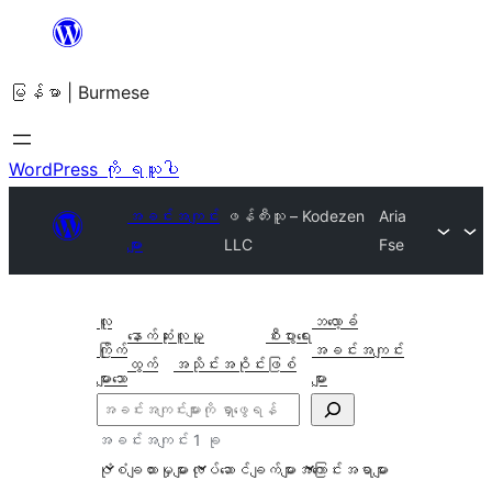
အကြောင်းအရာ
သို့
မြန်မာ | Burmese
ကျော်သွား
ရန်
WordPress ကို ရယူပါ
အခင်းအကျင်း
ဖန်တီးသူ – Kodezen
Aria
များ
LLC
Fse
လူ
ဘလော့ခ်
နောက်ဆုံး
လူမှု
စီးပွားရေး
ကြိုက်
အခင်းအကျင်း
ထွက်
အသိုင်းအဝိုင်း
ဖြစ်
များသော
များ
ရှာ
ပါ
အခင်းအကျင်း 1 ခု
ပုံစံချထားမှုများ
လုပ်ဆောင်ချက်များ
အကြောင်းအရာများ