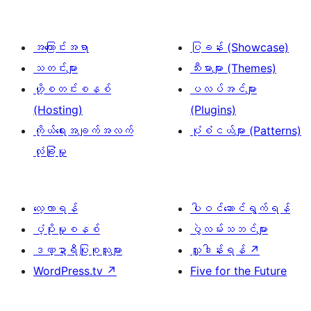
အကြောင်းအရာ
ပြခန်း (Showcase)
သတင်းများ
သီးမားများ (Themes)
ဟို့စတင်းစနစ်
ပလပ်အင်များ
(Hosting)
(Plugins)
ကိုယ်ရေးအချက်အလက်
ပုံစံငယ်များ (Patterns)
လုံခြုံမှု
လေ့လာရန်
ပါဝင်ဆောင်ရွက်ရန်
ပံ့ပိုးမှုစနစ်
ပွဲလမ်းသဘင်များ
ဒဏ္ဍာရီပြုစုသူများ
လှူဒါန်းရန်
↗
WordPress.tv
↗
Five for the Future