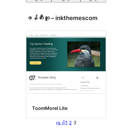
ဖန်တီးသူ – inkthemescom
ToomMorel Lite
ရှေ့သို့
1
2
3