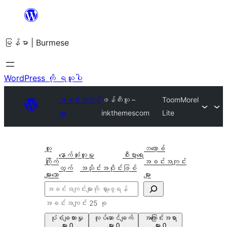
အကြောင်းအရာ
သို့
မြန်မာ | Burmese
ကျော်သွား
ရန်
WordPress ကို ရယူပါ
အခင်းအကျင်း
ဖန်တီးသူ –
ToomMorel
များ
inkthemescom
Lite
လူ
ဘလော့ခ်
နောက်ဆုံး
လူမှု
စီးပွားရေး
ကြိုက်
အခင်းအကျင်း
ထွက်
အသိုင်းအဝိုင်း
ဖြစ်
များသော
များ
ရှာ
ပါ
အခင်းအကျင်း 25 ခု
ပုံစံချထားမှု
လုပ်ဆောင်ချက်
အကြောင်းအရာ
များ
0
များ
0
များ
0