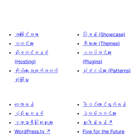
အကြောင်းအရာ
ပြခန်း (Showcase)
သတင်းများ
သီးမားများ (Themes)
ဟို့စတင်းစနစ်
ပလပ်အင်များ
(Hosting)
(Plugins)
ကိုယ်ရေးအချက်အလက်
ပုံစံငယ်များ (Patterns)
လုံခြုံမှု
လေ့လာရန်
ပါဝင်ဆောင်ရွက်ရန်
ပံ့ပိုးမှုစနစ်
ပွဲလမ်းသဘင်များ
ဒဏ္ဍာရီပြုစုသူများ
လှူဒါန်းရန်
↗
WordPress.tv
↗
Five for the Future