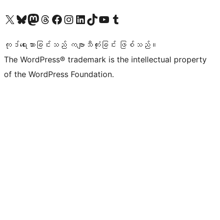
ကျွန်ုပ်တို့၏ X (ယခင် Twitter) အကောင့်သို့ သွားရောက်ကြည့်ရှုပါ
ကျွန်ုပ်တို့၏ Bluesky အကောင့်သို့ ဝင်ရောက်ကြည့်ရှုရန်
ကျွန်ုပ်တို့၏ Mastodon အကောင့်သို့ သွားရောက်ကြည့်ရှုပါ
ကျွန်ုပ်တို့၏ Threads အကောင့်သို့ ဝင်ရောက်ကြည့်ရှုရန်
ကျွန်ုပ်တို့၏ Facebook စာမျက်နှာသို့ သွားရောက်ကြည့်ရှုပါ
ကျွန်ုပ်တို့၏ Instagram အကောင့်သို့ သွားရောက်ကြည့်ရှုပါ
ကျွန်ုပ်တို့၏ LinkedIn အကောင့်သို့ သွားရောက်ကြည့်ရှုပါ
ကျွန်ုပ်တို့၏ TikTok အကောင့်သို့ ဝင်ရောက်ကြည့်ရှုရန်
ကျွန်ုပ်တို့၏ YouTube ချန်နယ်သို့ သွားရောက်ကြည့်ရှုပါ
ကျွန်ုပ်တို့၏ Tumblr အကောင့်သို့ ဝင်ရောက်ကြည့်ရှုရန်
ကုဒ်ရေးသားခြင်းသည် ကဗျာသီကုံးခြင်း ဖြစ်သည်။
The WordPress® trademark is the intellectual property
of the WordPress Foundation.