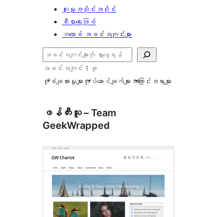
လူမှုအသိုင်းအဝိုင်း
စီးပွားရေးဖြစ်
ဘလော့ခ် အခင်းအကျင်းများ
ရှာ
ပါ
အခင်းအကျင်း 1 ခု
ပုံစံချထားမှုများ
လုပ်ဆောင်ချက်များ
အကြောင်းအရာများ
ဖန်တီးသူ – Team
GeekWrapped