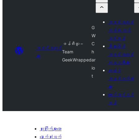
အခင်းအကျင်း
G
တစ်ခု တင်
W
သွင်းရန်
ဖန်တီးသူ –
C
စီးပွားဖြစ်
အခင်းအကျင်း
Team
h
အခင်းအကျင်း
များ
GeekWrapped
ar
ကုမ္ပဏီများ
io
ကျွန်ုပ်
t
အနှစ်သက်ဆုံး
များ
လော့ဂ်အင်ဝင်
ရန်
လူကြိုက်များသော
နောက်ဆုံးထွက်