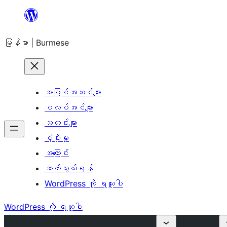
အကြောင်းအရာ
သို့
မြန်မာ | Burmese
ကျော်သွား
ရန်
အပြင်အဆင်များ
ပလပ်အင်များ
သတင်းများ
ပံ့ပိုးမှု
အကြောင်း
ဆက်သွယ်ရန်
WordPress ကို ရယူပါ
WordPress ကို ရယူပါ