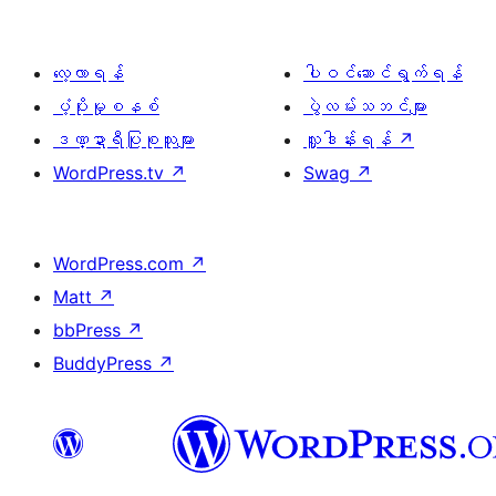
လေ့လာရန်
ပါဝင်ဆောင်ရွက်ရန်
ပံ့ပိုးမှုစနစ်
ပွဲလမ်းသဘင်များ
ဒဏ္ဍာရီပြုစုသူများ
လှူဒါန်းရန်
↗
WordPress.tv
↗
Swag
↗
WordPress.com
↗
Matt
↗
bbPress
↗
BuddyPress
↗