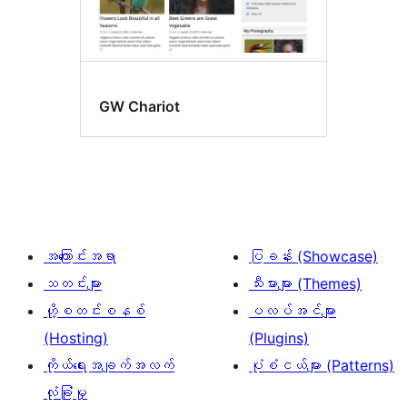
GW Chariot
အကြောင်းအရာ
ပြခန်း (Showcase)
သတင်းများ
သီးမားများ (Themes)
ဟို့စတင်းစနစ်
ပလပ်အင်များ
(Hosting)
(Plugins)
ကိုယ်ရေးအချက်အလက်
ပုံစံငယ်များ (Patterns)
လုံခြုံမှု