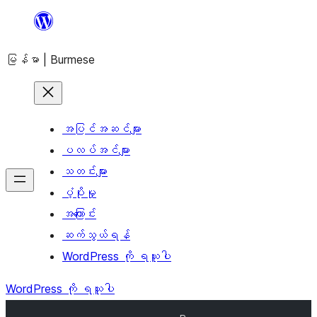
အကြောင်းအရာ
သို့
မြန်မာ | Burmese
ကျော်သွား
ရန်
အပြင်အဆင်များ
ပလပ်အင်များ
သတင်းများ
ပံ့ပိုးမှု
အကြောင်း
ဆက်သွယ်ရန်
WordPress ကို ရယူပါ
WordPress ကို ရယူပါ