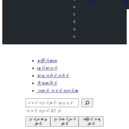
ရန်
ရန
u
c
ti
o
n
လူကြိုက်များသော
နောက်ဆုံးထွက်
လူမှုအသိုင်းအဝိုင်း
စီးပွားရေးဖြစ်
ဘလော့ခ် အခင်းအကျင်းများ
ရှာ
ပါ
အခင်းအကျင်း 47 ခု
ပုံစံချထားမှု
လုပ်ဆောင်ချက်
အကြောင်းအရာ
များ
0
များ
0
များ
0