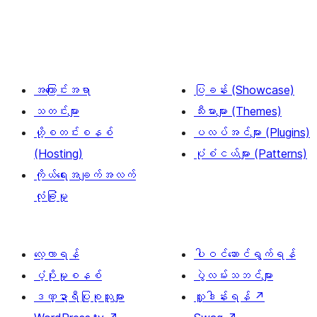
အကြောင်းအရာ
ပြခန်း (Showcase)
သတင်းများ
သီးမားများ (Themes)
ဟို့စတင်းစနစ်
ပလပ်အင်များ (Plugins)
(Hosting)
ပုံစံငယ်များ (Patterns)
ကိုယ်ရေးအချက်အလက်
လုံခြုံမှု
လေ့လာရန်
ပါဝင်ဆောင်ရွက်ရန်
ပံ့ပိုးမှုစနစ်
ပွဲလမ်းသဘင်များ
ဒဏ္ဍာရီပြုစုသူများ
လှူဒါန်းရန်
↗