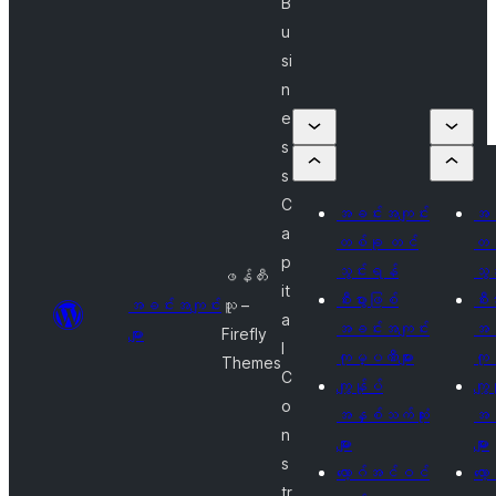
B
u
si
n
e
s
s
C
အခင်းအကျင်း
အခ
a
တစ်ခု တင်
တစ
p
သွင်းရန်
သွ
ဖန်တီး
it
စီးပွားဖြစ်
စီး
အခင်းအကျင်း
သူ –
a
အခင်းအကျင်း
အခ
များ
Firefly
l
ကုမ္ပဏီများ
ကုမ
Themes
C
ကျွန်ုပ်
ကျွ
o
အနှစ်သက်ဆုံး
အန
n
များ
များ
s
လော့ဂ်အင်ဝင်
လေ
tr