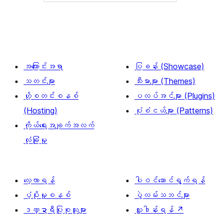
အကြောင်းအရာ
ပြခန်း (Showcase)
သတင်းများ
သီးမားများ (Themes)
ဟို့စတင်းစနစ်
ပလပ်အင်များ (Plugins)
(Hosting)
ပုံစံငယ်များ (Patterns)
ကိုယ်ရေးအချက်အလက်
လုံခြုံမှု
လေ့လာရန်
ပါဝင်ဆောင်ရွက်ရန်
ပံ့ပိုးမှုစနစ်
ပွဲလမ်းသဘင်များ
ဒဏ္ဍာရီပြုစုသူများ
လှူဒါန်းရန်
↗