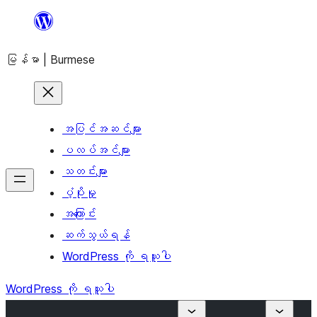
အကြောင်းအရာ
သို့
မြန်မာ | Burmese
ကျော်သွား
ရန်
အပြင်အဆင်များ
ပလပ်အင်များ
သတင်းများ
ပံ့ပိုးမှု
အကြောင်း
ဆက်သွယ်ရန်
WordPress ကို ရယူပါ
WordPress ကို ရယူပါ