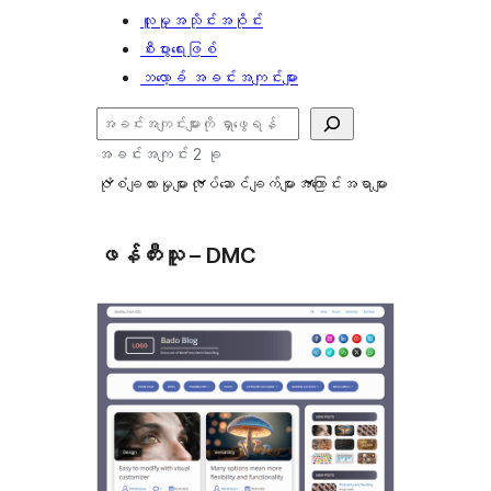
လူမှုအသိုင်းအဝိုင်း
စီးပွားရေးဖြစ်
ဘလော့ခ် အခင်းအကျင်းများ
ရှာ
ပါ
အခင်းအကျင်း 2 ခု
ပုံစံချထားမှုများ
လုပ်ဆောင်ချက်များ
အကြောင်းအရာများ
ဖန်တီးသူ – DMC