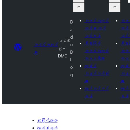
အခင်းအကျင်း
အခင်
B
တစ်ခု တင်
တစ်ခ
a
သွင်းရန်
သွင်
d
ဖန်တီး
စီးပွားဖြစ်
စီးပွာ
အခင်းအကျင်း
o
သူ –
အခင်းအကျင်း
အခင်
များ
B
DMC
ကုမ္ပဏီများ
ကုမ္ပ
l
ကျွန်ုပ်
ကျွန်ု
o
အနှစ်သက်ဆုံး
အနှစ
g
များ
များ
လော့ဂ်အင်ဝင်
လော့
ရန်
ရန်
လူကြိုက်များသော
နောက်ဆုံးထွက်