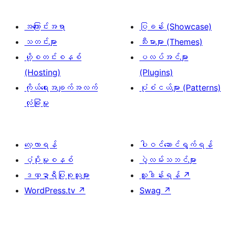
အကြောင်းအရာ
ပြခန်း (Showcase)
သတင်းများ
သီးမားများ (Themes)
ဟို့စတင်းစနစ်
ပလပ်အင်များ
(Hosting)
(Plugins)
ကိုယ်ရေးအချက်အလက်
ပုံစံငယ်များ (Patterns)
လုံခြုံမှု
လေ့လာရန်
ပါဝင်ဆောင်ရွက်ရန်
ပံ့ပိုးမှုစနစ်
ပွဲလမ်းသဘင်များ
ဒဏ္ဍာရီပြုစုသူများ
လှူဒါန်းရန်
↗
WordPress.tv
↗
Swag
↗