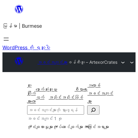
အကြောင်းအရာ
သို့
မြန်မာ | Burmese
ကျော်သွား
ရန်
WordPress ကို ရယူပါ
အခင်းအကျင်းများ
ဖန်တီးသူ – Artexor
Crates
လူ
ဘလော့ခ်
နောက်ဆုံး
လူမှု
စီးပွားရေး
ကြိုက်
အခင်းအကျင်း
ထွက်
အသိုင်းအဝိုင်း
ဖြစ်
များသော
များ
ရှာ
ပါ
အခင်းအကျင်း 1 ခု
ပုံစံချထားမှုများ
လုပ်ဆောင်ချက်များ
အကြောင်းအရာများ