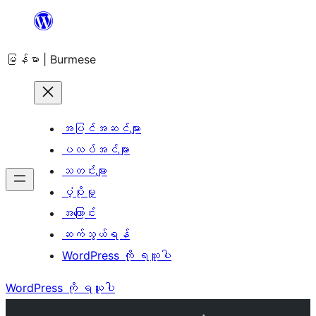
အကြောင်းအရာ
သို့
မြန်မာ | Burmese
ကျော်သွား
ရန်
အပြင်အဆင်များ
ပလပ်အင်များ
သတင်းများ
ပံ့ပိုးမှု
အကြောင်း
ဆက်သွယ်ရန်
WordPress ကို ရယူပါ
WordPress ကို ရယူပါ