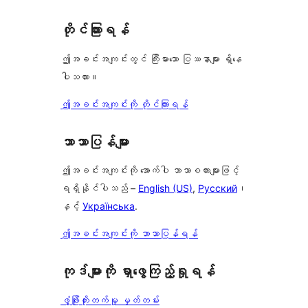
တိုင်ကြားရန်
ဤအခင်းအကျင်းတွင် ကြီးမားသော ပြဿနာများ ရှိနေ
ပါသလား။
ဤအခင်းအကျင်းကို တိုင်ကြားရန်
ဘာသာပြန်များ
ဤအခင်းအကျင်းကို အောက်ပါ ဘာသာစကားများဖြင့်
ရရှိနိုင်ပါသည် –
English (US)
,
Русский
၊
နှင့်
Українська
.
ဤအခင်းအကျင်းကို ဘာသာပြန်ရန်
ကုဒ်များကို ရှာဖွေကြည့်ရှုရန်
ဖွံ့ဖြိုးတိုးတက်မှု မှတ်တမ်း