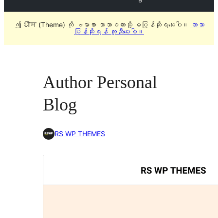
ဤ थीम (Theme) ကို ဗမာစာ ဘာသာစကားသို့ မပြန်ဆိုရသေးပါ။
ဘာသာ
ပြန်ဆိုရန် ကူညီပေးပါ။
Author Personal
Blog
RS WP THEMES