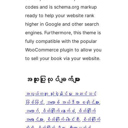
codes and is schema.org markup
ready to help your website rank
higher in Google and other search
engines. Furthermore, this theme is
fully compatible with the popular
WooCommerce plugin to allow you
to sell your book via your website.
အ​ထူး​ပြု​လုပ်​ချက်​များ
အလွယ်တကူ သုံးစွဲနိုင်မှု အဆင်သင့်
ဖြစ်ခြင်း
, 
ဘလော့ခ် အယ်ဒီတာ စတိုင်များ
, 
ဘလော့ဂ်
, 
စိတ်ကြိုက် နောက်ခံ
, 
စိတ်ကြိုက်
အရောင်များ
, 
စိတ်ကြိုက် ခေါင်းစီး
, 
စိတ်ကြိုက်