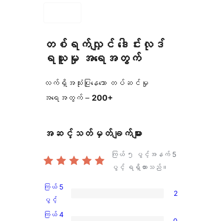
တစ်ရက်လျှင် ဒေါင်းလုဒ်
ရယူမှု အရေအတွက်
လက်ရှိအသုံးပြုနေသော တပ်ဆင်မှု
အရေအတွက် –
200+
အဆင့်သတ်မှတ်ချက်များ
ကြယ် ၅ ပွင့်အနက်
5
ပွင့် ရရှိထားသည်။
ကြယ် 5
2
ကြယ်
ပွင့်
5
ကြယ် 4
0