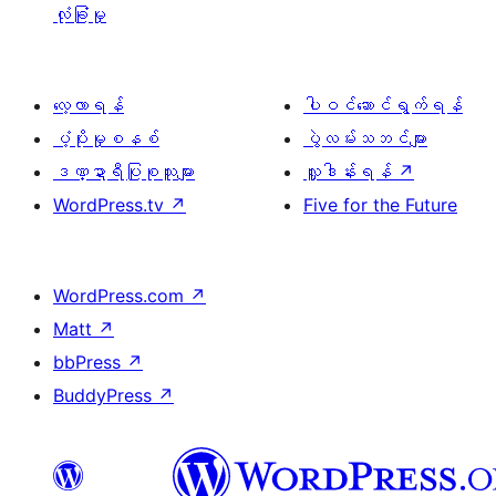
လုံခြုံမှု
လေ့လာရန်
ပါဝင်ဆောင်ရွက်ရန်
ပံ့ပိုးမှုစနစ်
ပွဲလမ်းသဘင်များ
ဒဏ္ဍာရီပြုစုသူများ
လှူဒါန်းရန်
↗
WordPress.tv
↗
Five for the Future
WordPress.com
↗
Matt
↗
bbPress
↗
BuddyPress
↗