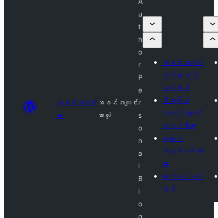
A
u
t
h
o
အခင်းအကျင်း
r
တစ်ခု တင်
P
သွင်းရန်
e
စီးပွားဖြစ်
အခင်းအကျင်း
အခင်းအကျင်း
r
အခင်းအကျင်း
များ
အားလုံး
s
ကုမ္ပဏီများ
o
ကျွန်ုပ်
n
အနှစ်သက်ဆုံး
a
များ
l
လော့ဂ်အင်ဝင်
B
ရန်
l
o
g