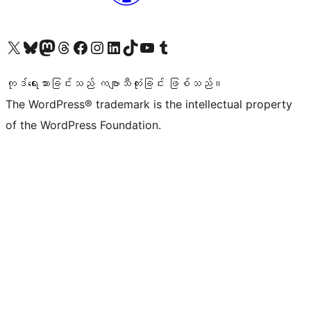
ကျွန်ုပ်တို့၏ X (ယခင် Twitter) အကောင့်သို့ သွားရောက်ကြည့်ရှုပါ
ကျွန်ုပ်တို့၏ Bluesky အကောင့်သို့ ဝင်ရောက်ကြည့်ရှုရန်
ကျွန်ုပ်တို့၏ Mastodon အကောင့်သို့ သွားရောက်ကြည့်ရှုပါ
ကျွန်ုပ်တို့၏ Threads အကောင့်သို့ ဝင်ရောက်ကြည့်ရှုရန်
ကျွန်ုပ်တို့၏ Facebook စာမျက်နှာသို့ သွားရောက်ကြည့်ရှုပါ
ကျွန်ုပ်တို့၏ Instagram အကောင့်သို့ သွားရောက်ကြည့်ရှုပါ
ကျွန်ုပ်တို့၏ LinkedIn အကောင့်သို့ သွားရောက်ကြည့်ရှုပါ
ကျွန်ုပ်တို့၏ TikTok အကောင့်သို့ ဝင်ရောက်ကြည့်ရှုရန်
ကျွန်ုပ်တို့၏ YouTube ချန်နယ်သို့ သွားရောက်ကြည့်ရှုပါ
ကျွန်ုပ်တို့၏ Tumblr အကောင့်သို့ ဝင်ရောက်ကြည့်ရှုရန်
ကုဒ်ရေးသားခြင်းသည် ကဗျာသီကုံးခြင်း ဖြစ်သည်။
The WordPress® trademark is the intellectual property
of the WordPress Foundation.