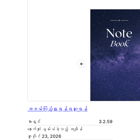
အစမ်းကြည့်ရှုရန်
ရယူရန်
ဗားရှင်း
3.2.59
နောက်ဆုံး မွမ်းမံခဲ့သည့် အချိန်
ဇူလိုင် 23, 2026