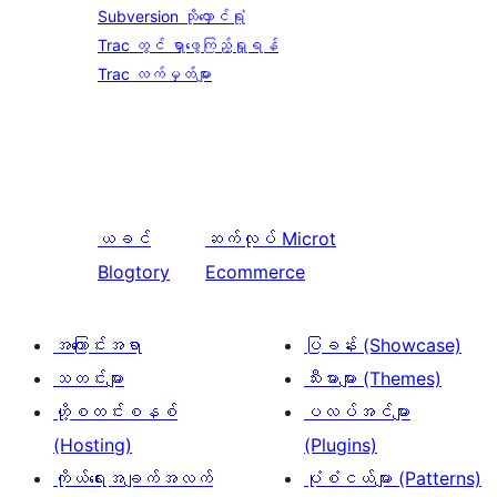
Subversion သိုလှောင်ရုံ
Trac တွင် ရှာဖွေကြည့်ရှုရန်
Trac လက်မှတ်များ
ယခင်
ဆက်လုပ်
Microt
Blogtory
Ecommerce
အကြောင်းအရာ
ပြခန်း (Showcase)
သတင်းများ
သီးမားများ (Themes)
ဟို့စတင်းစနစ်
ပလပ်အင်များ
(Hosting)
(Plugins)
ကိုယ်ရေးအချက်အလက်
ပုံစံငယ်များ (Patterns)