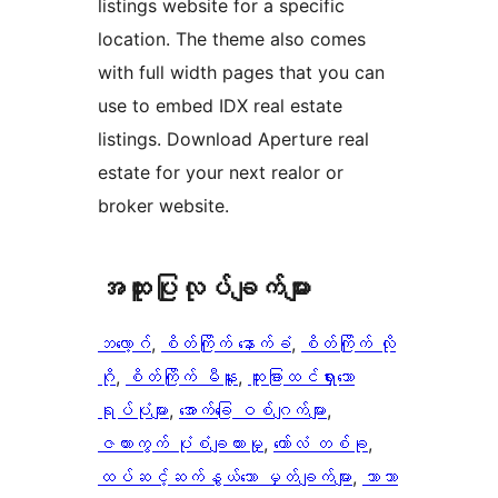
listings website for a specific
location. The theme also comes
with full width pages that you can
use to embed IDX real estate
listings. Download Aperture real
estate for your next realor or
broker website.
အ​ထူး​ပြု​လုပ်​ချက်​များ
ဘလော့ဂ်
, 
စိတ်ကြိုက် နောက်ခံ
, 
စိတ်ကြိုက် လို
ဂို
, 
စိတ်ကြိုက် မီနူး
, 
ထူးခြားထင်ရှားသော
ရုပ်ပုံများ
, 
အောက်ခြေ ဝစ်ဂျက်များ
, 
ဇယားကွက် ပုံစံချထားမှု
, 
ကော်လံ တစ်ခု
, 
ထပ်ဆင့်ဆက်နွယ်သော မှတ်ချက်များ
, 
ဘာသာ