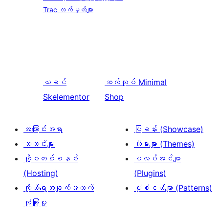
Trac လက်မှတ်များ
ယခင်
ဆက်လုပ်
Minimal
Skelementor
Shop
အကြောင်းအရာ
ပြခန်း (Showcase)
သတင်းများ
သီးမားများ (Themes)
ဟို့စတင်းစနစ်
ပလပ်အင်များ
(Hosting)
(Plugins)
ကိုယ်ရေးအချက်အလက်
ပုံစံငယ်များ (Patterns)
လုံခြုံမှု