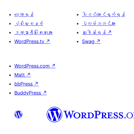
လေ့လာရန်
ပါဝင်ဆောင်ရွက်ရန်
ပံ့ပိုးမှုစနစ်
ပွဲလမ်းသဘင်များ
ဒဏ္ဍာရီပြုစုသူများ
လှူဒါန်းရန်
↗
WordPress.tv
↗
Swag
↗
WordPress.com
↗
Matt
↗
bbPress
↗
BuddyPress
↗