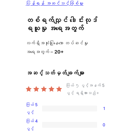
ပြန်ရန် အဆင်သင့်ဖြစ်မှု
တစ်ရက်လျှင် ဒေါင်းလုဒ်
ရယူမှု အရေအတွက်
လက်ရှိအသုံးပြုနေသော တပ်ဆင်မှု
အရေအတွက် –
20+
အဆင့်သတ်မှတ်ချက်များ
ကြယ် ၅ ပွင့်အနက်
5
ပွင့် ရရှိထားသည်။
ကြယ် 5
1
ကြယ်
ပွင့်
5
ကြယ် 4
0
ပွင့်
ကြယ်
ပွင့်