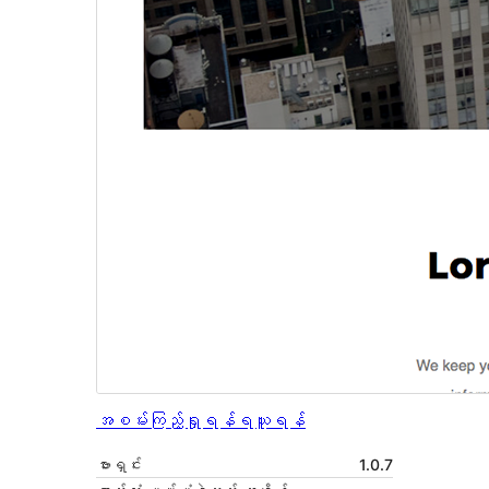
အစမ်းကြည့်ရှုရန်
ရယူရန်
ဗားရှင်း
1.0.7