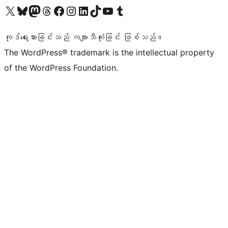
ကျွန်ုပ်တို့၏ X (ယခင် Twitter) အကောင့်သို့ သွားရောက်ကြည့်ရှုပါ
ကျွန်ုပ်တို့၏ Bluesky အကောင့်သို့ ဝင်ရောက်ကြည့်ရှုရန်
ကျွန်ုပ်တို့၏ Mastodon အကောင့်သို့ သွားရောက်ကြည့်ရှုပါ
ကျွန်ုပ်တို့၏ Threads အကောင့်သို့ ဝင်ရောက်ကြည့်ရှုရန်
ကျွန်ုပ်တို့၏ Facebook စာမျက်နှာသို့ သွားရောက်ကြည့်ရှုပါ
ကျွန်ုပ်တို့၏ Instagram အကောင့်သို့ သွားရောက်ကြည့်ရှုပါ
ကျွန်ုပ်တို့၏ LinkedIn အကောင့်သို့ သွားရောက်ကြည့်ရှုပါ
ကျွန်ုပ်တို့၏ TikTok အကောင့်သို့ ဝင်ရောက်ကြည့်ရှုရန်
ကျွန်ုပ်တို့၏ YouTube ချန်နယ်သို့ သွားရောက်ကြည့်ရှုပါ
ကျွန်ုပ်တို့၏ Tumblr အကောင့်သို့ ဝင်ရောက်ကြည့်ရှုရန်
ကုဒ်ရေးသားခြင်းသည် ကဗျာသီကုံးခြင်း ဖြစ်သည်။
The WordPress® trademark is the intellectual property
of the WordPress Foundation.