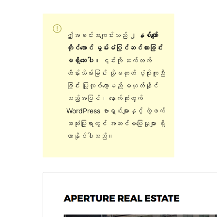
ဤအခင်းအကျင်းသည်
၂ နှစ်ကျော်
တိုင်အောင် မွမ်းမံပြင်ဆင်ထားခြင်း
မရှိသေးပါ
။ ၎င်းကို ဆက်လက်
ထိန်းသိမ်းခြင်း သို့မဟုတ် ပံ့ပိုးကူညီ
ခြင်း ပြုလုပ်တော့မည် မဟုတ်နိုင်
သည့်အပြင်၊ နောက်ဆုံးထွက်
WordPress ဗားရှင်းများနှင့် တွဲဖက်
အသုံးပြုရာတွင် အဆင်မပြေမှုများ ရှိ
လာနိုင်ပါသည်။