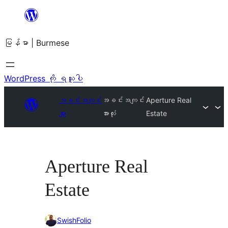
အကြောင်းအရာ
သို့
မြန်မာ | Burmese
ကျော်သွား
ရန်
WordPress ကို ရယူပါ
အခင်းအကျင်း
အခင်းအကျင်း
Aperture Real
များ
အားလုံး
Estate
Aperture Real
Estate
SwishFolio