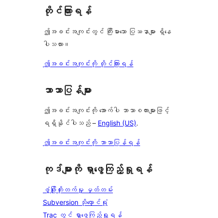
တိုင်ကြားရန်
ဤအခင်းအကျင်းတွင် ကြီးမားသော ပြဿနာများ ရှိနေ
ပါသလား။
ဤအခင်းအကျင်းကို တိုင်ကြားရန်
ဘာသာပြန်များ
ဤအခင်းအကျင်းကို အောက်ပါ ဘာသာစကားများဖြင့်
ရရှိနိုင်ပါသည် –
English (US)
.
ဤအခင်းအကျင်းကို ဘာသာပြန်ရန်
ကုဒ်များကို ရှာဖွေကြည့်ရှုရန်
ဖွံ့ဖြိုးတိုးတက်မှု မှတ်တမ်း
Subversion သိုလှောင်ရုံ
Trac တွင် ရှာဖွေကြည့်ရှုရန်