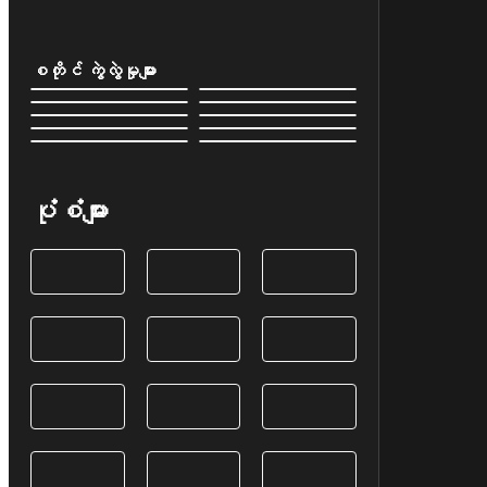
စတိုင် ကွဲလွဲမှုများ
ပုံစံများ