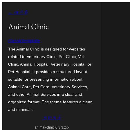
အကြောင်းအရာ
← နောက်သို့
သို့
ကျော်သွား
Animal Clinic
ရန်
classictemplate
The Animal Clinic is designed for websites
related to Veterinary Clinic, Pet Clinic, Vet
Clinic, Animal Hospital, Veterinary Hospital, or
Pet Hospital. It provides a structured layout
suitable for presenting information about
Animal Care, Pet Care, Veterinary Services,
and other Animal Services in a clear and
organized format. The theme features a clean
and minimal…
ရယူရန်
animal-clinic.0.3.3.zip