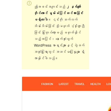
ဤအခင်းအကျင်းသည်
၂ နှစ်ကျော်
တိုင်အောင် မွမ်းမံပြင်ဆင်ထားခြင်း
မရှိသေးပါ
။ ၎င်းကို ဆက်လက်
ထိန်းသိမ်းခြင်း သို့မဟုတ် ပံ့ပိုးကူညီ
ခြင်း ပြုလုပ်တော့မည် မဟုတ်နိုင်
သည့်အပြင်၊ နောက်ဆုံးထွက်
WordPress ဗားရှင်းများနှင့် တွဲဖက်
အသုံးပြုရာတွင် အဆင်မပြေမှုများ ရှိ
လာနိုင်ပါသည်။