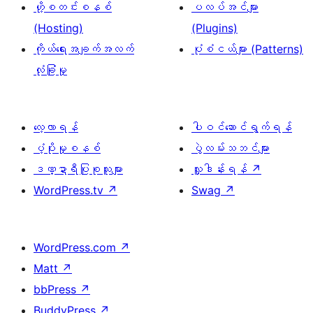
ဟို့စတင်းစနစ်
ပလပ်အင်များ
(Hosting)
(Plugins)
ကိုယ်ရေးအချက်အလက်
ပုံစံငယ်များ (Patterns)
လုံခြုံမှု
လေ့လာရန်
ပါဝင်ဆောင်ရွက်ရန်
ပံ့ပိုးမှုစနစ်
ပွဲလမ်းသဘင်များ
ဒဏ္ဍာရီပြုစုသူများ
လှူဒါန်းရန်
↗
WordPress.tv
↗
Swag
↗
WordPress.com
↗
Matt
↗
bbPress
↗
BuddyPress
↗