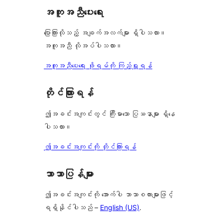
ချက်
အကူအညီပေးရေး
0
စောင်
ပြောကြားလိုသည့် အချက်အလက်များ ရှိပါသလား။
အကူအညီ လိုအပ်ပါသလား။
အကူအညီပေးရေး ဖိုရမ်ကို ကြည့်ရှုရန်
တိုင်ကြားရန်
ဤအခင်းအကျင်းတွင် ကြီးမားသော ပြဿနာများ ရှိနေ
ပါသလား။
ဤအခင်းအကျင်းကို တိုင်ကြားရန်
ဘာသာပြန်များ
ဤအခင်းအကျင်းကို အောက်ပါ ဘာသာစကားများဖြင့်
ရရှိနိုင်ပါသည် –
English (US)
.