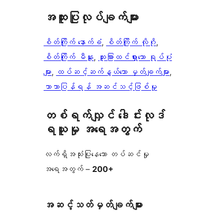
အ​ထူး​ပြု​လုပ်​ချက်​များ
စိတ်ကြိုက် နောက်ခံ
, 
စိတ်ကြိုက် လိုဂို
, 
စိတ်ကြိုက် မီနူး
, 
ထူးခြားထင်ရှားသော ရုပ်ပုံ
များ
, 
ထပ်ဆင့်ဆက်နွယ်သော မှတ်ချက်များ
, 
ဘာသာပြန်ရန် အဆင်သင့်ဖြစ်မှု
တစ်ရက်လျှင် ဒေါင်းလုဒ်
ရယူမှု အရေအတွက်
လက်ရှိအသုံးပြုနေသော တပ်ဆင်မှု
အရေအတွက် –
200+
အဆင့်သတ်မှတ်ချက်များ