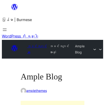
အကြောင်းအရာ
သို့
မြန်မာ | Burmese
ကျော်သွား
ရန်
WordPress ကို ရယူပါ
အခင်းအကျင်း
အခင်းအကျင်း
Ample
များ
အားလုံး
Blog
Ample Blog
amplethemes