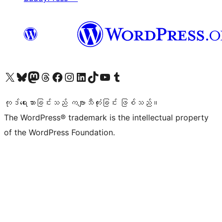
ကျွန်ုပ်တို့၏ X (ယခင် Twitter) အကောင့်သို့ သွားရောက်ကြည့်ရှုပါ
ကျွန်ုပ်တို့၏ Bluesky အကောင့်သို့ ဝင်ရောက်ကြည့်ရှုရန်
ကျွန်ုပ်တို့၏ Mastodon အကောင့်သို့ သွားရောက်ကြည့်ရှုပါ
ကျွန်ုပ်တို့၏ Threads အကောင့်သို့ ဝင်ရောက်ကြည့်ရှုရန်
ကျွန်ုပ်တို့၏ Facebook စာမျက်နှာသို့ သွားရောက်ကြည့်ရှုပါ
ကျွန်ုပ်တို့၏ Instagram အကောင့်သို့ သွားရောက်ကြည့်ရှုပါ
ကျွန်ုပ်တို့၏ LinkedIn အကောင့်သို့ သွားရောက်ကြည့်ရှုပါ
ကျွန်ုပ်တို့၏ TikTok အကောင့်သို့ ဝင်ရောက်ကြည့်ရှုရန်
ကျွန်ုပ်တို့၏ YouTube ချန်နယ်သို့ သွားရောက်ကြည့်ရှုပါ
ကျွန်ုပ်တို့၏ Tumblr အကောင့်သို့ ဝင်ရောက်ကြည့်ရှုရန်
ကုဒ်ရေးသားခြင်းသည် ကဗျာသီကုံးခြင်း ဖြစ်သည်။
The WordPress® trademark is the intellectual property
of the WordPress Foundation.