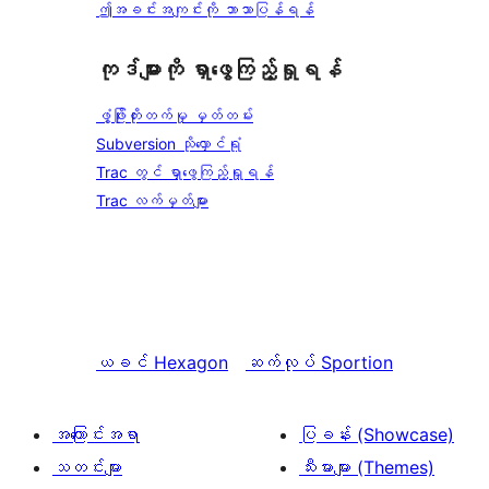
ဤအခင်းအကျင်းကို ဘာသာပြန်ရန်
ကုဒ်များကို ရှာဖွေကြည့်ရှုရန်
ဖွံ့ဖြိုးတိုးတက်မှု မှတ်တမ်း
Subversion သိုလှောင်ရုံ
Trac တွင် ရှာဖွေကြည့်ရှုရန်
Trac လက်မှတ်များ
ယခင်
Hexagon
ဆက်လုပ်
Sportion
အကြောင်းအရာ
ပြခန်း (Showcase)
သတင်းများ
သီးမားများ (Themes)