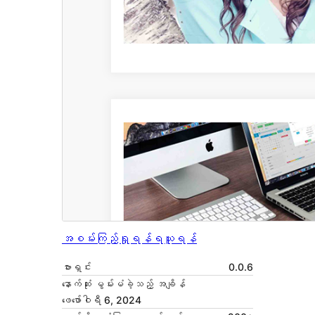
အစမ်းကြည့်ရှုရန်
ရယူရန်
ဗားရှင်း
0.0.6
နောက်ဆုံး မွမ်းမံခဲ့သည့် အချိန်
ဖေ‌ဖော်ဝါရီ 6, 2024