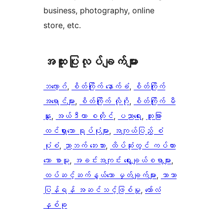
business, photography, online
store, etc.
အ​ထူး​ပြု​လုပ်​ချက်​များ
ဘလော့ဂ်
, 
စိတ်ကြိုက် နောက်ခံ
, 
စိတ်ကြိုက်
အရောင်များ
, 
စိတ်ကြိုက် လိုဂို
, 
စိတ်ကြိုက် မီ
နူး
, 
အယ်ဒီတာ စတိုင်
, 
ပညာရေး
, 
ထူးခြား
ထင်ရှားသော ရုပ်ပုံများ
, 
အကျယ်ပြည့် စံ
ပုံစံ
, 
ညာဘက် ဘေးဘား
, 
ထိပ်ဆုံးတွင် ကပ်ထား
သော စာမူ
, 
အခင်းအကျင်း ရွေးချယ်စရာများ
, 
ထပ်ဆင့်ဆက်နွယ်သော မှတ်ချက်များ
, 
ဘာသာ
ပြန်ရန် အဆင်သင့်ဖြစ်မှု
, 
ကော်လံ
နှစ်ခု