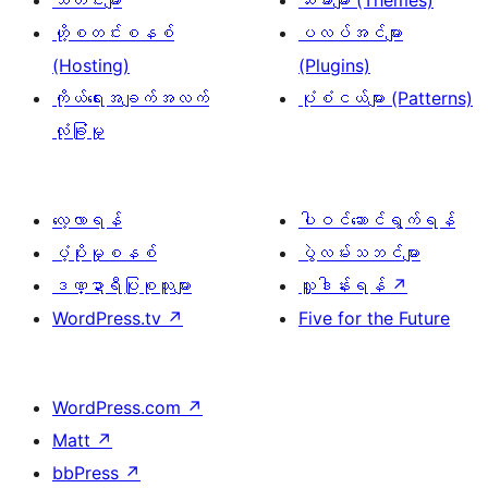
သတင်းများ
သီးမားများ (Themes)
ဟို့စတင်းစနစ်
ပလပ်အင်များ
(Hosting)
(Plugins)
ကိုယ်ရေးအချက်အလက်
ပုံစံငယ်များ (Patterns)
လုံခြုံမှု
လေ့လာရန်
ပါဝင်ဆောင်ရွက်ရန်
ပံ့ပိုးမှုစနစ်
ပွဲလမ်းသဘင်များ
ဒဏ္ဍာရီပြုစုသူများ
လှူဒါန်းရန်
↗
WordPress.tv
↗
Five for the Future
WordPress.com
↗
Matt
↗
bbPress
↗