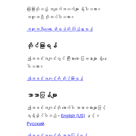
ပြောကြားလိုသည့် အချက်အလက်များ ရှိပါသလား။
အကူအညီ လိုအပ်ပါသလား။
အကူအညီပေးရေး ဖိုရမ်ကို ကြည့်ရှုရန်
တိုင်ကြားရန်
ဤအခင်းအကျင်းတွင် ကြီးမားသော ပြဿနာများ ရှိနေ
ပါသလား။
ဤအခင်းအကျင်းကို တိုင်ကြားရန်
ဘာသာပြန်များ
ဤအခင်းအကျင်းကို အောက်ပါ ဘာသာစကားများဖြင့်
ရရှိနိုင်ပါသည် –
English (US)
နှင့် ။
Русский
.
ဤအခင်းအကျင်းကို ဘာသာပြန်ရန်