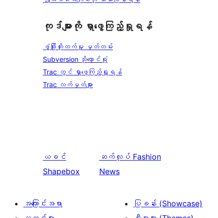
ကုဒ်များကို ရှာဖွေကြည့်ရှုရန်
ဖွံ့ဖြိုးတိုးတက်မှု မှတ်တမ်း
Subversion သိုလှောင်ရုံ
Trac တွင် ရှာဖွေကြည့်ရှုရန်
Trac လက်မှတ်များ
ယခင်
ဆက်လုပ်
Fashion
Shapebox
News
အကြောင်းအရာ
ပြခန်း (Showcase)