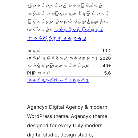
ဤအခင်းအကျင်းသည် အခမဲ့ဖြစ်သော်လည်း
အပိုဆောင်း အခကြေးငွေပေးရသော စီးပွားဖြစ် အဆင့်
မြှင့်တင်မှုများ သို့မဟုတ် ပံ့ပိုးကူညီမှုများကို ပေး
ဆောင်ပါသည်။
ပံ့ပိုးကူညီမှုကို ကြည့်ရှုရန်
အစမ်းကြည့်ရှုရန်
ရယူရန်
ဗားရှင်း
1.1.2
နောက်ဆုံး မွမ်းမံခဲ့သည့် အချိန်
ဇူလိုင် 1, 2026
လက်ရှိအသုံးပြုနေသော တပ်ဆင်မှုများ
40+
PHP ဗားရှင်း
5.6
အခင်းအကျင်း၏ ပင်မစာမျက်နှာ
Agencyx Digital Agency & modern
WordPress theme. Agencyx theme
designed for every truly modern
digital studio, design studio,