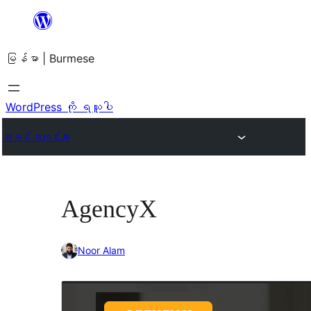
အကြောင်းအရာ
သို့
မြန်မာ | Burmese
ကျော်သွား
ရန်
WordPress ကို ရယူပါ
အခင်းအကျင်းများ
AgencyX
Noor Alam