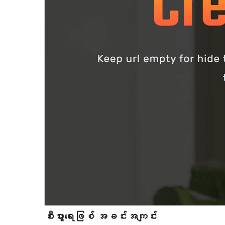
စီးပွားရေးဖြစ် အခင်းအကျင်း