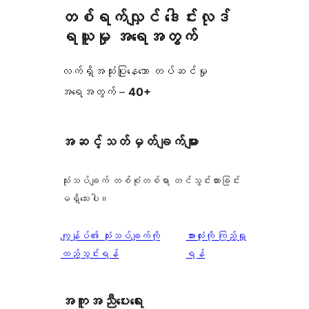
တစ်ရက်လျှင် ဒေါင်းလုဒ်
ရယူမှု အရေအတွက်
လက်ရှိအသုံးပြုနေသော တပ်ဆင်မှု
အရေအတွက် –
40+
အဆင့်သတ်မှတ်ချက်များ
သုံးသပ်ချက် တစ်စုံတစ်ရာ တင်သွင်းထားခြင်း
မရှိသေးပါ။
သုံးသပ်
ကျွန်ုပ်၏ သုံးသပ်ချက်ကို
အားလုံးကို ကြည့်ရှု
ချက်
ထည့်သွင်းရန်
ရန်
အကူအညီပေးရေး