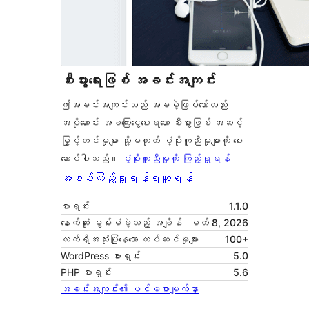
စီးပွားရေးဖြစ် အခင်းအကျင်း
ဤအခင်းအကျင်းသည် အခမဲ့ဖြစ်သော်လည်း
အပိုဆောင်း အခကြေးငွေပေးရသော စီးပွားဖြစ် အဆင့်
မြှင့်တင်မှုများ သို့မဟုတ် ပံ့ပိုးကူညီမှုများကို ပေး
ဆောင်ပါသည်။
ပံ့ပိုးကူညီမှုကို ကြည့်ရှုရန်
အစမ်းကြည့်ရှုရန်
ရယူရန်
ဗားရှင်း
1.1.0
နောက်ဆုံး မွမ်းမံခဲ့သည့် အချိန်
မတ် 8, 2026
လက်ရှိအသုံးပြုနေသော တပ်ဆင်မှုများ
100+
WordPress ဗားရှင်း
5.0
PHP ဗားရှင်း
5.6
အခင်းအကျင်း၏ ပင်မစာမျက်နှာ