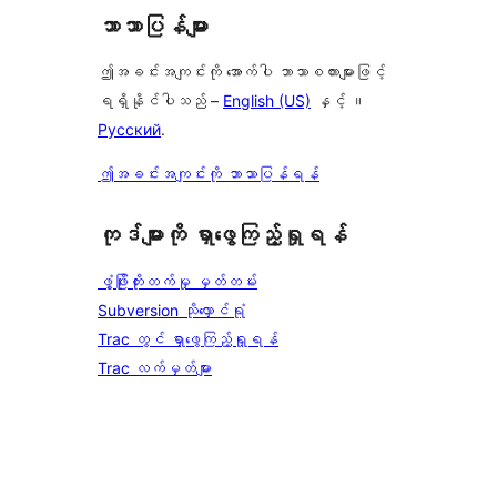
ဘာသာပြန်များ
ဤအခင်းအကျင်းကို အောက်ပါ ဘာသာစကားများဖြင့်
ရရှိနိုင်ပါသည် –
English (US)
နှင့် ။
Русский
.
ဤအခင်းအကျင်းကို ဘာသာပြန်ရန်
ကုဒ်များကို ရှာဖွေကြည့်ရှုရန်
ဖွံ့ဖြိုးတိုးတက်မှု မှတ်တမ်း
Subversion သိုလှောင်ရုံ
Trac တွင် ရှာဖွေကြည့်ရှုရန်
Trac လက်မှတ်များ