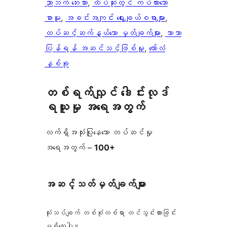
ညာဘက် ဘေးဘား
, 
ထိပ်ဆုံးတွင် ကပ်ထားသော
စာမူ
, 
အခင်းအကျင်း ရွေးချယ်စရာများ
, 
ထပ်ဆင့်ဆက်နွယ်သော မှတ်ချက်များ
, 
ဘာသာ
ပြန်ရန် အဆင်သင့်ဖြစ်မှု
, 
ကော်လံ
နှစ်ခု
တစ်ရက်လျှင် ဒေါင်းလုဒ်
ရယူမှု အရေအတွက်
လက်ရှိအသုံးပြုနေသော တပ်ဆင်မှု
အရေအတွက် –
100+
အဆင့်သတ်မှတ်ချက်များ
သုံးသပ်ချက် တစ်စုံတစ်ရာ တင်သွင်းထားခြင်း
မရှိသေးပါ။