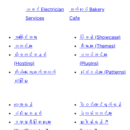
ယခင်
Electrician
ဆက်လုပ်
Bakery
Services
Cafe
အကြောင်းအရာ
ပြခန်း (Showcase)
သတင်းများ
သီးမားများ (Themes)
ဟို့စတင်းစနစ်
ပလပ်အင်များ
(Hosting)
(Plugins)
ကိုယ်ရေးအချက်အလက်
ပုံစံငယ်များ (Patterns)
လုံခြုံမှု
လေ့လာရန်
ပါဝင်ဆောင်ရွက်ရန်
ပံ့ပိုးမှုစနစ်
ပွဲလမ်းသဘင်များ
ဒဏ္ဍာရီပြုစုသူများ
လှူဒါန်းရန်
↗