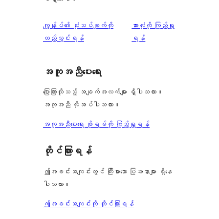
သုံးသပ်
ကျွန်ုပ်၏ သုံးသပ်ချက်ကို
အားလုံးကို ကြည့်ရှု
ချက်
ထည့်သွင်းရန်
ရန်
အကူအညီပေးရေး
ပြောကြားလိုသည့် အချက်အလက်များ ရှိပါသလား။
အကူအညီ လိုအပ်ပါသလား။
အကူအညီပေးရေး ဖိုရမ်ကို ကြည့်ရှုရန်
တိုင်ကြားရန်
ဤအခင်းအကျင်းတွင် ကြီးမားသော ပြဿနာများ ရှိနေ
ပါသလား။
ဤအခင်းအကျင်းကို တိုင်ကြားရန်