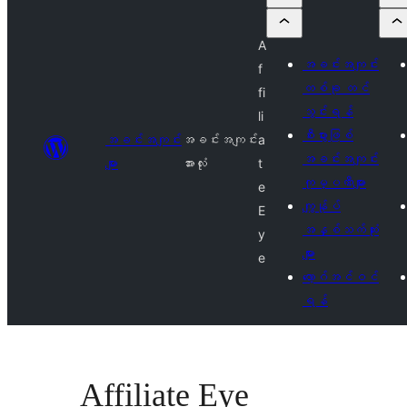
A
အခင်းအကျင်း
f
တစ်ခု တင်
fi
သွင်းရန်
li
စီးပွားဖြစ်
အခင်းအကျင်း
အခင်းအကျင်း
a
အခင်းအကျင်း
များ
အားလုံး
t
ကုမ္ပဏီများ
e
ကျွန်ုပ်
E
အနှစ်သက်ဆုံး
y
များ
e
လော့ဂ်အင်ဝင်
ရန်
Affiliate Eye