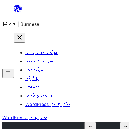
အကြောင်းအရာ
သို့
မြန်မာ | Burmese
ကျော်သွား
ရန်
အပြင်အဆင်များ
ပလပ်အင်များ
သတင်းများ
ပံ့ပိုးမှု
အကြောင်း
ဆက်သွယ်ရန်
WordPress ကို ရယူပါ
WordPress ကို ရယူပါ