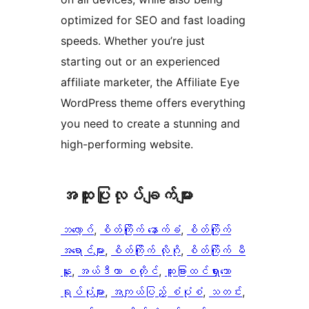
optimized for SEO and fast loading
speeds. Whether you’re just
starting out or an experienced
affiliate marketer, the Affiliate Eye
WordPress theme offers everything
you need to create a stunning and
high-performing website.
အ​ထူး​ပြု​လုပ်​ချက်​များ
ဘလော့ဂ်
, 
စိတ်ကြိုက် နောက်ခံ
, 
စိတ်ကြိုက်
အရောင်များ
, 
စိတ်ကြိုက် လိုဂို
, 
စိတ်ကြိုက် မီ
နူး
, 
အယ်ဒီတာ စတိုင်
, 
ထူးခြားထင်ရှားသော
ရုပ်ပုံများ
, 
အကျယ်ပြည့် စံပုံစံ
, 
သတင်း
, 