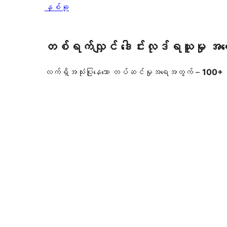
နှစ်ခု
တစ်ရက်လျှင် ဒေါင်းလုဒ်ရယူမှု အ
လက်ရှိအသုံးပြုနေသော တပ်ဆင်မှုအရေအတွက် –
100+