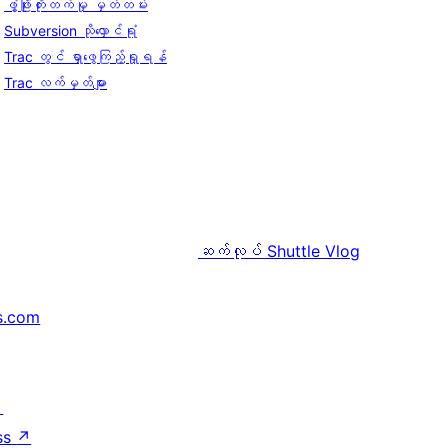
ဖွံ့ဖြိုးတိုးတက်မှု မှတ်တမ်း
Subversion သိုလှောင်ရုံ
Trac တွင် ရှာဖွေကြည့်ရှုရန်
Trac လက်မှတ်များ
ဆက်လုပ်
Shuttle Vlog
s.com
↗
ss
↗