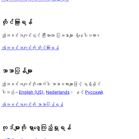
တိုင်ကြားရန်
ဤအခင်းအကျင်းတွင် ကြီးမားသော ပြဿနာများ ရှိနေပါသလား။
ဤအခင်းအကျင်းကို တိုင်ကြားရန်
ဘာသာပြန်များ
ဤအခင်းအကျင်းကို အောက်ပါ ဘာသာစကားများဖြင့် ရရှိနိုင်
ပါသည် –
English (US)
,
Nederlands
၊ နှင့်
Русский
.
ဤအခင်းအကျင်းကို ဘာသာပြန်ရန်
ကုဒ်များကို ရှာဖွေကြည့်ရှုရန်