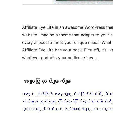
Affiliate Eye Lite is an awesome WordPress them
website. Imagine a theme that adapts to your ev
every aspect to meet your unique needs. Whether
Affiliate Eye Lite has your back. First off, it’s
whatever gadgets your audience loves.
အ​ထူး​ပြု​လုပ်​ချက်​များ
ဘလော့ဂ်
, 
စိတ်ကြိုက် အရောင်များ
, 
စိတ်ကြိုက် ခေါင်းစီး
, 
စိတ်က
ထင်ရှားသော ရုပ်ပုံများ
, 
ပြောင်းလွယ်ပြင်လွယ်ရှိသော ခေါင်းစီး
,
မှတ်တမ်း)
, 
ထိပ်ဆုံးတွင် ကပ်ထားသော စာမူ
, 
ထပ်ဆင့်ဆက်န