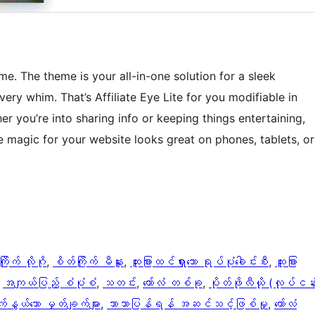
e. The theme is your all-in-one solution for a sleek
ery whim. That’s Affiliate Eye Lite for you modifiable in
 you’re into sharing info or keeping things entertaining,
 like magic for your website looks great on phones, tablets, or
ြိုက် လိုဂို
, 
စိတ်ကြိုက် မီနူး
, 
ထူးခြားထင်ရှားသော ရုပ်ပုံခေါင်းစီး
, 
ထူးခြား
 
အကျယ်ပြည့် စံပုံစံ
, 
သတင်း
, 
ကော်လံ တစ်ခု
, 
ပိုတ်ဖိုလီယို (လုပ်ငန်
ွယ်သော မှတ်ချက်များ
, 
ဘာသာပြန်ရန် အဆင်သင့်ဖြစ်မှု
, 
ကော်လံ