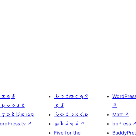
ေ့လာရန်
ပါဝင်ဆောင်ရွက်
WordPres
့ပိုးမှုစနစ်
ရန်
↗
္ဍာရီပြုစုသူများ
ပွဲလမ်းသဘင်များ
Matt
↗
ordPress.tv
↗
လှူဒါန်းရန်
↗
bbPress
Five for the
BuddyPre