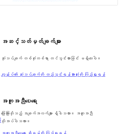
အဆင့်သတ်မှတ်ချက်များ
သုံးသပ်ချက် တစ်စုံတစ်ရာ တင်သွင်းထားခြင်း မရှိသေးပါ။
သုံးသပ်
ကျွန်ုပ်၏ သုံးသပ်ချက်ကို ထည့်သွင်းရန်
အားလုံးကို ကြည့်ရှုရန်
ချက်
အကူအညီပေးရေး
ပြောကြားလိုသည့် အချက်အလက်များ ရှိပါသလား။ အကူအညီ
း
လိုအပ်ပါသလား။
အကူအညီပေးရေး ဖိုရမ်ကို ကြည့်ရှုရန်