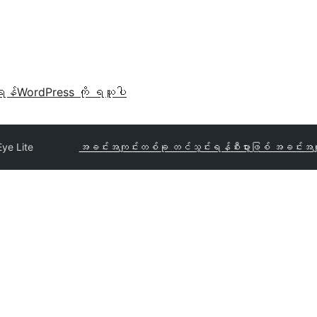
ရန်
WordPress ကို ရယူပါ
 Eye Lite
အခင်းအကျင်းတစ်ခု တင်သွင်းရန်
စီးပွားဖြစ် အခင်းအက