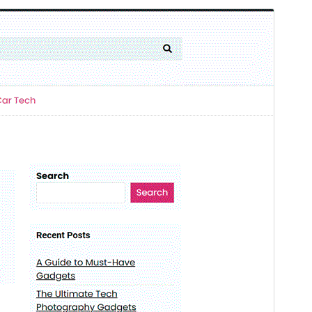
အစမ်းကြည့်ရှုရန်
ရယူရန်
ဤအရာသည်
Affiliate Eye
၏ အခင်းအကျင်းခွဲ
(Child Theme) ဖြစ်ပါသည်။
ဗားရှင်း
1.1.0
နောက်ဆုံး မွမ်းမံခဲ့သည့် အချိန်
မတ် 8, 2026
လက်ရှိအသုံးပြုနေသော တပ်ဆင်မှုများ
100+
PHP ဗားရှင်း
5.6
အခင်းအကျင်း၏ ပင်မစာမျက်နှာ