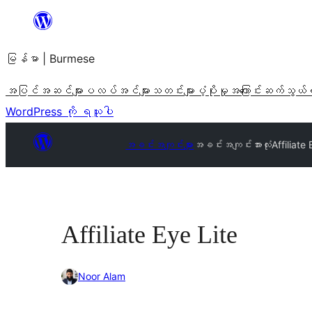
အကြောင်းအရာ
သို့
မြန်မာ | Burmese
ကျော်သွား
ရန်
အပြင်အဆင်များ
ပလပ်အင်များ
သတင်းများ
ပံ့ပိုးမှု
အကြောင်း
ဆက်သွယ်
WordPress ကို ရယူပါ
အခင်းအကျင်းများ
အခင်းအကျင်းအားလုံး
Affiliate
Affiliate Eye Lite
Noor Alam