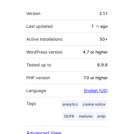
Meta
Version
2.1.1
Last updated
7 လ
ago
Active installations
50+
WordPress version
4.7 or higher
Tested up to
6.9.6
PHP version
7.0 or higher
Language
English (US)
Tags
analytics
cookie notice
GDPR
matomo
smtp
Advanced View