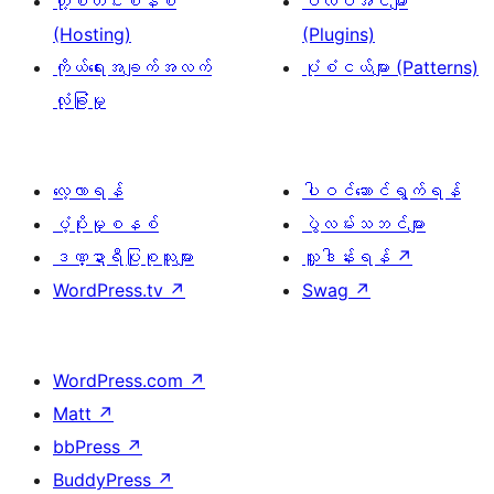
ဟို့စတင်းစနစ်
ပလပ်အင်များ
(Hosting)
(Plugins)
ကိုယ်ရေးအချက်အလက်
ပုံစံငယ်များ (Patterns)
လုံခြုံမှု
လေ့လာရန်
ပါဝင်ဆောင်ရွက်ရန်
ပံ့ပိုးမှုစနစ်
ပွဲလမ်းသဘင်များ
ဒဏ္ဍာရီပြုစုသူများ
လှူဒါန်းရန်
↗
WordPress.tv
↗
Swag
↗
WordPress.com
↗
Matt
↗
bbPress
↗
BuddyPress
↗