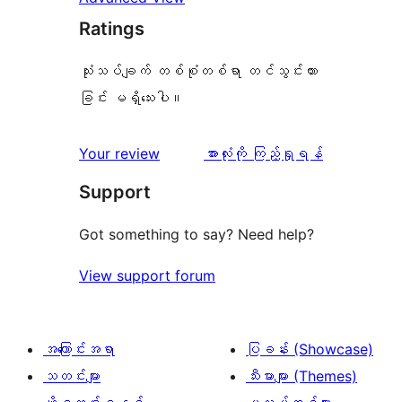
Ratings
သုံးသပ်ချက် တစ်စုံတစ်ရာ တင်သွင်းထား
ခြင်း မရှိသေးပါ။
သုံးသပ်
Your review
အားလုံးကို ကြည့်ရှုရန်
ချက်
Support
Got something to say? Need help?
View support forum
အကြောင်းအရာ
ပြခန်း (Showcase)
သတင်းများ
သီးမားများ (Themes)