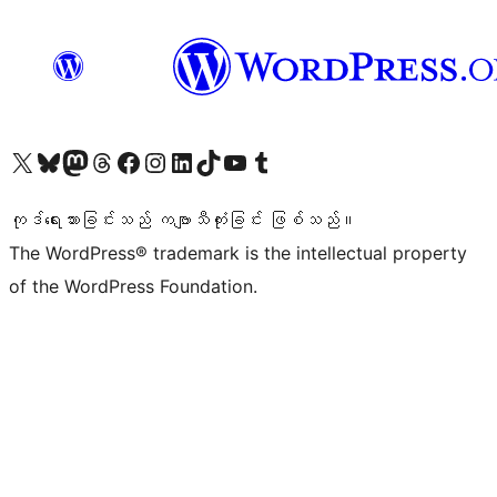
ကျွန်ုပ်တို့၏ X (ယခင် Twitter) အကောင့်သို့ သွားရောက်ကြည့်ရှုပါ
ကျွန်ုပ်တို့၏ Bluesky အကောင့်သို့ ဝင်ရောက်ကြည့်ရှုရန်
ကျွန်ုပ်တို့၏ Mastodon အကောင့်သို့ သွားရောက်ကြည့်ရှုပါ
ကျွန်ုပ်တို့၏ Threads အကောင့်သို့ ဝင်ရောက်ကြည့်ရှုရန်
ကျွန်ုပ်တို့၏ Facebook စာမျက်နှာသို့ သွားရောက်ကြည့်ရှုပါ
ကျွန်ုပ်တို့၏ Instagram အကောင့်သို့ သွားရောက်ကြည့်ရှုပါ
ကျွန်ုပ်တို့၏ LinkedIn အကောင့်သို့ သွားရောက်ကြည့်ရှုပါ
ကျွန်ုပ်တို့၏ TikTok အကောင့်သို့ ဝင်ရောက်ကြည့်ရှုရန်
ကျွန်ုပ်တို့၏ YouTube ချန်နယ်သို့ သွားရောက်ကြည့်ရှုပါ
ကျွန်ုပ်တို့၏ Tumblr အကောင့်သို့ ဝင်ရောက်ကြည့်ရှုရန်
ကုဒ်ရေးသားခြင်းသည် ကဗျာသီကုံးခြင်း ဖြစ်သည်။
The WordPress® trademark is the intellectual property
of the WordPress Foundation.