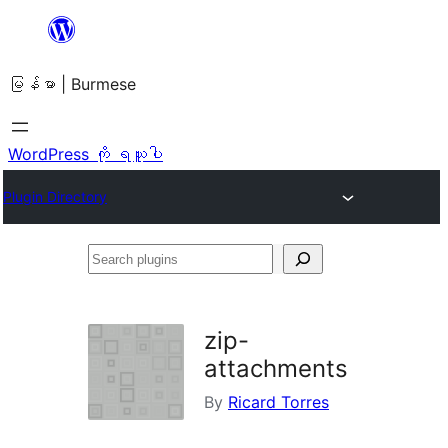
အကြောင်းအရာ
သို့
မြန်မာ | Burmese
ကျော်သွား
ရန်
WordPress ကို ရယူပါ
Plugin Directory
Search
plugins
zip-
attachments
By
Ricard Torres