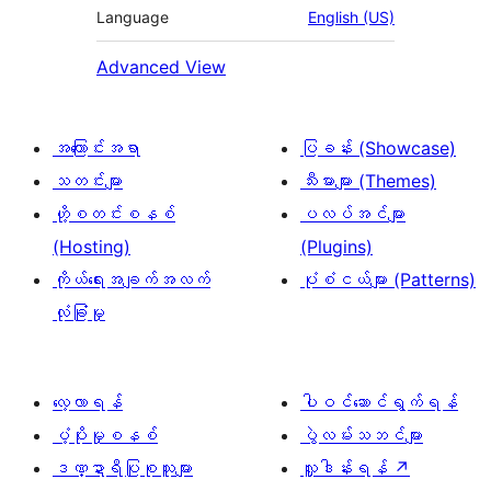
Language
English (US)
Advanced View
အကြောင်းအရာ
ပြခန်း (Showcase)
သတင်းများ
သီးမားများ (Themes)
ဟို့စတင်းစနစ်
ပလပ်အင်များ
(Hosting)
(Plugins)
ကိုယ်ရေးအချက်အလက်
ပုံစံငယ်များ (Patterns)
လုံခြုံမှု
လေ့လာရန်
ပါဝင်ဆောင်ရွက်ရန်
ပံ့ပိုးမှုစနစ်
ပွဲလမ်းသဘင်များ
ဒဏ္ဍာရီပြုစုသူများ
လှူဒါန်းရန်
↗