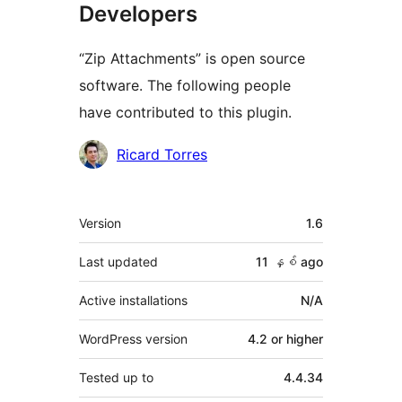
Developers
“Zip Attachments” is open source
software. The following people
have contributed to this plugin.
Contributors
Ricard Torres
Meta
Version
1.6
Last updated
11 နှစ်
ago
Active installations
N/A
WordPress version
4.2 or higher
Tested up to
4.4.34