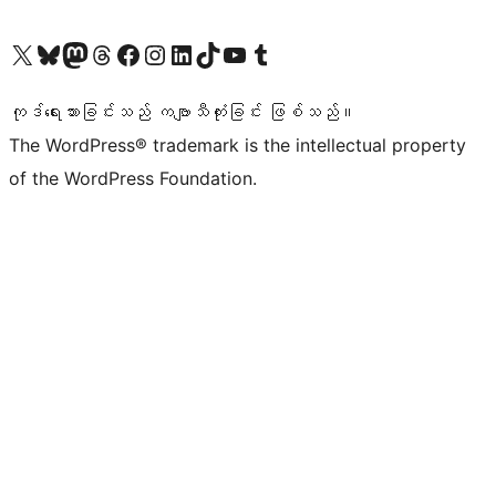
ကျွန်ုပ်တို့၏ X (ယခင် Twitter) အကောင့်သို့ သွားရောက်ကြည့်ရှုပါ
ကျွန်ုပ်တို့၏ Bluesky အကောင့်သို့ ဝင်ရောက်ကြည့်ရှုရန်
ကျွန်ုပ်တို့၏ Mastodon အကောင့်သို့ သွားရောက်ကြည့်ရှုပါ
ကျွန်ုပ်တို့၏ Threads အကောင့်သို့ ဝင်ရောက်ကြည့်ရှုရန်
ကျွန်ုပ်တို့၏ Facebook စာမျက်နှာသို့ သွားရောက်ကြည့်ရှုပါ
ကျွန်ုပ်တို့၏ Instagram အကောင့်သို့ သွားရောက်ကြည့်ရှုပါ
ကျွန်ုပ်တို့၏ LinkedIn အကောင့်သို့ သွားရောက်ကြည့်ရှုပါ
ကျွန်ုပ်တို့၏ TikTok အကောင့်သို့ ဝင်ရောက်ကြည့်ရှုရန်
ကျွန်ုပ်တို့၏ YouTube ချန်နယ်သို့ သွားရောက်ကြည့်ရှုပါ
ကျွန်ုပ်တို့၏ Tumblr အကောင့်သို့ ဝင်ရောက်ကြည့်ရှုရန်
ကုဒ်ရေးသားခြင်းသည် ကဗျာသီကုံးခြင်း ဖြစ်သည်။
The WordPress® trademark is the intellectual property
of the WordPress Foundation.