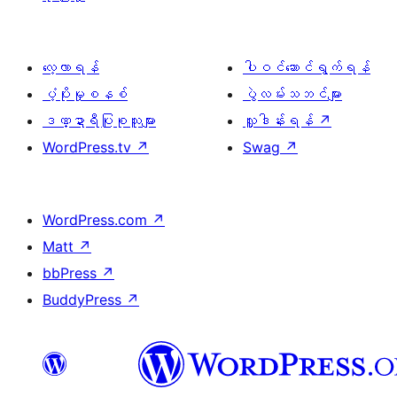
လေ့လာရန်
ပါဝင်ဆောင်ရွက်ရန်
ပံ့ပိုးမှုစနစ်
ပွဲလမ်းသဘင်များ
ဒဏ္ဍာရီပြုစုသူများ
လှူဒါန်းရန်
↗
WordPress.tv
↗
Swag
↗
WordPress.com
↗
Matt
↗
bbPress
↗
BuddyPress
↗