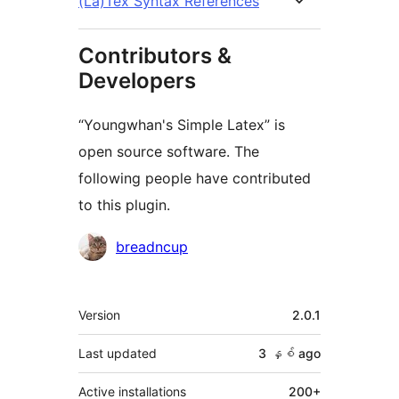
(La)Tex Syntax References
Contributors &
Developers
“Youngwhan's Simple Latex” is
open source software. The
following people have contributed
to this plugin.
Contributors
breadncup
Meta
Version
2.0.1
Last updated
3 နှစ်
ago
Active installations
200+