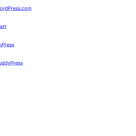
ordPress.com
↗
att
↗
bPress
↗
uddyPress
↗