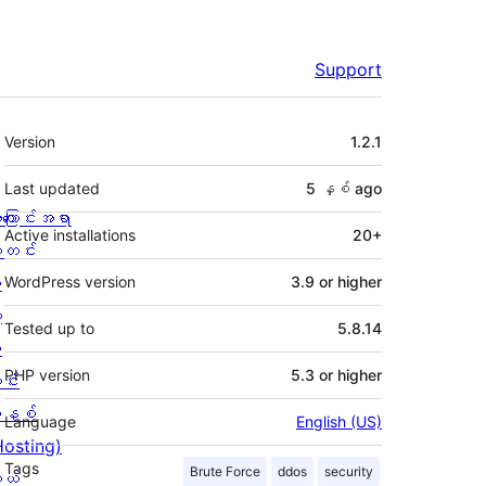
Support
Meta
Version
1.2.1
Last updated
5 နှစ်
ago
ကြောင်းအရာ
Active installations
20+
တင်း
း
WordPress version
3.9 or higher
့
Tested up to
5.8.14
စ
PHP version
5.3 or higher
င်း
နစ်
Language
English (US)
Hosting)
Tags
Brute Force
ddos
security
ုယ်