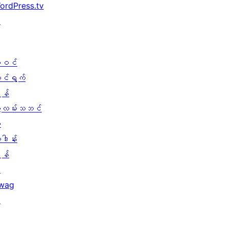
ordPress.tv
↗
ါဝင်
ောင်ရွက်
န်
ွဲလမ်းသဘင်
း
ူဒါန်း
န်
↗
wag
↗