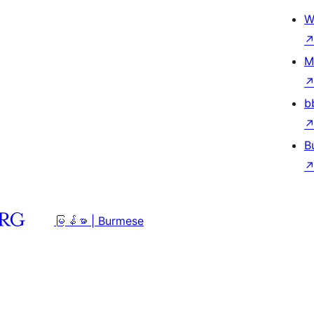
W
M
b
B
မြန်မာ | Burmese