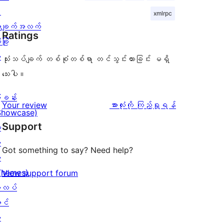
း
xmlrpc
ချက်အလက်
Ratings
ခြုံ
ု
သုံးသပ်ချက် တစ်စုံတစ်ရာ တင်သွင်းထားခြင်း မရှိ
သေးပါ။
ြခန်း
သုံးသပ်
Your review
အားလုံးကို ကြည့်ရှုရန်
Showcase)
ချက်
Support
း
း
Got something to say? Need help?
း
Themes)
View support forum
လပ်
င်
း