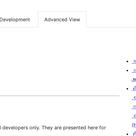
Development
Advanced View
အ
သ
မျာ
ဟို
တ
စ
(
d developers only. They are presented here for
ကိ