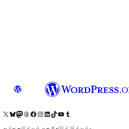
ကျွန်ုပ်တို့၏ X (ယခင် Twitter) အကောင့်သို့ သွားရောက်ကြည့်ရှုပါ
ကျွန်ုပ်တို့၏ Bluesky အကောင့်သို့ ဝင်ရောက်ကြည့်ရှုရန်
ကျွန်ုပ်တို့၏ Mastodon အကောင့်သို့ သွားရောက်ကြည့်ရှုပါ
ကျွန်ုပ်တို့၏ Threads အကောင့်သို့ ဝင်ရောက်ကြည့်ရှုရန်
ကျွန်ုပ်တို့၏ Facebook စာမျက်နှာသို့ သွားရောက်ကြည့်ရှုပါ
ကျွန်ုပ်တို့၏ Instagram အကောင့်သို့ သွားရောက်ကြည့်ရှုပါ
ကျွန်ုပ်တို့၏ LinkedIn အကောင့်သို့ သွားရောက်ကြည့်ရှုပါ
ကျွန်ုပ်တို့၏ TikTok အကောင့်သို့ ဝင်ရောက်ကြည့်ရှုရန်
ကျွန်ုပ်တို့၏ YouTube ချန်နယ်သို့ သွားရောက်ကြည့်ရှုပါ
ကျွန်ုပ်တို့၏ Tumblr အကောင့်သို့ ဝင်ရောက်ကြည့်ရှုရန်