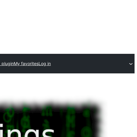
 plugin
My favorites
Log in