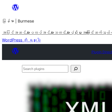
အကြောင်းအရာ
သို့
မြန်မာ | Burmese
ကျော်သွား
ရန်
အပြင်အဆင်များ
ပလပ်အင်များ
သတင်းများ
ပံ့ပိုးမှု
အကြောင်း
ဆက်သွယ်
WordPress ကို ရယူပါ
Plugin Direc
Search
plugins