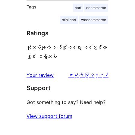
Tags
cart
ecommerce
mini cart
woocommerce
Ratings
သုံးသပ်ချက် တစ်စုံတစ်ရာ တင်သွင်းထား
ခြင်း မရှိသေးပါ။
သုံးသပ်
Your review
အားလုံးကို ကြည့်ရှုရန်
ချက်
Support
Got something to say? Need help?
View support forum