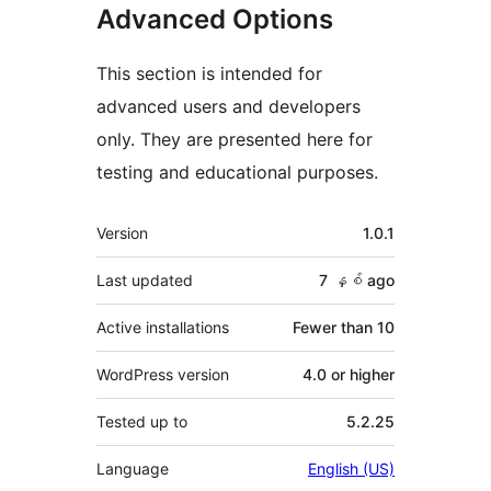
Advanced Options
This section is intended for
advanced users and developers
only. They are presented here for
testing and educational purposes.
Meta
Version
1.0.1
Last updated
7 နှစ်
ago
Active installations
Fewer than 10
WordPress version
4.0 or higher
Tested up to
5.2.25
Language
English (US)