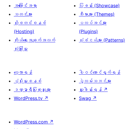
အကြောင်းအရာ
ပြခန်း (Showcase)
သတင်းများ
သီးမားများ (Themes)
ဟို့စတင်းစနစ်
ပလပ်အင်များ
(Hosting)
(Plugins)
ကိုယ်ရေးအချက်အလက်
ပုံစံငယ်များ (Patterns)
လုံခြုံမှု
လေ့လာရန်
ပါဝင်ဆောင်ရွက်ရန်
ပံ့ပိုးမှုစနစ်
ပွဲလမ်းသဘင်များ
ဒဏ္ဍာရီပြုစုသူများ
လှူဒါန်းရန်
↗
WordPress.tv
↗
Swag
↗
WordPress.com
↗