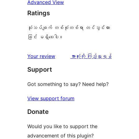
Advanced View
Ratings
သုံးသပ်ချက် တစ်စုံတစ်ရာ တင်သွင်းထား
ခြင်း မရှိသေးပါ။
သုံးသပ်
Your review
အားလုံးကို ကြည့်ရှုရန်
ချက်
Support
Got something to say? Need help?
View support forum
Donate
Would you like to support the
advancement of this plugin?