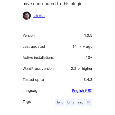
have contributed to this plugin.
Contributors
vtroia
Meta
Version
1.0.5
Last updated
14 နှစ်
ago
Active installations
10+
WordPress version
2.2 or higher
Tested up to
3.4.2
Language
English (US)
Tags
font
fonts
seo
ttf