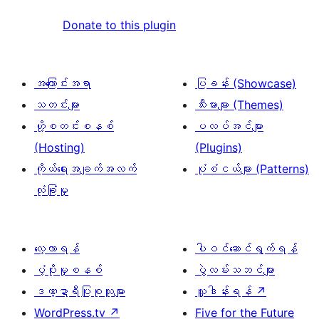
Donate to this plugin
အကြောင်းအရာ
ပြခန်း (Showcase)
သတင်းများ
သီးမားများ (Themes)
ဟို့စတင်းစနစ်
ပလပ်အင်များ
(Hosting)
(Plugins)
ကိုယ်ရေးအချက်အလက်
ပုံစံငယ်များ (Patterns)
လုံခြုံမှု
လေ့လာရန်
ပါဝင်ဆောင်ရွက်ရန်
ပံ့ပိုးမှုစနစ်
ပွဲလမ်းသဘင်များ
ဒဏ္ဍာရီပြုစုသူများ
လှူဒါန်းရန်
↗
WordPress.tv
↗
Five for the Future