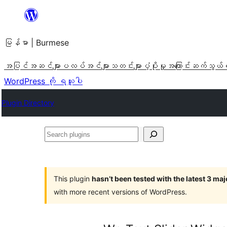
အကြောင်းအရာ
သို့
မြန်မာ | Burmese
ကျော်သွား
ရန်
အပြင်အဆင်များ
ပလပ်အင်များ
သတင်းများ
ပံ့ပိုးမှု
အကြောင်း
ဆက်သွယ်
WordPress ကို ရယူပါ
Plugin Directory
Search
plugins
This plugin
hasn’t been tested with the latest 3 ma
with more recent versions of WordPress.