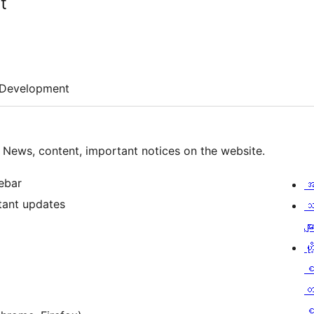
t
Development
News, content, important notices on the website.
ebar
အ
tant updates
သ
မျာ
ဟို
တ
စ