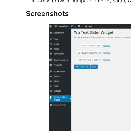
Cross browser compatible (IE9+, Safari, C
Screenshots