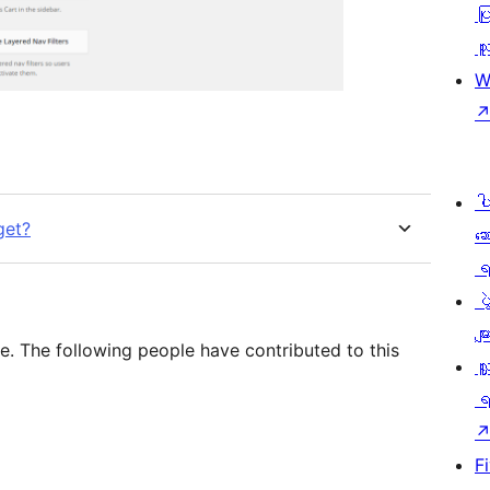
ပြ
သူ
W
ပ
get?
ဆ
ရ
ပ
မျာ
e. The following people have contributed to this
လှ
ရ
F