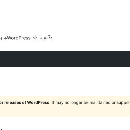
ရန်
WordPress ကို ရယူပါ
jor releases of WordPress
. It may no longer be maintained or supp