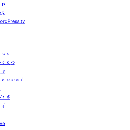
ုစု
များ
ordPress.tv
↗
ါဝင်
ောင်ရွက်
န်
ွဲလမ်းသဘင်
း
ူဒါန်း
န်
↗
ive