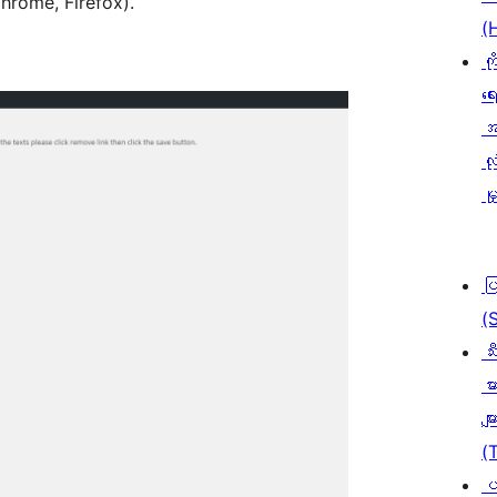
hrome, Firefox).
(
ကိ
ရေ
အ
လုံ
မှ
ပ
(
သီ
မာ
မျာ
(
ပ