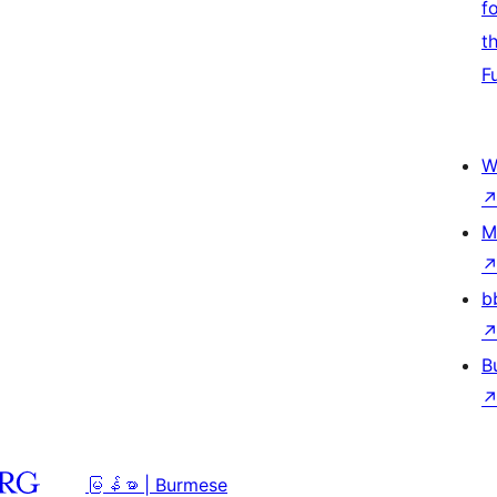
f
t
F
W
M
b
B
မြန်မာ | Burmese