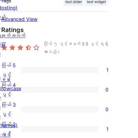
Tags
text slider
text widget
Hosting)
ုယ်
Advanced View
း
Ratings
ချက်အလက်
ကြယ် ၅ ပွင့်အနက်
3.5
ပွင့် ရရှိ
ခြုံ
ထားသည်။
ု
ကြယ် 5
1
ကြယ်
ပွင့်
ြခန်း
5
ကြယ် 4
Showcase)
0
ပွင့်
ကြယ်
ပွင့်
း
အဆင့်
4
ကြယ် 3
း
0
သုံးသပ်
ပွင့်
ကြယ်
ပွင့်
း
ချက်
အဆင့်
3
ကြယ် 2
Themes)
1
1
သုံးသပ်
ပွင့်
ကြယ်
ပွင့်
လပ်