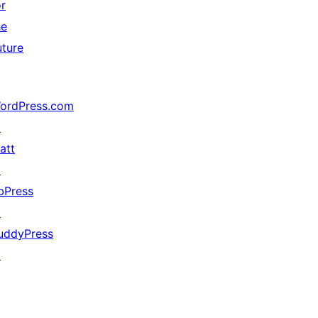
or
he
uture
ordPress.com
↗
att
↗
bPress
↗
uddyPress
↗