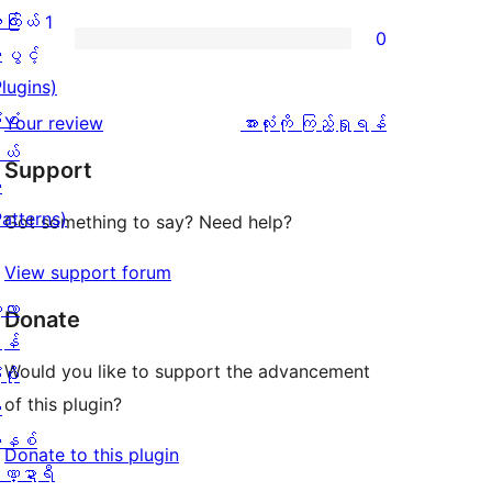
စောင်
ချက်
အဆင့်
2
င်
ကြယ် 1
0
0
သုံးသပ်
ပွင့်
ကြယ်
း
ပွင့်
စောင်
ချက်
အဆင့်
1
Plugins)
0
သုံးသပ်
ပွင့်
ံစံ
သုံးသပ်
Your review
အားလုံးကို ကြည့်ရှုရန်
စောင်
ချက်
အဆင့်
ယ်
ချက်
Support
1
သုံးသပ်
း
စောင်
ချက်
Patterns)
Got something to say? Need help?
0
View support forum
စောင်
့လာ
Donate
န်
Would you like to support the advancement
ပိုး
of this plugin?
ု
နစ်
Donate to this plugin
ဏ္ဍာရီ