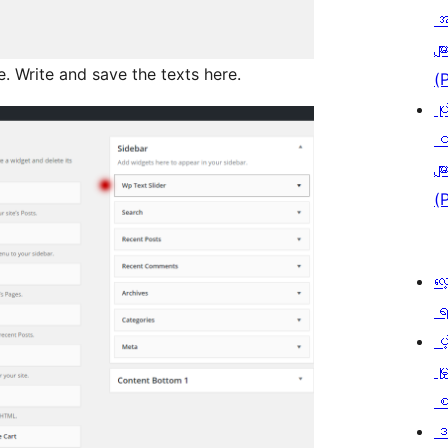
အ
မျာ
 Write and save the texts here.
(
ပု
င
မျာ
(
လေ
ရ
ပံ့
မှ
စ
ဒ