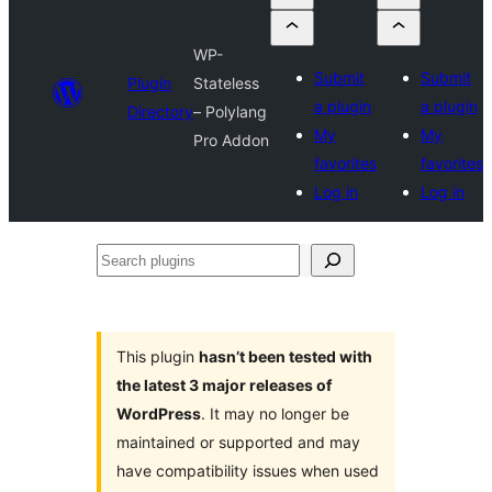
WP-
Submit
Submit
Plugin
Stateless
a plugin
a plugin
Directory
– Polylang
My
My
Pro Addon
favorites
favorites
Log in
Log in
Search
plugins
This plugin
hasn’t been tested with
the latest 3 major releases of
WordPress
. It may no longer be
maintained or supported and may
have compatibility issues when used