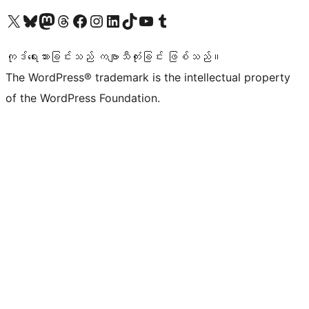
ကျွန်ုပ်တို့၏ X (ယခင် Twitter) အကောင့်သို့ သွားရောက်ကြည့်ရှုပါ
ကျွန်ုပ်တို့၏ Bluesky အကောင့်သို့ ဝင်ရောက်ကြည့်ရှုရန်
ကျွန်ုပ်တို့၏ Mastodon အကောင့်သို့ သွားရောက်ကြည့်ရှုပါ
ကျွန်ုပ်တို့၏ Threads အကောင့်သို့ ဝင်ရောက်ကြည့်ရှုရန်
ကျွန်ုပ်တို့၏ Facebook စာမျက်နှာသို့ သွားရောက်ကြည့်ရှုပါ
ကျွန်ုပ်တို့၏ Instagram အကောင့်သို့ သွားရောက်ကြည့်ရှုပါ
ကျွန်ုပ်တို့၏ LinkedIn အကောင့်သို့ သွားရောက်ကြည့်ရှုပါ
ကျွန်ုပ်တို့၏ TikTok အကောင့်သို့ ဝင်ရောက်ကြည့်ရှုရန်
ကျွန်ုပ်တို့၏ YouTube ချန်နယ်သို့ သွားရောက်ကြည့်ရှုပါ
ကျွန်ုပ်တို့၏ Tumblr အကောင့်သို့ ဝင်ရောက်ကြည့်ရှုရန်
ကုဒ်ရေးသားခြင်းသည် ကဗျာသီကုံးခြင်း ဖြစ်သည်။
The WordPress® trademark is the intellectual property
of the WordPress Foundation.