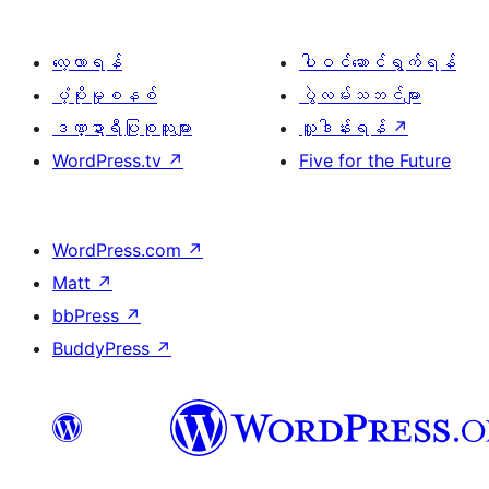
လေ့လာရန်
ပါဝင်ဆောင်ရွက်ရန်
ပံ့ပိုးမှုစနစ်
ပွဲလမ်းသဘင်များ
ဒဏ္ဍာရီပြုစုသူများ
လှူဒါန်းရန်
↗
WordPress.tv
↗
Five for the Future
WordPress.com
↗
Matt
↗
bbPress
↗
BuddyPress
↗