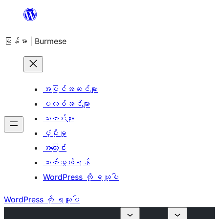
အကြောင်းအရာ
သို့
မြန်မာ | Burmese
ကျော်သွား
ရန်
အပြင်အဆင်များ
ပလပ်အင်များ
သတင်းများ
ပံ့ပိုးမှု
အကြောင်း
ဆက်သွယ်ရန်
WordPress ကို ရယူပါ
WordPress ကို ရယူပါ