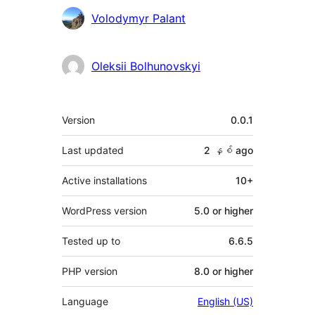
Volodymyr Palant
Oleksii Bolhunovskyi
Meta
Version
0.0.1
Last updated
2 နှစ်
ago
Active installations
10+
WordPress version
5.0 or higher
Tested up to
6.6.5
PHP version
8.0 or higher
Language
English (US)