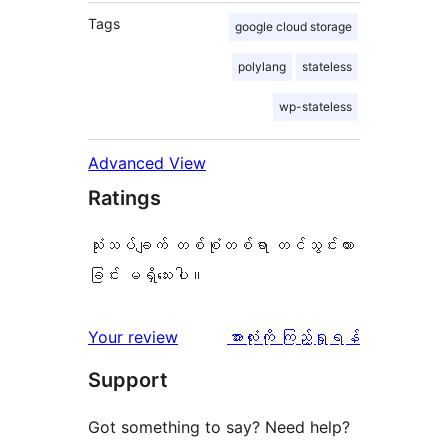
Tags
google cloud storage
polylang
stateless
wp-stateless
Advanced View
Ratings
သုံးသပ်ချက် တစ်စုံတစ်ရာ တင်သွင်းထား
ခြင်း မရှိသေးပါ။
သုံးသပ်
Your review
အားလုံးကို ကြည့်ရှုရန်
ချက်
Support
Got something to say? Need help?