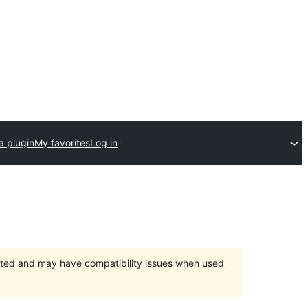
a plugin
My favorites
Log in
orted and may have compatibility issues when used