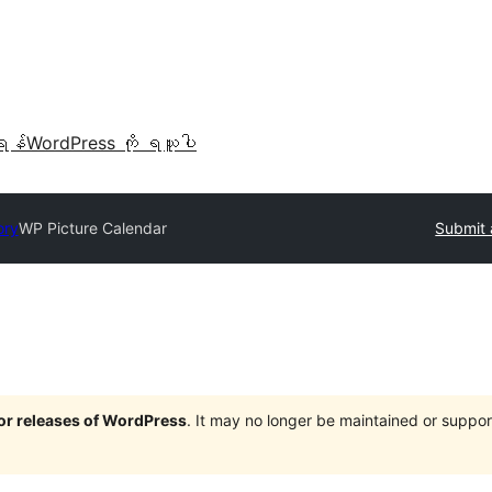
ရန်
WordPress ကို ရယူပါ
ory
WP Picture Calendar
Submit 
jor releases of WordPress
. It may no longer be maintained or supp