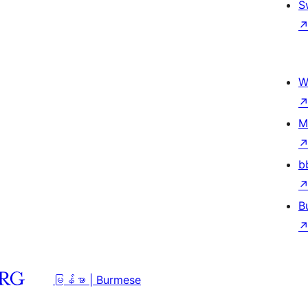
S
W
M
b
B
မြန်မာ | Burmese