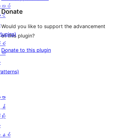
လပ်
Donate
င်
း
Would you like to support the advancement
Plugins)
of this plugin?
ံစံ
Donate to this plugin
ယ်
း
Patterns)
့လာ
န်
ပိုး
ု
နစ်