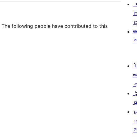
ဒ
ပြ
သူ
 The following people have contributed to this
W
ပ
ဆ
ရ
ပ
မျာ
လှ
ရ