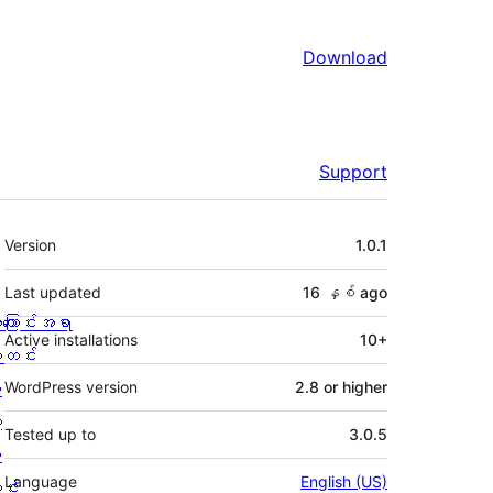
Download
Support
Meta
Version
1.0.1
Last updated
16 နှစ်
ago
ကြောင်းအရာ
Active installations
10+
တင်း
း
WordPress version
2.8 or higher
့
Tested up to
3.0.5
စ
Language
English (US)
င်း