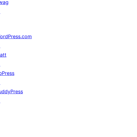
wag
↗
ordPress.com
↗
att
↗
bPress
↗
uddyPress
↗