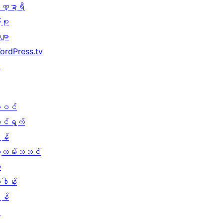
ဏ္ဍာရီ
ုစု
များ
ordPress.tv
↗
ါဝင်
ောင်ရွက်
န်
ွဲလမ်းသဘင်
း
ူဒါန်း
န်
↗