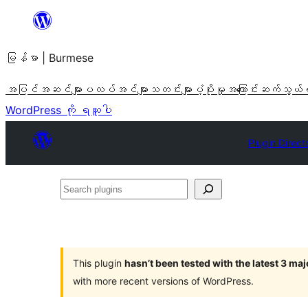
အကြောင်းအရာ
သို့
မြန်မာ | Burmese
ကျော်သွား
ရန်
အပြင်အဆင်များ
ပလပ်အင်များ
သတင်းများ
ပံ့ပိုးမှု
အကြောင်း
ဆက်သွယ်
WordPress ကို ရယူပါ
Plugin Direct
Search
plugins
This plugin
hasn’t been tested with the latest 3 ma
with more recent versions of WordPress.