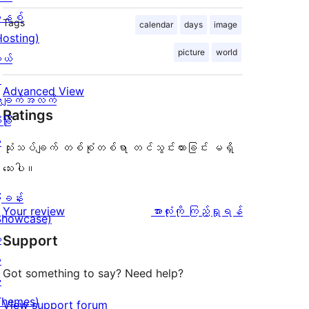
နစ်
Tags
calendar
days
image
Hosting)
picture
world
ုယ်
း
Advanced View
ချက်အလက်
Ratings
ခြုံ
ု
သုံးသပ်ချက် တစ်စုံတစ်ရာ တင်သွင်းထားခြင်း မရှိ
သေးပါ။
ြခန်း
သုံးသပ်
Your review
အားလုံးကို ကြည့်ရှုရန်
Showcase)
ချက်
း
Support
း
Got something to say? Need help?
း
Themes)
View support forum