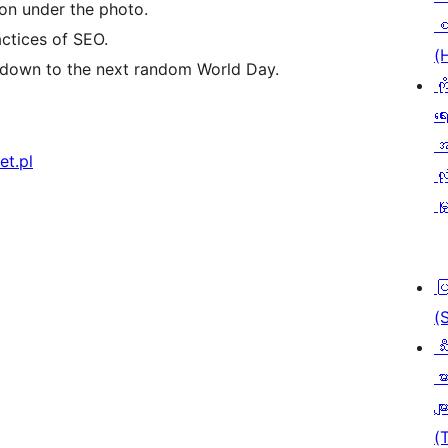
ion under the photo.
စ
actices of SEO.
(
tdown to the next random World Day.
ကိ
ရေ
အ
et.pl
လုံ
မှ
ပ
(
သီ
မာ
မျာ
(