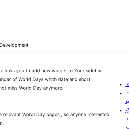
Development
 allows you to add new widget to Your sidebar.
endar of World Days whith date and short
အ
l not miss World Day anymore.
သ
မျာ
ဟို
he relevant Wordl Day pages , so anyone interested
n.
တ