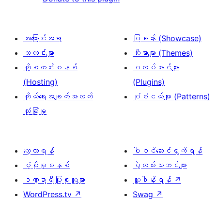
အကြောင်းအရာ
ပြခန်း (Showcase)
သတင်းများ
သီးမားများ (Themes)
ဟို့စတင်းစနစ်
ပလပ်အင်များ
(Hosting)
(Plugins)
ကိုယ်ရေးအချက်အလက်
ပုံစံငယ်များ (Patterns)
လုံခြုံမှု
လေ့လာရန်
ပါဝင်ဆောင်ရွက်ရန်
ပံ့ပိုးမှုစနစ်
ပွဲလမ်းသဘင်များ
ဒဏ္ဍာရီပြုစုသူများ
လှူဒါန်းရန်
↗
WordPress.tv
↗
Swag
↗