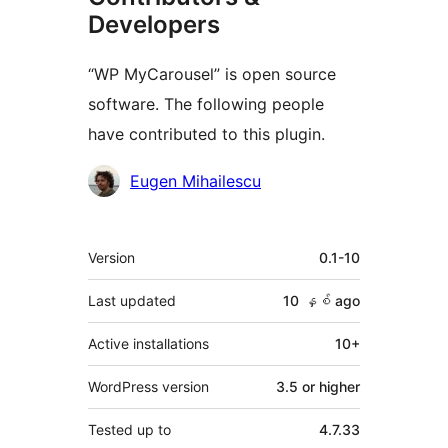
Developers
“WP MyCarousel” is open source
software. The following people
have contributed to this plugin.
Contributors
Eugen Mihailescu
Meta
Version
0.1-10
Last updated
10 နှစ်
ago
Active installations
10+
WordPress version
3.5 or higher
Tested up to
4.7.33