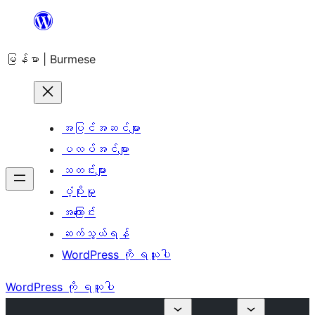
အကြောင်းအရာ
သို့
မြန်မာ | Burmese
ကျော်သွား
ရန်
အပြင်အဆင်များ
ပလပ်အင်များ
သတင်းများ
ပံ့ပိုးမှု
အကြောင်း
ဆက်သွယ်ရန်
WordPress ကို ရယူပါ
WordPress ကို ရယူပါ