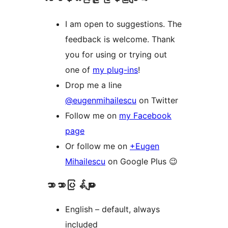
I am open to suggestions. The
feedback is welcome. Thank
you for using or trying out
one of
my plug-ins
!
Drop me a line
@eugenmihailescu
on Twitter
Follow me on
my Facebook
page
Or follow me on
+Eugen
Mihailescu
on Google Plus 😉
ဘာသာပြန်များ
English – default, always
included