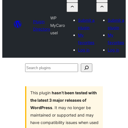
WP
Submit a
Submit a
Plugin
MyCaro
plugin
plugin
Directory
usel
My
My
favorites
favorites
Log in
Log in
Search
plugins
This plugin
hasn’t been tested with
the latest 3 major releases of
WordPress
. It may no longer be
maintained or supported and may
have compatibility issues when used