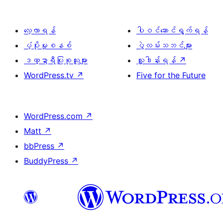
လေ့လာရန်
ပါဝင်ဆောင်ရွက်ရန်
ပံ့ပိုးမှုစနစ်
ပွဲလမ်းသဘင်များ
ဒဏ္ဍာရီပြုစုသူများ
လှူဒါန်းရန်
↗
WordPress.tv
↗
Five for the Future
WordPress.com
↗
Matt
↗
bbPress
↗
BuddyPress
↗