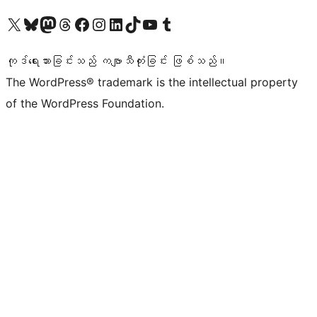
ကျွန်ုပ်တို့၏ X (ယခင် Twitter) အကောင့်သို့ သွားရောက်ကြည့်ရှုပါ
ကျွန်ုပ်တို့၏ Bluesky အကောင့်သို့ ဝင်ရောက်ကြည့်ရှုရန်
ကျွန်ုပ်တို့၏ Mastodon အကောင့်သို့ သွားရောက်ကြည့်ရှုပါ
ကျွန်ုပ်တို့၏ Threads အကောင့်သို့ ဝင်ရောက်ကြည့်ရှုရန်
ကျွန်ုပ်တို့၏ Facebook စာမျက်နှာသို့ သွားရောက်ကြည့်ရှုပါ
ကျွန်ုပ်တို့၏ Instagram အကောင့်သို့ သွားရောက်ကြည့်ရှုပါ
ကျွန်ုပ်တို့၏ LinkedIn အကောင့်သို့ သွားရောက်ကြည့်ရှုပါ
ကျွန်ုပ်တို့၏ TikTok အကောင့်သို့ ဝင်ရောက်ကြည့်ရှုရန်
ကျွန်ုပ်တို့၏ YouTube ချန်နယ်သို့ သွားရောက်ကြည့်ရှုပါ
ကျွန်ုပ်တို့၏ Tumblr အကောင့်သို့ ဝင်ရောက်ကြည့်ရှုရန်
ကုဒ်ရေးသားခြင်းသည် ကဗျာသီကုံးခြင်း ဖြစ်သည်။
The WordPress® trademark is the intellectual property
of the WordPress Foundation.