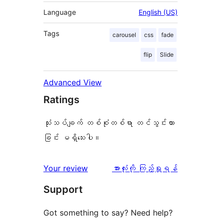
Language
English (US)
Tags
carousel
css
fade
flip
Slide
Advanced View
Ratings
သုံးသပ်ချက် တစ်စုံတစ်ရာ တင်သွင်းထား
ခြင်း မရှိသေးပါ။
သုံးသပ်
Your review
အားလုံးကို ကြည့်ရှုရန်
ချက်
Support
Got something to say? Need help?