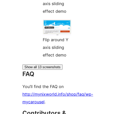
axis sliding
effect demo
Flip around Y
axis sliding
effect demo
Show all 13 screenshots
FAQ
You’ll find the FAQ on
http://mynixworld.info/shop/faq/wp-
mycarousel
.
Contributors &