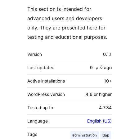
This section is intended for
advanced users and developers
only. They are presented here for
testing and educational purposes.
Meta
Version
0.1.1
Last updated
9 နှစ်
ago
Active installations
10+
WordPress version
4.6 or higher
Tested up to
4.7.34
Language
English (US)
Tags
administration
ldap