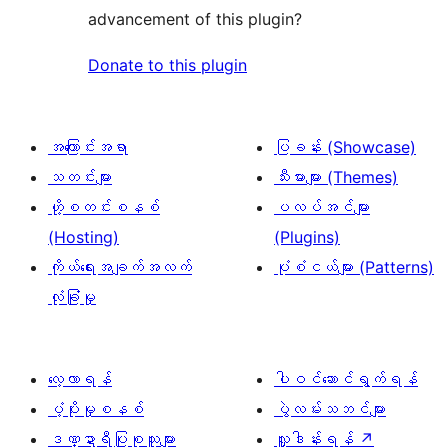
advancement of this plugin?
Donate to this plugin
အကြောင်းအရာ
ပြခန်း (Showcase)
သတင်းများ
သီးမားများ (Themes)
ဟို့စတင်းစနစ်
ပလပ်အင်များ
(Hosting)
(Plugins)
ကိုယ်ရေးအချက်အလက်
ပုံစံငယ်များ (Patterns)
လုံခြုံမှု
လေ့လာရန်
ပါဝင်ဆောင်ရွက်ရန်
ပံ့ပိုးမှုစနစ်
ပွဲလမ်းသဘင်များ
ဒဏ္ဍာရီပြုစုသူများ
လှူဒါန်းရန်
↗