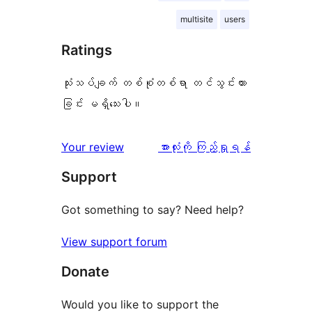
multisite
users
Ratings
သုံးသပ်ချက် တစ်စုံတစ်ရာ တင်သွင်းထား
ခြင်း မရှိသေးပါ။
သုံးသပ်
Your review
အားလုံးကို ကြည့်ရှုရန်
ချက်
Support
Got something to say? Need help?
View support forum
Donate
Would you like to support the