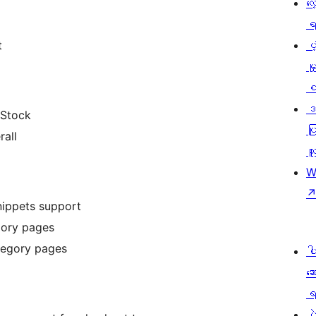
လေ
ရ
ပံ့
t
မှ
စ
ဒ
 Stock
ပြ
all
သူ
W
nippets support
gory pages
tegory pages
ပ
ဆ
ရ
ပ