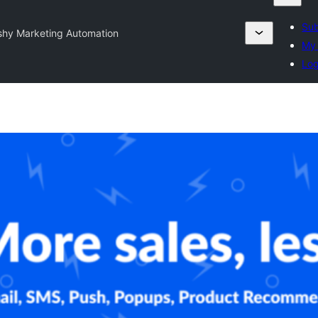
Sub
shy Marketing Automation
My 
Log