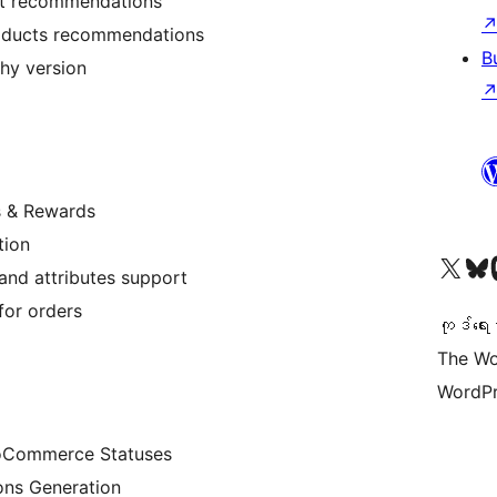
ct recommendations
oducts recommendations
B
shy version
s & Rewards
tion
ကျွန်ုပ်တို့၏ X (ယခင် Twitter) အကောင့်သို့ သွားရောက်ကြည့်ရှုပါ
ကျွန်ုပ်တို့၏ Bluesky အကောင့်သို့ 
ကျွန်ုပ်တို့၏ M
and attributes support
for orders
ကုဒ်ရေး
The Wo
WordPr
oCommerce Statuses
ns Generation