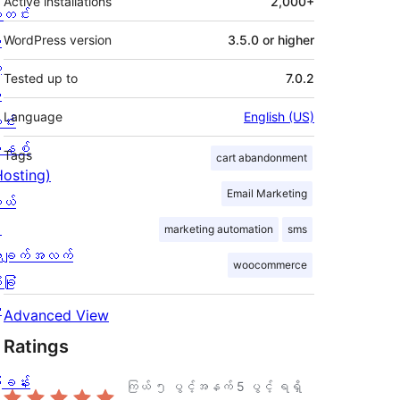
Active installations
2,000+
တင်း
း
WordPress version
3.5.0 or higher
့
Tested up to
7.0.2
စ
Language
English (US)
င်း
နစ်
Tags
cart abandonment
Hosting)
Email Marketing
ုယ်
း
marketing automation
sms
ချက်အလက်
woocommerce
ခြုံ
ု
Advanced View
Ratings
ြခန်း
ကြယ် ၅ ပွင့်အနက်
5
ပွင့် ရရှိ