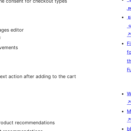
he consent for checkout types
မျာ
လှ
ရ
ges editor
F
F
ovements
f
t
F
ext action after adding to the cart
W
M
product recommendations
b