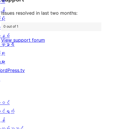
့လာ
0
သုံးသပ်
န်
စောင်
ချက်
Issues resolved in last two months:
ပိုး
0
ု
0 out of 1
စောင်
နစ်
View support forum
ဏ္ဍာရီ
ုစု
များ
ordPress.tv
↗
ါဝင်
ောင်ရွက်
န်
ွဲလမ်းသဘင်