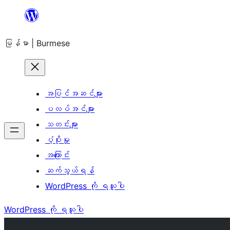
အကြောင်းအရာ
သို့
မြန်မာ | Burmese
ကျော်သွား
ရန်
အပြင်အဆင်များ
ပလပ်အင်များ
သတင်းများ
ပံ့ပိုးမှု
အကြောင်း
ဆက်သွယ်ရန်
WordPress ကို ရယူပါ
WordPress ကို ရယူပါ