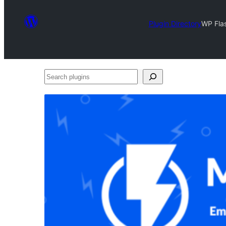
Plugin Directory
WP Fla
Search
plugins