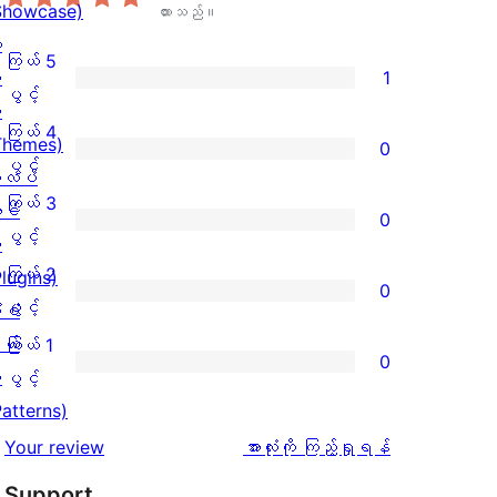
Showcase)
ထားသည်။
း
ကြယ် 5
း
1
ကြယ်
ပွင့်
း
5
ကြယ် 4
Themes)
0
ပွင့်
ကြယ်
ပွင့်
လပ်
အဆင့်
4
ကြယ် 3
င်
0
သုံးသပ်
ပွင့်
ကြယ်
ပွင့်
း
ချက်
အဆင့်
3
ကြယ် 2
Plugins)
0
1
သုံးသပ်
ပွင့်
ကြယ်
ပွင့်
ံစံ
စောင်
ချက်
အဆင့်
2
ယ်
ကြယ် 1
0
0
သုံးသပ်
ပွင့်
ကြယ်
း
ပွင့်
စောင်
ချက်
အဆင့်
1
Patterns)
0
သုံးသပ်
ပွင့်
သုံးသပ်
Your review
အားလုံးကို ကြည့်ရှုရန်
စောင်
ချက်
အဆင့်
ချက်
Support