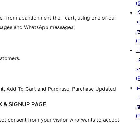
(
သီ
er from abandonment their cart, using one of our
မာ
essages and WhatsApp messages.
မျာ
(
ပ
ustomers.
အ
မျာ
(
ပု
ent, Add To Cart and Purchase, Purchase Updated
င
 & SIGNUP PAGE
မျာ
(
ct consent from your visitor who wants to accept