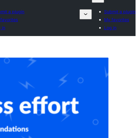
mit a plugin
Submit a plugin
favorites
My favorites
 in
Log in