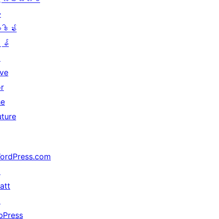
း
ူဒါန်း
န်
↗
ive
or
he
uture
ordPress.com
↗
att
↗
bPress