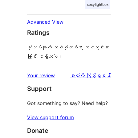
sexylightbox
Advanced View
Ratings
သုံးသပ်ချက် တစ်စုံတစ်ရာ တင်သွင်းထား
ခြင်း မရှိသေးပါ။
သုံးသပ်
Your review
အားလုံးကို ကြည့်ရှုရန်
ချက်
Support
Got something to say? Need help?
View support forum
Donate