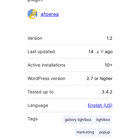
Contributors
afperea
Meta
Version
1.2
Last updated
14 နှစ်
ago
Active installations
10+
WordPress version
2.7 or higher
Tested up to
3.4.2
Language
English (US)
Tags
gallery lightbox
lightbox
marketing
popup