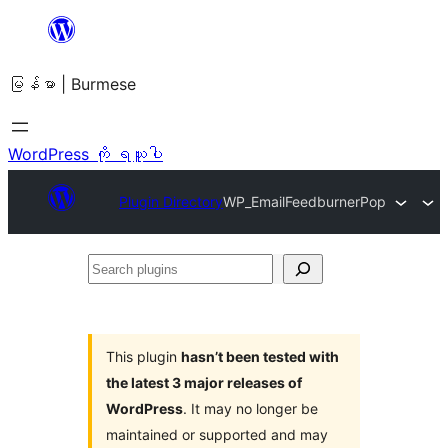
အကြောင်းအရာ
သို့
မြန်မာ | Burmese
ကျော်သွား
ရန်
WordPress ကို ရယူပါ
Plugin Directory
WP_EmailFeedburnerPop
Search
plugins
This plugin
hasn’t been tested with
the latest 3 major releases of
WordPress
. It may no longer be
maintained or supported and may