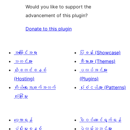
Would you like to support the
advancement of this plugin?
Donate to this plugin
အကြောင်းအရာ
ပြခန်း (Showcase)
သတင်းများ
သီးမားများ (Themes)
ဟို့စတင်းစနစ်
ပလပ်အင်များ
(Hosting)
(Plugins)
ကိုယ်ရေးအချက်အလက်
ပုံစံငယ်များ (Patterns)
လုံခြုံမှု
လေ့လာရန်
ပါဝင်ဆောင်ရွက်ရန်
ပံ့ပိုးမှုစနစ်
ပွဲလမ်းသဘင်များ