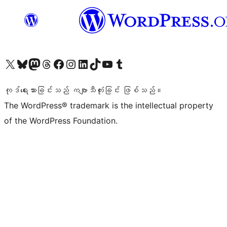
ကျွန်ုပ်တို့၏ X (ယခင် Twitter) အကောင့်သို့ သွားရောက်ကြည့်ရှုပါ
ကျွန်ုပ်တို့၏ Bluesky အကောင့်သို့ ဝင်ရောက်ကြည့်ရှုရန်
ကျွန်ုပ်တို့၏ Mastodon အကောင့်သို့ သွားရောက်ကြည့်ရှုပါ
ကျွန်ုပ်တို့၏ Threads အကောင့်သို့ ဝင်ရောက်ကြည့်ရှုရန်
ကျွန်ုပ်တို့၏ Facebook စာမျက်နှာသို့ သွားရောက်ကြည့်ရှုပါ
ကျွန်ုပ်တို့၏ Instagram အကောင့်သို့ သွားရောက်ကြည့်ရှုပါ
ကျွန်ုပ်တို့၏ LinkedIn အကောင့်သို့ သွားရောက်ကြည့်ရှုပါ
ကျွန်ုပ်တို့၏ TikTok အကောင့်သို့ ဝင်ရောက်ကြည့်ရှုရန်
ကျွန်ုပ်တို့၏ YouTube ချန်နယ်သို့ သွားရောက်ကြည့်ရှုပါ
ကျွန်ုပ်တို့၏ Tumblr အကောင့်သို့ ဝင်ရောက်ကြည့်ရှုရန်
ကုဒ်ရေးသားခြင်းသည် ကဗျာသီကုံးခြင်း ဖြစ်သည်။
The WordPress® trademark is the intellectual property
of the WordPress Foundation.