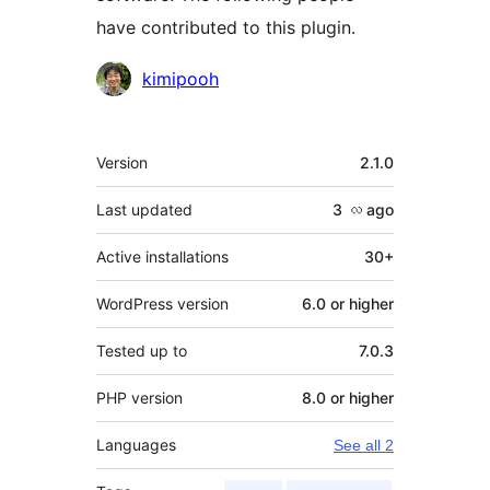
have contributed to this plugin.
Contributors
kimipooh
Meta
Version
2.1.0
Last updated
3 လ
ago
Active installations
30+
WordPress version
6.0 or higher
Tested up to
7.0.3
PHP version
8.0 or higher
Languages
See all 2