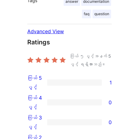
Tags
answer
documentation
faq
question
Advanced View
Ratings
ကြယ် ၅ ပွင့်အနက်
5
ပွင့် ရရှိထားသည်။
ကြယ် 5
1
ကြယ်
ပွင့်
5
ကြယ် 4
0
ပွင့်
ကြယ်
ပွင့်
အဆင့်
4
ကြယ် 3
0
သုံးသပ်
ပွင့်
ကြယ်
ပွင့်
ချက်
အဆင့်
3
ကြယ် 2