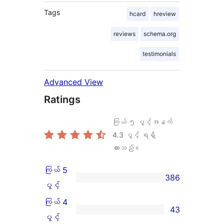
Tags
hcard
hreview
reviews
schema.org
testimonials
Advanced View
Ratings
ကြယ် ၅ ပွင့်အနက်
4.3
ပွင့် ရရှိ
ထားသည်။
ကြယ် 5
386
ကြယ်
ပွင့်
5
ကြယ် 4
43
ပွင့်
ကြယ်
ပွင့်