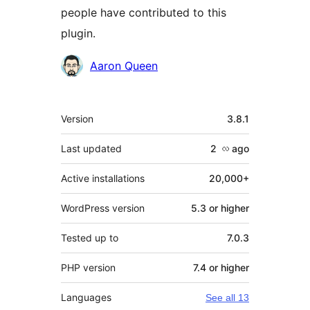
people have contributed to this
plugin.
Contributors
Aaron Queen
Meta
Version
3.8.1
Last updated
2 လ
ago
Active installations
20,000+
WordPress version
5.3 or higher
Tested up to
7.0.3
PHP version
7.4 or higher
Languages
See all 13