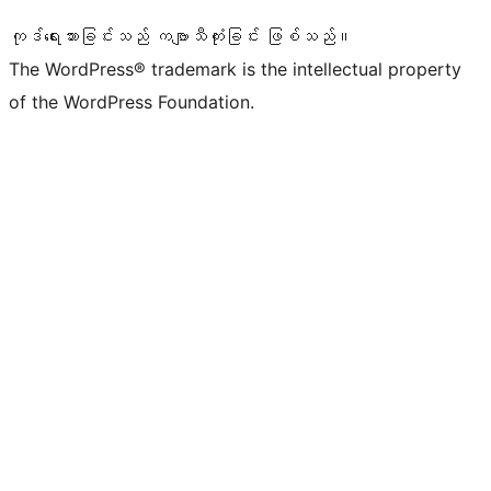
ကုဒ်ရေးသားခြင်းသည် ကဗျာသီကုံးခြင်း ဖြစ်သည်။
The WordPress® trademark is the intellectual property
of the WordPress Foundation.