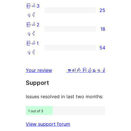
အဆင့်
4
ကြယ် 3
25
သုံးသပ်
ပွင့်
ကြယ်
ပွင့်
ချက်
အဆင့်
3
ကြယ် 2
18
386
သုံးသပ်
ပွင့်
ကြယ်
ပွင့်
စောင်
ချက်
အဆင့်
2
ကြယ် 1
54
43
သုံးသပ်
ပွင့်
ကြယ်
ပွင့်
စောင်
ချက်
အဆင့်
1
25
သုံးသပ်
ပွင့်
သုံးသပ်
Your review
အားလုံးကို ကြည့်ရှုရန်
စောင်
ချက်
အဆင့်
ချက်
Support
18
သုံးသပ်
စောင်
ချက်
Issues resolved in last two months:
54
1 out of 3
စောင်
View support forum