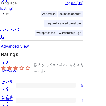
နစ်
Language
English (US)
Hosting)
Tags
Accordion
collapse content
ုယ်
း
frequently asked questions
ချက်အလက်
wordpress faq
wordpress plugin
ခြုံ
ု
Advanced View
Ratings
ြခန်း
ကြယ် ၅ ပွင့်အနက်
2.9
ပွင့် ရရှိ
Showcase)
ထားသည်။
း
ကြယ် 5
း
9
ကြယ်
ပွင့်
း
5
ကြယ် 4
Themes)
1
ပွင့်
ကြယ်
ပွင့်
လပ်