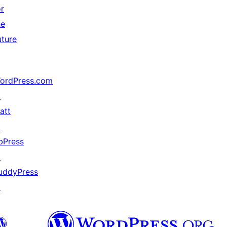
or
he
uture
ordPress.com
↗
att
↗
bPress
↗
uddyPress
↗