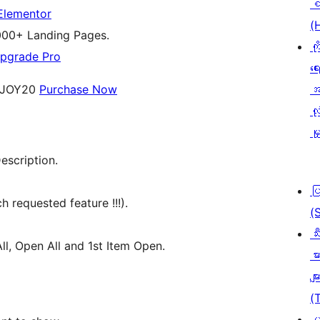
စ
Elementor
(
000+ Landing Pages.
ကိ
pgrade Pro
ရေ
ENJOY20
Purchase Now
အ
လုံ
မှ
escription.
ပ
requested feature !!!).
(
သီ
ll, Open All and 1st Item Open.
မာ
မျာ
(
ပ