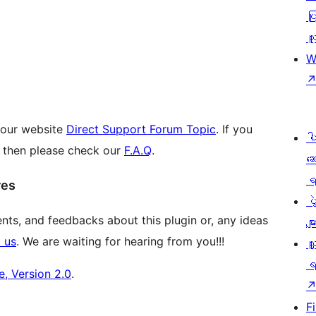
ပြ
သူ
W
n our website
Direct Support Forum Topic
. If you
ပ
 then please check our
F.A.Q
.
ဆ
ရ
res
ပ
ts, and feedbacks about this plugin or, any ideas
မျာ
 us
. We are waiting for hearing from you!!!
လှ
ရ
, Version 2.0
.
F