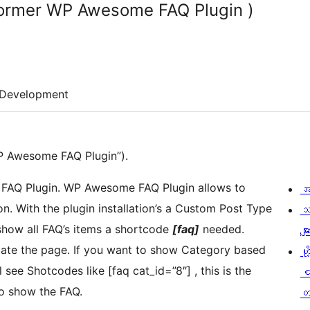
Former WP Awesome FAQ Plugin )
Development
P Awesome FAQ Plugin”).
 FAQ Plugin. WP Awesome FAQ Plugin allows to
အ
on. With the plugin installation’s a Custom Post Type
သ
show all FAQ’s items a shortcode
[faq]
needed.
မျာ
date the page. If you want to show Category based
ဟို
e Shotcodes like [faq cat_id=”8″] , this is the
o show the FAQ.
တ