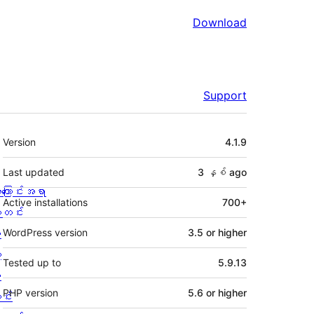
Download
Support
Meta
Version
4.1.9
Last updated
3 နှစ်
ago
ကြောင်းအရာ
Active installations
700+
တင်း
း
WordPress version
3.5 or higher
့
Tested up to
5.9.13
စ
PHP version
5.6 or higher
င်း