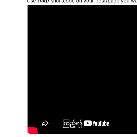
Use
[faq]
shortcode on your post/page you wa