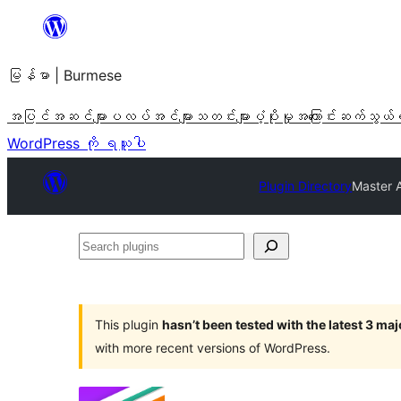
အကြောင်းအရာ
သို့
မြန်မာ | Burmese
ကျော်သွား
ရန်
အပြင်အဆင်များ
ပလပ်အင်များ
သတင်းများ
ပံ့ပိုးမှု
အကြောင်း
ဆက်သွယ်
WordPress ကို ရယူပါ
Plugin Directory
Master 
Search
plugins
This plugin
hasn’t been tested with the latest 3 ma
with more recent versions of WordPress.