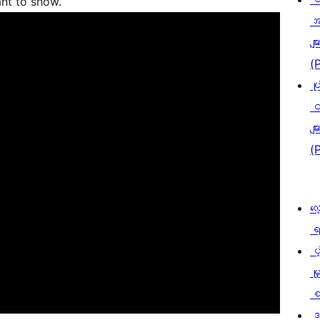
nt to show.
အ
မျာ
(
ပု
င
မျာ
(
လေ
ရ
ပံ့
မှ
စ
ဒ