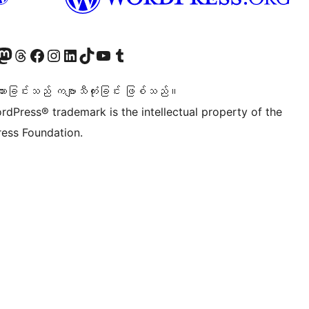
ဝင်ရောက်ကြည့်ရှုရန်
astodon အကောင့်သို့ သွားရောက်ကြည့်ရှုပါ
ကျွန်ုပ်တို့၏ Threads အကောင့်သို့ ဝင်ရောက်ကြည့်ရှုရန်
ကျွန်ုပ်တို့၏ Facebook စာမျက်နှာသို့ သွားရောက်ကြည့်ရှုပါ
ကျွန်ုပ်တို့၏ Instagram အကောင့်သို့ သွားရောက်ကြည့်ရှုပါ
ကျွန်ုပ်တို့၏ LinkedIn အကောင့်သို့ သွားရောက်ကြည့်ရှုပါ
ကျွန်ုပ်တို့၏ TikTok အကောင့်သို့ ဝင်ရောက်ကြည့်ရှုရန်
ကျွန်ုပ်တို့၏ YouTube ချန်နယ်သို့ သွားရောက်ကြည့်ရှုပါ
ကျွန်ုပ်တို့၏ Tumblr အကောင့်သို့ ဝင်ရောက်ကြည့်ရှုရန်
သားခြင်းသည် ကဗျာသီကုံးခြင်း ဖြစ်သည်။
rdPress® trademark is the intellectual property of the
ess Foundation.