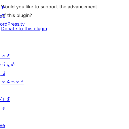
ုစု
Would you like to support the advancement
များ
of this plugin?
ordPress.tv
Donate to this plugin
↗
ါဝင်
ောင်ရွက်
န်
ွဲလမ်းသဘင်
း
ူဒါန်း
န်
↗
ive