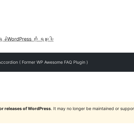
ရန်
WordPress ကို ရယူပါ
Accordion ( Former WP Awesome FAQ Plugin )
jor releases of WordPress
. It may no longer be maintained or supp