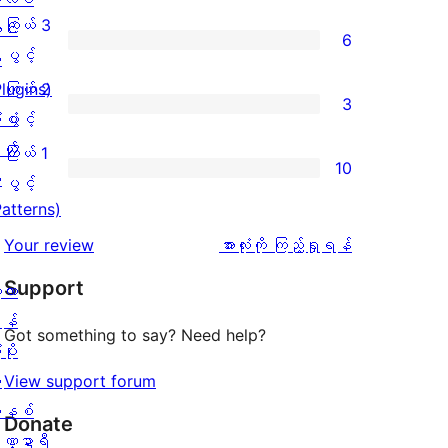
အဆင့်
4
ကြယ် 3
င်
6
သုံးသပ်
ပွင့်
ကြယ်
ပွင့်
း
ချက်
အဆင့်
3
Plugins)
ကြယ် 2
3
9
သုံးသပ်
ပွင့်
ကြယ်
ံစံ
ပွင့်
စောင်
ချက်
အဆင့်
2
ယ်
ကြယ် 1
10
1
သုံးသပ်
ပွင့်
း
ကြယ်
ပွင့်
စောင်
ချက်
အဆင့်
Patterns)
1
6
သုံးသပ်
ပွင့်
သုံးသပ်
Your review
အားလုံးကို ကြည့်ရှုရန်
စောင်
ချက်
အဆင့်
ချက်
Support
့လာ
3
သုံးသပ်
န်
စောင်
ချက်
Got something to say? Need help?
ပိုး
10
ု
View support forum
စောင်
နစ်
Donate
ဏ္ဍာရီ