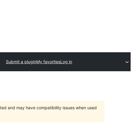
Submit a plugin
My favorites
Log in
orted and may have compatibility issues when used