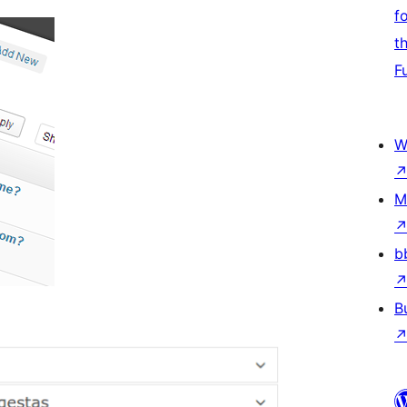
f
t
F
W
M
b
B