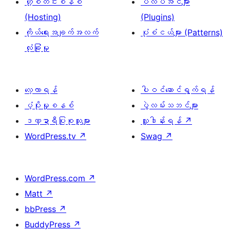
ဟို့စတင်းစနစ်
ပလပ်အင်များ
(Hosting)
(Plugins)
ကိုယ်ရေးအချက်အလက်
ပုံစံငယ်များ (Patterns)
လုံခြုံမှု
လေ့လာရန်
ပါဝင်ဆောင်ရွက်ရန်
ပံ့ပိုးမှုစနစ်
ပွဲလမ်းသဘင်များ
ဒဏ္ဍာရီပြုစုသူများ
လှူဒါန်းရန်
↗
WordPress.tv
↗
Swag
↗
WordPress.com
↗
Matt
↗
bbPress
↗
BuddyPress
↗