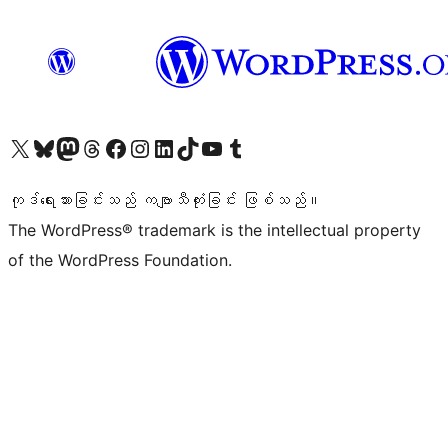
ကျွန်ုပ်တို့၏ X (ယခင် Twitter) အကောင့်သို့ သွားရောက်ကြည့်ရှုပါ
ကျွန်ုပ်တို့၏ Bluesky အကောင့်သို့ ဝင်ရောက်ကြည့်ရှုရန်
ကျွန်ုပ်တို့၏ Mastodon အကောင့်သို့ သွားရောက်ကြည့်ရှုပါ
ကျွန်ုပ်တို့၏ Threads အကောင့်သို့ ဝင်ရောက်ကြည့်ရှုရန်
ကျွန်ုပ်တို့၏ Facebook စာမျက်နှာသို့ သွားရောက်ကြည့်ရှုပါ
ကျွန်ုပ်တို့၏ Instagram အကောင့်သို့ သွားရောက်ကြည့်ရှုပါ
ကျွန်ုပ်တို့၏ LinkedIn အကောင့်သို့ သွားရောက်ကြည့်ရှုပါ
ကျွန်ုပ်တို့၏ TikTok အကောင့်သို့ ဝင်ရောက်ကြည့်ရှုရန်
ကျွန်ုပ်တို့၏ YouTube ချန်နယ်သို့ သွားရောက်ကြည့်ရှုပါ
ကျွန်ုပ်တို့၏ Tumblr အကောင့်သို့ ဝင်ရောက်ကြည့်ရှုရန်
ကုဒ်ရေးသားခြင်းသည် ကဗျာသီကုံးခြင်း ဖြစ်သည်။
The WordPress® trademark is the intellectual property
of the WordPress Foundation.