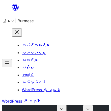
အကြောင်းအရာ
သို့
မြန်မာ | Burmese
ကျော်သွား
ရန်
အပြင်အဆင်များ
ပလပ်အင်များ
သတင်းများ
ပံ့ပိုးမှု
အကြောင်း
ဆက်သွယ်ရန်
WordPress ကို ရယူပါ
WordPress ကို ရယူပါ