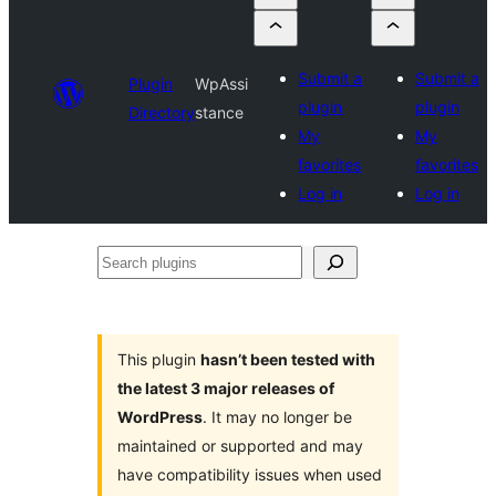
Submit a
Submit a
Plugin
WpAssi
plugin
plugin
Directory
stance
My
My
favorites
favorites
Log in
Log in
Search
plugins
This plugin
hasn’t been tested with
the latest 3 major releases of
WordPress
. It may no longer be
maintained or supported and may
have compatibility issues when used