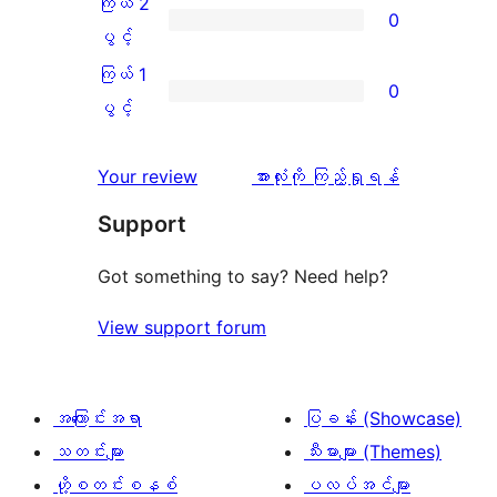
ကြယ် 2
0
1
သုံးသပ်
ပွင့်
ကြယ်
ပွင့်
စောင်
ချက်
အဆင့်
2
ကြယ် 1
0
0
သုံးသပ်
ပွင့်
ကြယ်
ပွင့်
စောင်
ချက်
အဆင့်
1
0
သုံးသပ်
ပွင့်
သုံးသပ်
Your review
အားလုံးကို ကြည့်ရှုရန်
စောင်
ချက်
အဆင့်
ချက်
Support
0
သုံးသပ်
စောင်
ချက်
Got something to say? Need help?
0
View support forum
စောင်
အကြောင်းအရာ
ပြခန်း (Showcase)
သတင်းများ
သီးမားများ (Themes)
ဟို့စတင်းစနစ်
ပလပ်အင်များ