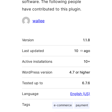
software. The following people
have contributed to this plugin.
Contributors
wallee
Meta
Version
1.1.8
Last updated
10 လ
ago
Active installations
10+
WordPress version
4.7 or higher
Tested up to
6.7.6
Language
English (US)
Tags
e-commerce
payment