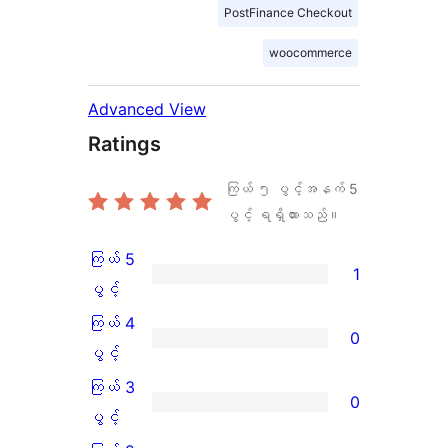
PostFinance Checkout
woocommerce
Advanced View
Ratings
ကြယ် ၅ ပွင့်အနက်
5
ပွင့် ရရှိထားသည်။
ကြယ် 5
1
ကြယ်
ပွင့်
5
ကြယ် 4
0
ပွင့်
ကြယ်
ပွင့်
အဆင့်
4
ကြယ် 3
0
သုံးသပ်
ပွင့်
ကြယ်
ပွင့်
ချက်
အဆင့်
3