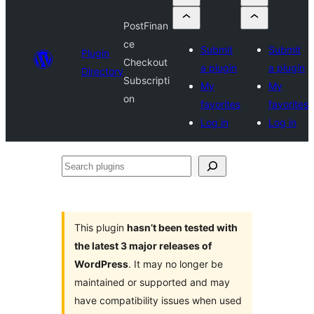
PostFinan
ce
Submit
Submit
Plugin
Checkout
a plugin
a plugin
Directory
Subscripti
My
My
on
favorites
favorites
Log in
Log in
Search
plugins
This plugin
hasn’t been tested with
the latest 3 major releases of
WordPress
. It may no longer be
maintained or supported and may
have compatibility issues when used