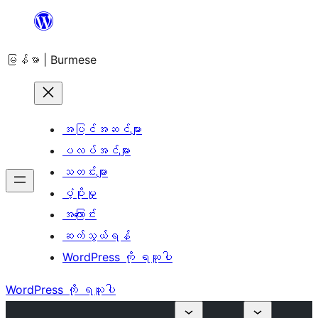
အကြောင်းအရာ
သို့
မြန်မာ | Burmese
ကျော်သွား
ရန်
အပြင်အဆင်များ
ပလပ်အင်များ
သတင်းများ
ပံ့ပိုးမှု
အကြောင်း
ဆက်သွယ်ရန်
WordPress ကို ရယူပါ
WordPress ကို ရယူပါ