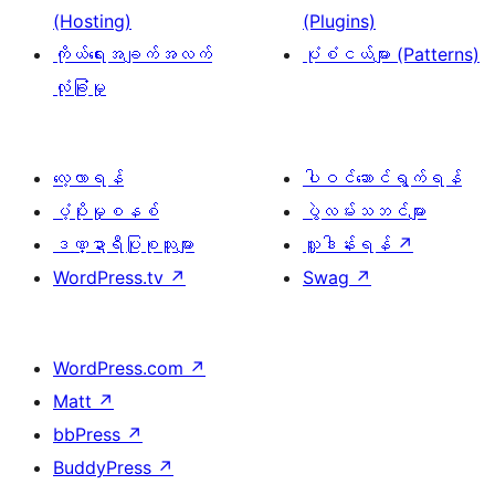
(Hosting)
(Plugins)
ကိုယ်ရေးအချက်အလက်
ပုံစံငယ်များ (Patterns)
လုံခြုံမှု
လေ့လာရန်
ပါဝင်ဆောင်ရွက်ရန်
ပံ့ပိုးမှုစနစ်
ပွဲလမ်းသဘင်များ
ဒဏ္ဍာရီပြုစုသူများ
လှူဒါန်းရန်
↗
WordPress.tv
↗
Swag
↗
WordPress.com
↗
Matt
↗
bbPress
↗
BuddyPress
↗