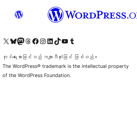
ကျွန်ုပ်တို့၏ X (ယခင် Twitter) အကောင့်သို့ သွားရောက်ကြည့်ရှုပါ
ကျွန်ုပ်တို့၏ Bluesky အကောင့်သို့ ဝင်ရောက်ကြည့်ရှုရန်
ကျွန်ုပ်တို့၏ Mastodon အကောင့်သို့ သွားရောက်ကြည့်ရှုပါ
ကျွန်ုပ်တို့၏ Threads အကောင့်သို့ ဝင်ရောက်ကြည့်ရှုရန်
ကျွန်ုပ်တို့၏ Facebook စာမျက်နှာသို့ သွားရောက်ကြည့်ရှုပါ
ကျွန်ုပ်တို့၏ Instagram အကောင့်သို့ သွားရောက်ကြည့်ရှုပါ
ကျွန်ုပ်တို့၏ LinkedIn အကောင့်သို့ သွားရောက်ကြည့်ရှုပါ
ကျွန်ုပ်တို့၏ TikTok အကောင့်သို့ ဝင်ရောက်ကြည့်ရှုရန်
ကျွန်ုပ်တို့၏ YouTube ချန်နယ်သို့ သွားရောက်ကြည့်ရှုပါ
ကျွန်ုပ်တို့၏ Tumblr အကောင့်သို့ ဝင်ရောက်ကြည့်ရှုရန်
ကုဒ်ရေးသားခြင်းသည် ကဗျာသီကုံးခြင်း ဖြစ်သည်။
The WordPress® trademark is the intellectual property
of the WordPress Foundation.