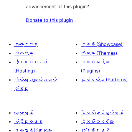
advancement of this plugin?
Donate to this plugin
အကြောင်းအရာ
ပြခန်း (Showcase)
သတင်းများ
သီးမားများ (Themes)
ဟို့စတင်းစနစ်
ပလပ်အင်များ
(Hosting)
(Plugins)
ကိုယ်ရေးအချက်အလက်
ပုံစံငယ်များ (Patterns)
လုံခြုံမှု
လေ့လာရန်
ပါဝင်ဆောင်ရွက်ရန်
ပံ့ပိုးမှုစနစ်
ပွဲလမ်းသဘင်များ
ဒဏ္ဍာရီပြုစုသူများ
လှူဒါန်းရန်
↗