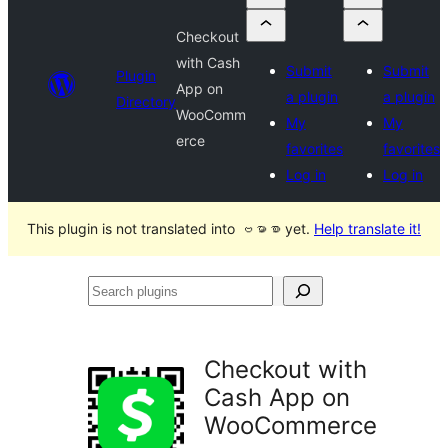
Checkout
with Cash
Submit
Submit
Plugin
App on
a plugin
a plugin
Directory
WooComm
My
My
erce
favorites
favorites
Log in
Log in
This plugin is not translated into ဗမာစာ yet.
Help translate it!
Search
plugins
Checkout with
Cash App on
WooCommerce