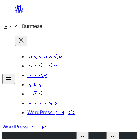
အကြောင်းအရာ
သို့
မြန်မာ | Burmese
ကျော်သွား
ရန်
အပြင်အဆင်များ
ပလပ်အင်များ
သတင်းများ
ပံ့ပိုးမှု
အကြောင်း
ဆက်သွယ်ရန်
WordPress ကို ရယူပါ
WordPress ကို ရယူပါ