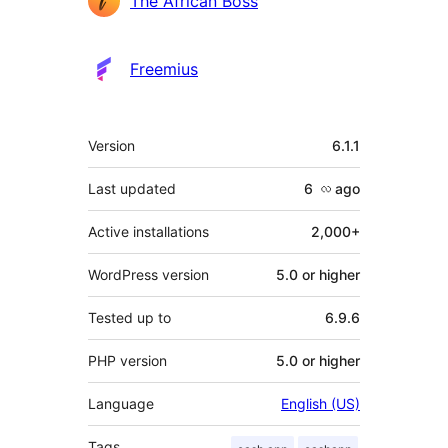
The African Boss
Freemius
Meta
Version
6.1.1
Last updated
6 လ
ago
Active installations
2,000+
WordPress version
5.0 or higher
Tested up to
6.9.6
PHP version
5.0 or higher
Language
English (US)
Tags