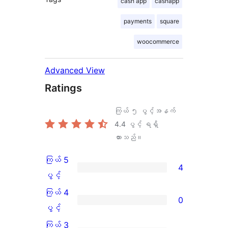
cash app
cashapp
payments
square
woocommerce
Advanced View
Ratings
ကြယ် ၅ ပွင့်အနက်
4.4
ပွင့် ရရှိ
ထားသည်။
ကြယ် 5
4
ကြယ်
ပွင့်
5
ကြယ် 4
0
ပွင့်
ကြယ်
ပွင့်
အဆင့်
4
ကြယ် 3