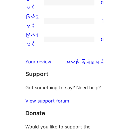
0
သုံးသပ်
ပွင့်
ကြယ်
ပွင့်
ချက်
အဆင့်
3
ကြယ် 2
1
4
သုံးသပ်
ပွင့်
ကြယ်
ပွင့်
စောင်
ချက်
အဆင့်
2
ကြယ် 1
0
0
သုံးသပ်
ပွင့်
ကြယ်
ပွင့်
စောင်
ချက်
အဆင့်
1
0
သုံးသပ်
ပွင့်
သုံးသပ်
Your review
အားလုံးကို ကြည့်ရှုရန်
စောင်
ချက်
အဆင့်
ချက်
Support
1
သုံးသပ်
စောင်
ချက်
Got something to say? Need help?
0
View support forum
စောင်
Donate
Would you like to support the