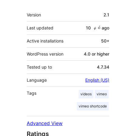
Meta
Version
2.1
Last updated
10 နှစ်
ago
Active installations
50+
WordPress version
4.0 or higher
Tested up to
4.7.34
Language
English (US)
Tags
videos
vimeo
vimeo shortcode
Advanced View
Ratings