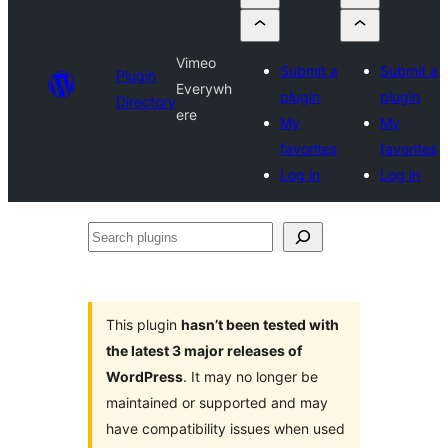
Vimeo
Submit a
Submit a
Plugin
Everywh
plugin
plugin
Directory
ere
My
My
favorites
favorites
Log in
Log in
Search
plugins
This plugin
hasn’t been tested with
the latest 3 major releases of
WordPress
. It may no longer be
maintained or supported and may
have compatibility issues when used