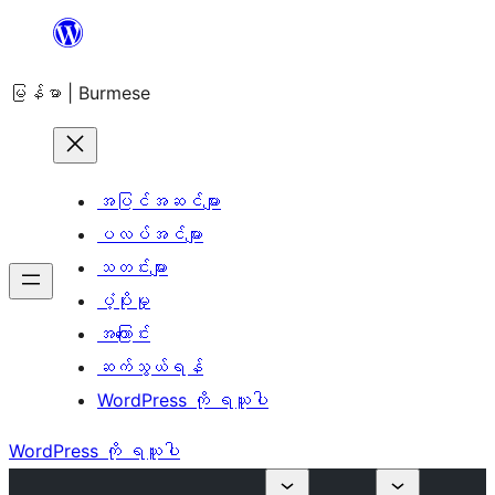
အကြောင်းအရာ
သို့
မြန်မာ | Burmese
ကျော်သွား
ရန်
အပြင်အဆင်များ
ပလပ်အင်များ
သတင်းများ
ပံ့ပိုးမှု
အကြောင်း
ဆက်သွယ်ရန်
WordPress ကို ရယူပါ
WordPress ကို ရယူပါ