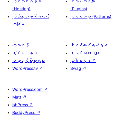
ဟို့စတင်းစနစ်
ပလပ်အင်များ
(Hosting)
(Plugins)
ကိုယ်ရေးအချက်အလက်
ပုံစံငယ်များ (Patterns)
လုံခြုံမှု
လေ့လာရန်
ပါဝင်ဆောင်ရွက်ရန်
ပံ့ပိုးမှုစနစ်
ပွဲလမ်းသဘင်များ
ဒဏ္ဍာရီပြုစုသူများ
လှူဒါန်းရန်
↗
WordPress.tv
↗
Swag
↗
WordPress.com
↗
Matt
↗
bbPress
↗
BuddyPress
↗