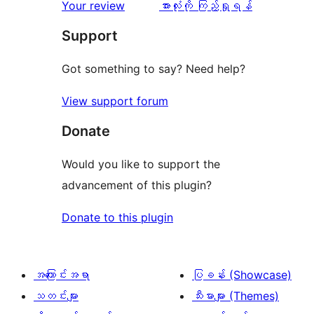
သုံးသပ်
ပွင့်
သုံးသပ်
Your review
အားလုံးကို ကြည့်ရှုရန်
စောင်
ချက်
အဆင့်
ချက်
Support
0
သုံးသပ်
စောင်
ချက်
Got something to say? Need help?
1
View support forum
စောင်
Donate
Would you like to support the
advancement of this plugin?
Donate to this plugin
အကြောင်းအရာ
ပြခန်း (Showcase)
သတင်းများ
သီးမားများ (Themes)