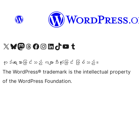
ကျွန်ုပ်တို့၏ X (ယခင် Twitter) အကောင့်သို့ သွားရောက်ကြည့်ရှုပါ
ကျွန်ုပ်တို့၏ Bluesky အကောင့်သို့ ဝင်ရောက်ကြည့်ရှုရန်
ကျွန်ုပ်တို့၏ Mastodon အကောင့်သို့ သွားရောက်ကြည့်ရှုပါ
ကျွန်ုပ်တို့၏ Threads အကောင့်သို့ ဝင်ရောက်ကြည့်ရှုရန်
ကျွန်ုပ်တို့၏ Facebook စာမျက်နှာသို့ သွားရောက်ကြည့်ရှုပါ
ကျွန်ုပ်တို့၏ Instagram အကောင့်သို့ သွားရောက်ကြည့်ရှုပါ
ကျွန်ုပ်တို့၏ LinkedIn အကောင့်သို့ သွားရောက်ကြည့်ရှုပါ
ကျွန်ုပ်တို့၏ TikTok အကောင့်သို့ ဝင်ရောက်ကြည့်ရှုရန်
ကျွန်ုပ်တို့၏ YouTube ချန်နယ်သို့ သွားရောက်ကြည့်ရှုပါ
ကျွန်ုပ်တို့၏ Tumblr အကောင့်သို့ ဝင်ရောက်ကြည့်ရှုရန်
ကုဒ်ရေးသားခြင်းသည် ကဗျာသီကုံးခြင်း ဖြစ်သည်။
The WordPress® trademark is the intellectual property
of the WordPress Foundation.