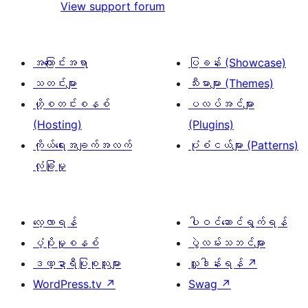
View support forum
စောင်
အကြောင်းအရာ
ပြခန်း (Showcase)
သတင်းများ
သီးမားများ (Themes)
ဟို့စတင်းစနစ်
ပလပ်အင်များ
(Hosting)
(Plugins)
ကိုယ်ရေးအချက်အလက်
ပုံစံငယ်များ (Patterns)
လုံခြုံမှု
လေ့လာရန်
ပါဝင်ဆောင်ရွက်ရန်
ပံ့ပိုးမှုစနစ်
ပွဲလမ်းသဘင်များ
ဒဏ္ဍာရီပြုစုသူများ
လှူဒါန်းရန်
↗
WordPress.tv
↗
Swag
↗