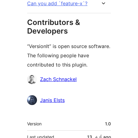
Can you add `feature-x`?
Contributors &
Developers
“VersionIt” is open source software.
The following people have
contributed to this plugin.
Contributors
Zach Schnackel
Janis Elsts
Meta
Version
1.0
Last updated
13 နှစ်
ago