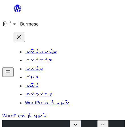
အကြောင်းအရာ
သို့
မြန်မာ | Burmese
ကျော်သွား
ရန်
အပြင်အဆင်များ
ပလပ်အင်များ
သတင်းများ
ပံ့ပိုးမှု
အကြောင်း
ဆက်သွယ်ရန်
WordPress ကို ရယူပါ
WordPress ကို ရယူပါ