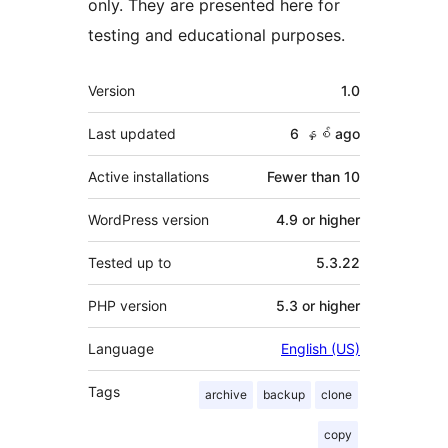
only. They are presented here for
testing and educational purposes.
Meta
Version
1.0
Last updated
6 နှစ်
ago
Active installations
Fewer than 10
WordPress version
4.9 or higher
Tested up to
5.3.22
PHP version
5.3 or higher
Language
English (US)
Tags
archive
backup
clone
copy