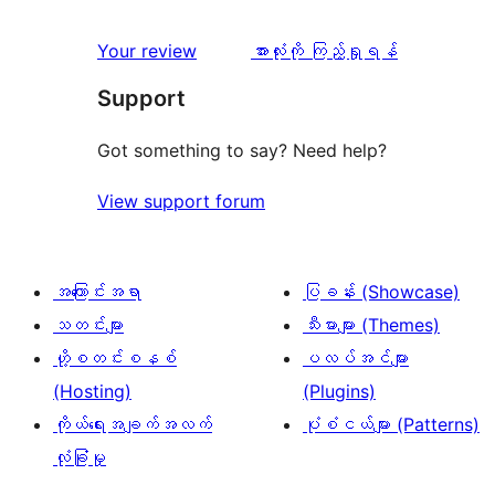
စောင်
ချက်
အဆင့်
1
0
သုံးသပ်
ပွင့်
သုံးသပ်
Your review
အားလုံးကို ကြည့်ရှုရန်
စောင်
ချက်
အဆင့်
ချက်
Support
0
သုံးသပ်
စောင်
ချက်
Got something to say? Need help?
0
View support forum
စောင်
အကြောင်းအရာ
ပြခန်း (Showcase)
သတင်းများ
သီးမားများ (Themes)
ဟို့စတင်းစနစ်
ပလပ်အင်များ
(Hosting)
(Plugins)
ကိုယ်ရေးအချက်အလက်
ပုံစံငယ်များ (Patterns)
လုံခြုံမှု