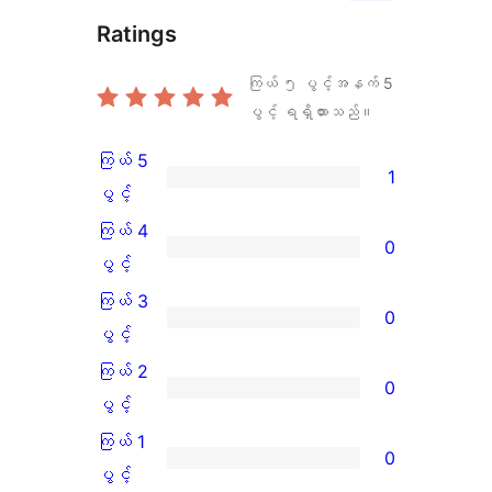
Ratings
ကြယ် ၅ ပွင့်အနက်
5
ပွင့် ရရှိထားသည်။
ကြယ် 5
1
ကြယ်
ပွင့်
5
ကြယ် 4
0
ပွင့်
ကြယ်
ပွင့်
အဆင့်
4
ကြယ် 3
0
သုံးသပ်
ပွင့်
ကြယ်
ပွင့်
ချက်
အဆင့်
3
ကြယ် 2
0
1
သုံးသပ်
ပွင့်
ကြယ်
ပွင့်
စောင်
ချက်
အဆင့်
2
ကြယ် 1
0
0
သုံးသပ်
ပွင့်
ကြယ်
ပွင့်