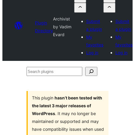
Archivist
Submit
Submit
Plugin
by Vadim
a plugin
a plugin
Directory
Evard
My
My
favorites
favorites
Log in
Log in
Search
plugins
This plugin
hasn’t been tested with
the latest 3 major releases of
WordPress
. It may no longer be
maintained or supported and may
have compatibility issues when used