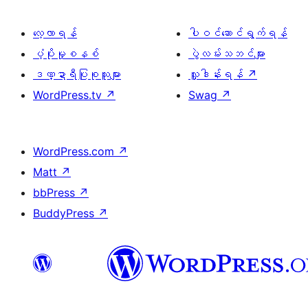
လေ့လာရန်
ပါဝင်ဆောင်ရွက်ရန်
ပံ့ပိုးမှုစနစ်
ပွဲလမ်းသဘင်များ
ဒဏ္ဍာရီပြုစုသူများ
လှူဒါန်းရန်
↗
WordPress.tv
↗
Swag
↗
WordPress.com
↗
Matt
↗
bbPress
↗
BuddyPress
↗