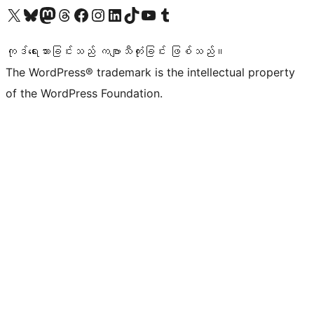
ကျွန်ုပ်တို့၏ X (ယခင် Twitter) အကောင့်သို့ သွားရောက်ကြည့်ရှုပါ
ကျွန်ုပ်တို့၏ Bluesky အကောင့်သို့ ဝင်ရောက်ကြည့်ရှုရန်
ကျွန်ုပ်တို့၏ Mastodon အကောင့်သို့ သွားရောက်ကြည့်ရှုပါ
ကျွန်ုပ်တို့၏ Threads အကောင့်သို့ ဝင်ရောက်ကြည့်ရှုရန်
ကျွန်ုပ်တို့၏ Facebook စာမျက်နှာသို့ သွားရောက်ကြည့်ရှုပါ
ကျွန်ုပ်တို့၏ Instagram အကောင့်သို့ သွားရောက်ကြည့်ရှုပါ
ကျွန်ုပ်တို့၏ LinkedIn အကောင့်သို့ သွားရောက်ကြည့်ရှုပါ
ကျွန်ုပ်တို့၏ TikTok အကောင့်သို့ ဝင်ရောက်ကြည့်ရှုရန်
ကျွန်ုပ်တို့၏ YouTube ချန်နယ်သို့ သွားရောက်ကြည့်ရှုပါ
ကျွန်ုပ်တို့၏ Tumblr အကောင့်သို့ ဝင်ရောက်ကြည့်ရှုရန်
ကုဒ်ရေးသားခြင်းသည် ကဗျာသီကုံးခြင်း ဖြစ်သည်။
The WordPress® trademark is the intellectual property
of the WordPress Foundation.