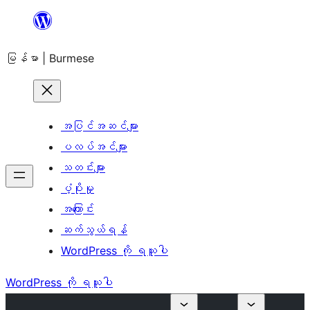
အကြောင်းအရာ
သို့
မြန်မာ | Burmese
ကျော်သွား
ရန်
အပြင်အဆင်များ
ပလပ်အင်များ
သတင်းများ
ပံ့ပိုးမှု
အကြောင်း
ဆက်သွယ်ရန်
WordPress ကို ရယူပါ
WordPress ကို ရယူပါ