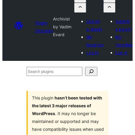
Archivist
Submit
Submit
Plugin
by Vadim
a plugin
a plugin
Directory
Evard
My
My
favorites
favorites
Log in
Log in
Search
plugins
This plugin
hasn’t been tested with
the latest 3 major releases of
WordPress
. It may no longer be
maintained or supported and may
have compatibility issues when used