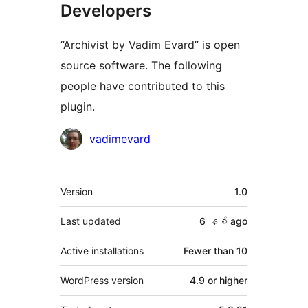
Developers
“Archivist by Vadim Evard” is open
source software. The following
people have contributed to this
plugin.
Contributors
vadimevard
Meta
Version
1.0
Last updated
6 နှစ်
ago
Active installations
Fewer than 10
WordPress version
4.9 or higher