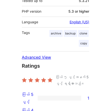
Tested up to
5.3.21
PHP version
5.3 or higher
Language
English (US)
Tags
archive
backup
clone
copy
Advanced View
Ratings
ကြယ် ၅ ပွင့်အနက်
5
ပွင့် ရရှိထားသည်။
ကြယ် 5
1
ကြယ်
ပွင့်
5
ကြယ် 4