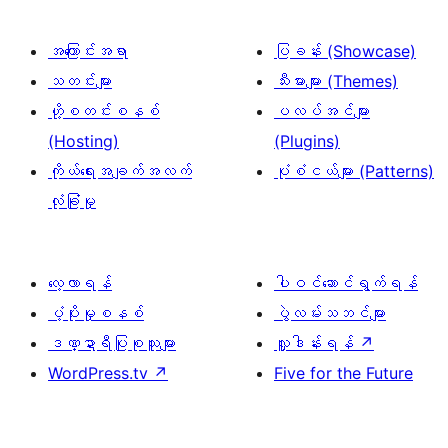
အကြောင်းအရာ
ပြခန်း (Showcase)
သတင်းများ
သီးမားများ (Themes)
ဟို့စတင်းစနစ်
ပလပ်အင်များ
(Hosting)
(Plugins)
ကိုယ်ရေးအချက်အလက်
ပုံစံငယ်များ (Patterns)
လုံခြုံမှု
လေ့လာရန်
ပါဝင်ဆောင်ရွက်ရန်
ပံ့ပိုးမှုစနစ်
ပွဲလမ်းသဘင်များ
ဒဏ္ဍာရီပြုစုသူများ
လှူဒါန်းရန်
↗
WordPress.tv
↗
Five for the Future